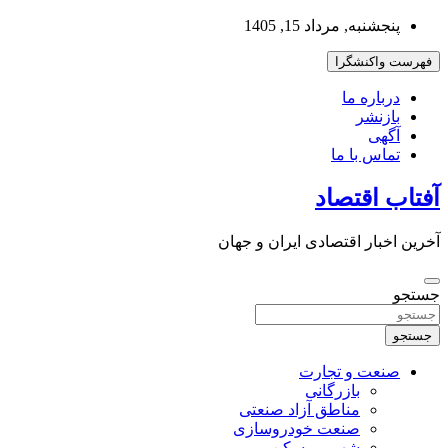
به
پنجشنبه, مرداد 15, 1405
محتوا
بروید
فهرست واکنشگرا
درباره ما
بازنشر
آگهی
تماس با ما
آفتاب اقتصاد
آخرین اخبار اقتصادی ایران و جهان
جستجو
جستجو
صنعت و تجارت
بازرگانی
مناطق آزاد صنعتی
صنعت خودروسازی
شهر و مسکن