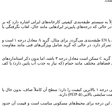
است.
به سیستم طبقه‌بندی کیفیتی کارخانه‌های ایرانی اشاره دارد که بر
ول بدون نقص ظاهری و ساختاری است، در حالی که درجه‌های پایین‌تر ایرادهایی مانند خال، لعاب نگرفتگی یا
از سوی دیگر، گرید Grade در انگلیسی، بیشتر در محصولات وارداتی یا صادراتی استفاده می‌شود و بر اساس استانداردهای جهانی مانند ANSI یا EN طبقه‌بندی می‌گردد. برای مثال، گرید A معادل درجه ۱ است و
ت؛ درجه بیشتر بر ظاهر تمرکز دارد، در حالی که گرید شامل ویژگی‌های فنی مانند مقاومت
در درجه بندی کاشی و سرامیک، برخی کارخانه‌ها از گرید برای محصولات ضعیف‌تر استفاده می‌کنند تا کیفیت پایین را پنهان کنند. برای نمونه، گرید C ممکن است معادل درجه ۳ باشد، اما بدون ذکر استانداردهای
ی فضاهای مختلف مانند حمام (که نیاز به جذب آب پایین دارد) یا کف
کیفیت کاشی‌های درجه ۱، ۲ و ۳ بر اساس استانداردهای دقیق تعیین می‌شود و تفاوت‌های آن‌ها در ظاهر، دوام و قیمت مشهود است. کاشی درجه ۱ بالاترین کیفیت را دارد؛ سطح آن کاملاً صاف، بدون خال یا
وچک (کمتر از ۲ میلی‌متر) یا تفاوت رنگ جزئی داشته باشد. این درجه برای محیط‌های مسکونی مناسب است و قیمت آن حدود