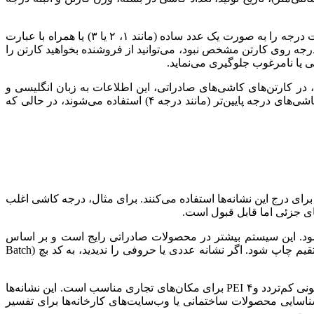
برای مثال، در بسیاری از کارتن‌ها، درجه کاشی در لبه‌های کناری یا نزدیک به بارکد چاپ می‌شود. اگر کارتن را به دقت بچرخانید، ممکن است درجه را به صورت یک عدد ساده (مانند ۱، ۲ یا ۳) یا همراه با عبارت
اگر درجه روی کارتن مشخص نبود، می‌توانید از فروشنده بخواهید کارتن را
 یا نامرغوب جلوگیری می‌نماید.
ر کارتن‌های کاشی‌های صادراتی، این اطلاعات به زبان انگلیسی و
فارسی نوشته می‌شود تا خریداران بین‌المللی بتوانند به راحتی آن را بخوانند. اگر با کارتن‌های سفیدرنگ مواجه شدید، بدانید که اغلب برای کاشی‌های درجه پایین‌تر (مانند درجه ۴) استفاده می‌شوند، در حالی که
ای درج این نشانه‌ها استفاده می‌کنند. برای مثال، درجه کاشی اغلب
گلیسی مانند “Class A” برای درجه ۱، “Class B” برای درجه ۲ و “Class C” برای درجه ۳ استفاده می‌شود. این سیستم بیشتر در محصولات صادراتی رایج است و بر اساس
استانداردهای بین‌المللی مانند ISO 10545 تعیین می‌گردد. علاوه بر این، ممکن است نشانه‌هایی مانند “Grade 1” یا “درجه ۱” به صورت مستقیم چاپ شود. اگر نشانه عددی یا حروفی را ندیدید، به کد بچ (Batch
در درجه بندی کاشی و سرامیک، نشانه‌های اضافی مانند PEI برای کلاس سایش نیز ظاهر می‌شود. برای نمونه، PEI ۲ برای محیط‌های مسکونی کم‌تردد وPEI ۴ برای مکان‌های تجاری مناسب است. این نشانه‌ها
ی شناسایی محصولات ساختمانی یا وب‌سایت‌های کارخانه‌ها برای تفسیر