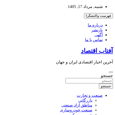
به
شنبه, مرداد 17, 1405
محتوا
بروید
فهرست واکنشگرا
درباره ما
بازنشر
آگهی
تماس با ما
آفتاب اقتصاد
آخرین اخبار اقتصادی ایران و جهان
جستجو
جستجو
صنعت و تجارت
بازرگانی
مناطق آزاد صنعتی
صنعت خودروسازی
شهر و مسکن