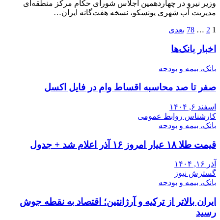
وزیر نیرو در چهاردهمین اجلاس شورای حکام مرکز منطقه‌ای
مدیریت آب شهری یونسکو، نسخه هفت‌گانه ایران…
صفحه‌بندی
1
2
…
78
بعدی
نوشته‌ها
اخبار بانک‌ها
بانک، بیمه و بودجه
صفر تا صد محاسبه اقساط وام در فایل اکسل
اسفند ۶, ۱۴۰۴
کارشناس روابط عمومی
بانک، بیمه و بودجه
قیمت طلا ۱۸ عیار امروز ۱۶ آذر اعلام شد + جدول
آذر ۱۶, ۱۴۰۴
گسترش نیوز
بانک، بیمه و بودجه
ایران بالاتر از ترکیه و آرژانتین؛ اقتصاد به نقطه جوش
رسید