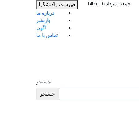
ب
جمعه, مرداد 16, 1405
فهرست واکنشگرا
م
درباره ما
ب
بازنشر
آگهی
تماس با ما
جستجو
جستجو