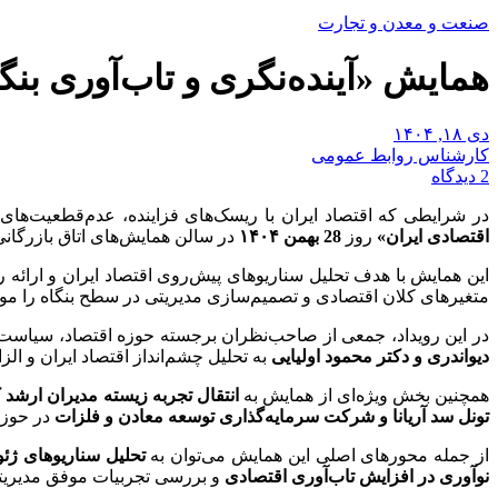
صنعت و معدن و تجارت
همایش «آینده‌نگری و تاب‌آوری بنگ
دی ۱۸, ۱۴۰۴
کارشناس روابط عمومی
2 دیدگاه
در شرایطی که اقتصاد ایران با ریسک‌های فزاینده، عدم‌قطعیت‌ها
اقتصادی ایران»
روز
28 بهمن
۱۴۰۴
در سالن همایش‌های اتاق بازرگانی
این همایش با هدف تحلیل سناریوهای پیش‌روی اقتصاد ایران و ارائه 
متغیرهای کلان اقتصادی و تصمیم‌سازی مدیریتی در سطح بنگاه را مو
در این رویداد، جمعی از صاحب‌نظران برجسته حوزه اقتصاد، سیاست‌
دیواندری و دکتر محمود اولیایی
به تحلیل چشم‌انداز اقتصاد ایران و ال
همچنین بخش ویژه‌ای از همایش به
انتقال تجربه زیسته مدیران ارشد
تونل سد آریانا و شرکت سرمایه
گذاری توسعه معادن و فلزات
در حوزه
از جمله محورهای اصلی این همایش می‌توان به
تحلیل سناریوهای ژئو
نوآوری در افزایش تاب
آوری اقتصادی
و بررسی تجربیات موفق مدیریتی