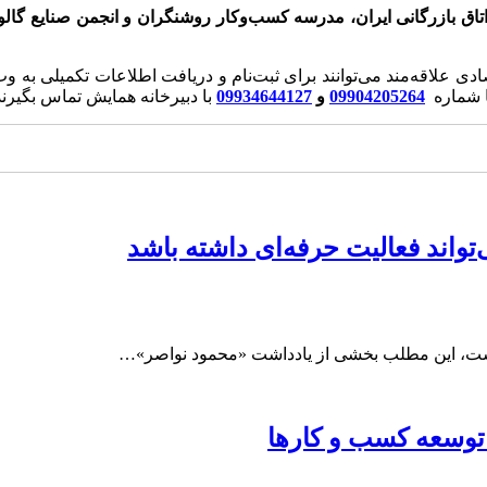
تاق بازرگانی ایران، مدرسه کسب
وکار روشنگران و انجمن صنایع گالوا
دی علاقه‌مند می‌توانند برای ثبت‌نام و دریافت اطلاعات تکمیلی به 
ا شماره
09904205264
و
09934644127
با دبیرخانه همایش تماس بگیرند
واند فعالیت حرفه‌ای داشته باشد
یست، این مطلب بخشی از یادداشت «محمود نواصر»…
توسعه کسب‌ و کارها