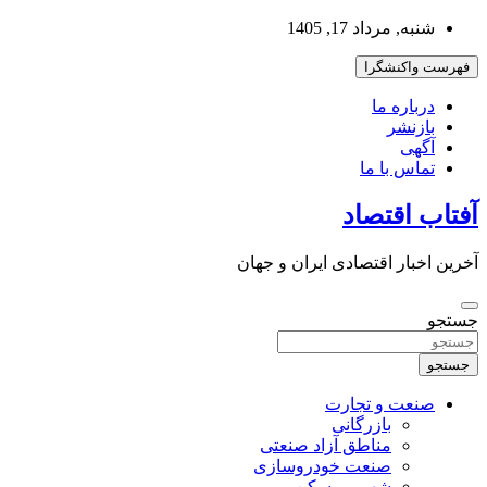
به
شنبه, مرداد 17, 1405
محتوا
بروید
فهرست واکنشگرا
درباره ما
بازنشر
آگهی
تماس با ما
آفتاب اقتصاد
آخرین اخبار اقتصادی ایران و جهان
جستجو
جستجو
صنعت و تجارت
بازرگانی
مناطق آزاد صنعتی
صنعت خودروسازی
شهر و مسکن