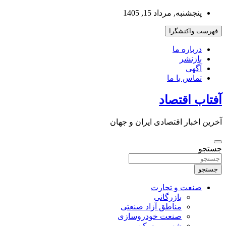
به
پنجشنبه, مرداد 15, 1405
محتوا
بروید
فهرست واکنشگرا
درباره ما
بازنشر
آگهی
تماس با ما
آفتاب اقتصاد
آخرین اخبار اقتصادی ایران و جهان
جستجو
جستجو
صنعت و تجارت
بازرگانی
مناطق آزاد صنعتی
صنعت خودروسازی
شهر و مسکن