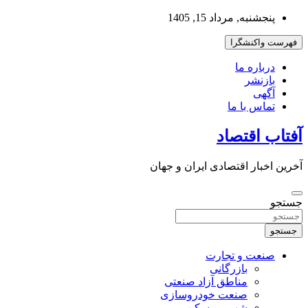
به
پنجشنبه, مرداد 15, 1405
محتوا
بروید
فهرست واکنشگرا
درباره ما
بازنشر
آگهی
تماس با ما
آفتاب اقتصاد
آخرین اخبار اقتصادی ایران و جهان
جستجو
جستجو
صنعت و تجارت
بازرگانی
مناطق آزاد صنعتی
صنعت خودروسازی
شهر و مسکن