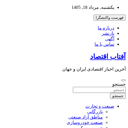
به
یکشنبه, مرداد 18, 1405
محتوا
بروید
فهرست واکنشگرا
درباره ما
بازنشر
آگهی
تماس با ما
آفتاب اقتصاد
آخرین اخبار اقتصادی ایران و جهان
جستجو
جستجو
صنعت و تجارت
بازرگانی
مناطق آزاد صنعتی
صنعت خودروسازی
شهر و مسکن