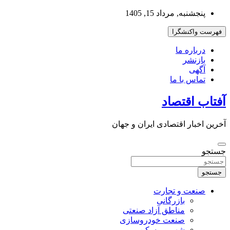
به
پنجشنبه, مرداد 15, 1405
محتوا
بروید
فهرست واکنشگرا
درباره ما
بازنشر
آگهی
تماس با ما
آفتاب اقتصاد
آخرین اخبار اقتصادی ایران و جهان
جستجو
جستجو
صنعت و تجارت
بازرگانی
مناطق آزاد صنعتی
صنعت خودروسازی
شهر و مسکن