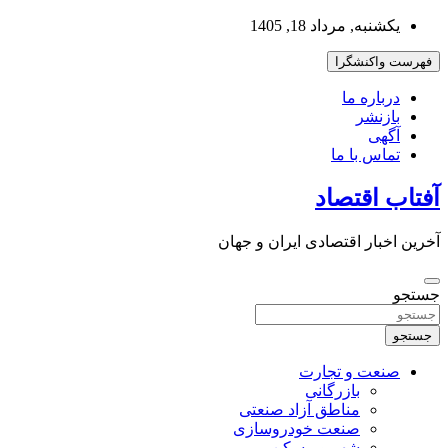
به
یکشنبه, مرداد 18, 1405
محتوا
بروید
فهرست واکنشگرا
درباره ما
بازنشر
آگهی
تماس با ما
آفتاب اقتصاد
آخرین اخبار اقتصادی ایران و جهان
جستجو
جستجو
صنعت و تجارت
بازرگانی
مناطق آزاد صنعتی
صنعت خودروسازی
شهر و مسکن