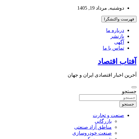
به
دوشنبه, مرداد 19, 1405
محتوا
بروید
فهرست واکنشگرا
درباره ما
بازنشر
آگهی
تماس با ما
آفتاب اقتصاد
آخرین اخبار اقتصادی ایران و جهان
جستجو
جستجو
صنعت و تجارت
بازرگانی
مناطق آزاد صنعتی
صنعت خودروسازی
شهر و مسکن