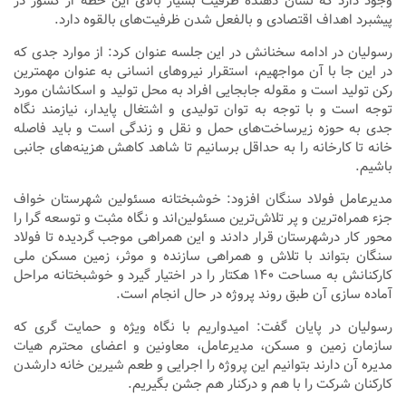
وجود دارد که نشان دهنده ظرفیت بسیار بالای این خطه از کشور در
پیشبرد اهداف اقتصادی و بالفعل شدن ظرفیت‌های بالقوه دارد.
رسولیان در ادامه سخنانش در این جلسه عنوان کرد: از موارد جدی که
در این جا با آن مواجهیم، استقرار نیرو‌های انسانی به عنوان مهمترین
رکن تولید است و مقوله جابجایی افراد به محل تولید و اسکانشان مورد
توجه است و با توجه به توان تولیدی و اشتغال پایدار، نیازمند نگاه
جدی به حوزه زیرساخت‌های حمل و نقل و زندگی است و باید فاصله
خانه تا کارخانه را به حداقل برسانیم تا شاهد کاهش هزینه‌های جانبی
باشیم.
مدیرعامل فولاد سنگان افزود: خوشبختانه مسئولین شهرستان خواف
جزء همراه‌ترین و پر تلاش‌ترین مسئولین‌اند و نگاه مثبت و توسعه گرا را
محور کار درشهرستان قرار دادند و این همراهی موجب گردیده تا فولاد
سنگان بتواند با تلاش و همراهی سازنده و موثر، زمین مسکن ملی
کارکنانش به مساحت ۱۴۰ هکتار را در اختیار گیرد و خوشبختانه مراحل
آماده سازی آن طبق روند پروژه در حال انجام است.
رسولیان در پایان گفت: امیدواریم با نگاه ویژه و حمایت گری که
سازمان زمین و مسکن، مدیرعامل، معاونین و اعضای محترم هیات
مدیره آن دارند بتوانیم این پروژه را اجرایی و طعم شیرین خانه دارشدن
کارکنان شرکت را با هم و درکنار هم جشن بگیریم.