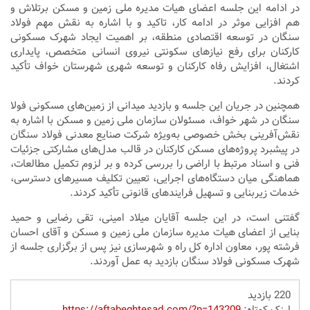
در ادامه این جلسه اعضای هیات مدیره ملی زمین و مسکن برتلاش و
هم افزایی موثر در ادامه کار، تاکید و با اشاره به نقش مهم فولاد
سنگان در توسعه اقتصادی منطقه، بر اهمیت ایجاد شهرک مسکونی
کارکنان برای رفع نیاز‌های سکونتی نیروی انسانی متخصص، پایداری
اشتغال، افزایش رفاه کارکنان و توسعه شهری شهرستان خواف تأکید
کردند.
همچنین در جریان این جلسه و بازدید میدانی از زمین‌های مسکونی فولا
سنگان در شهر خواف، مسئولان سازمان ملی زمین و مسکن با اشاره به
نقش‌آفرینی بخش خصوصی به‌ویژه شرکت صنایع معدنی فولاد سنگان
در پیشبرد پروژه‌های مسکن کارکنان در قالب مدل‌های مشارکتی جزئیات
فنی و اسناد مرتبط با اراضی را بررسی کرده و بر لزوم تکمیل مطالعات،
هماهنگی میان دستگاه‌های اجرایی، تعیین تکلیف مسیر‌های دسترسی،
خدمات زیربنایی و تسهیل فرایند‌های قانونی تأکید کردند.
گفتنی است، در این جلسه آقایان میلاد امینی، تقی رضایی و حمید
بنایی از اعضای هیات مدیره سازمان ملی زمین و مسکن و آقای احسان
فرشته پور، معاون اداره کل راه و شهرسازی نیز پس از برگزاری جلسه از
شهرک مسکونی فولاد سنگان بازدید به عمل آوردند.
220 بازدید
لینک کوتاه:
https://aftabeghtesad.com/?p=143209