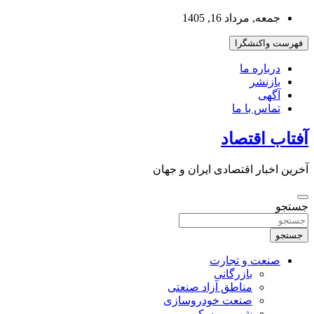
به
جمعه, مرداد 16, 1405
محتوا
بروید
فهرست واکنشگرا
درباره ما
بازنشر
آگهی
تماس با ما
آفتاب اقتصاد
آخرین اخبار اقتصادی ایران و جهان
جستجو
جستجو
صنعت و تجارت
بازرگانی
مناطق آزاد صنعتی
صنعت خودروسازی
شهر و مسکن