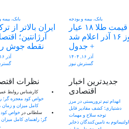
بانک، بیمه و بودجه
بانک، بیمه 
قیمت طلا ۱۸ عیار
ایران بالاتر از ترک
امروز ۱۶ آذر اعلام شد
آرژانتین؛ اقتصا
+ جدول
نقطه جوش ر
آذر ۱۶, ۱۴۰۴
آذر ۱۶, ۱۴۰۴
گسترش نیوز
گسترش
جدیدترین اخبار
نظرات اقتص
اقتصادی
کارشناس روابط عم
خواص کود معجزه گر؛ ر
انهدام تیم تروریستی در مرز
کامل میزان و زمان
دشتیاری؛ کشف مقادیر قابل
سلطانی
در
خواص کود 
توجه سلاح و مهمات
گر؛ راهنمای کامل میزان 
اولتیماتوم به تامین‌کنندگان ذخایر
م
راهبردی دارو+نامه