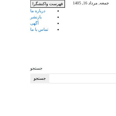
ب
جمعه, مرداد 16, 1405
فهرست واکنشگرا
م
درباره ما
ب
بازنشر
آگهی
تماس با ما
جستجو
جستجو