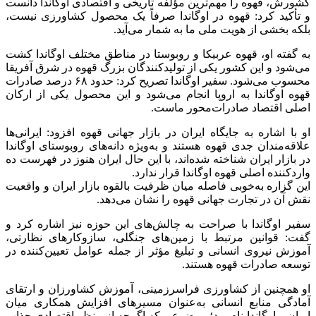
کشورش، قهوه را مهم‌ترین مؤلفه تاریخی و اقتصادی اوگاندا دانست
و تأکید کرد: قهوه در اوگاندا صرفاً یک محصول کشاورزی نیست،
بلکه بخشی از هویت ملی ما به شمار می‌آید.
به گفته او، قهوه عربیکا و روبوستا در مناطق مختلف اوگاندا کشت
می‌شود و این کشور یکی از تولیدکنندگان بزرگ قهوه در شرق آفریقا
محسوب می‌شود. سفیر اوگاندا تصریح کرد: حدود ۶۸ درصد صادرات
قهوه اوگاندا به اروپا انجام می‌شود و این محصول یکی از ارکان
اصلی اقتصاد صادرات‌محور ماست.
او با اشاره به جایگاه ایران در بازار جهانی قهوه افزود: ایرانی‌ها
علاقه‌مندان جدی قهوه هستند و به‌ویژه دانه‌های روبوستای اوگاندا
در بازار ایران شناخته شده‌اند، با این حال ایران هنوز در فهرست ده
واردکننده اصلی قهوه اوگاندا قرار ندارد.
این گزاره به‌خوبی فاصله میان ظرفیت بالقوه بازار ایران و واقعیت
نقش آن در تجارت جهانی قهوه را نشان می‌دهد.
سفیر اوگاندا با صراحت به چالش‌های این حوزه نیز اشاره کرد و
گفت: قوانین مرتبط با زمین‌های جنگلی، سازوکارهای نظارتی،
آموزش نیروی انسانی و تبلیغ مؤثر از جمله عوامل تعیین‌کننده در
توسعه صادرات قهوه هستند.
او همچنین از کشاورزی فراسرزمینی، آموزش کشاورزان و ارتقای
آمادگی منابع انسانی به‌عنوان مسیرهای افزایش همکاری میان
ایران و اوگاندا نام برد؛ موضوعی که اگرچه از منظر اقتصادی جذاب