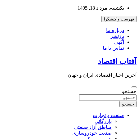
به
یکشنبه, مرداد 18, 1405
محتوا
بروید
فهرست واکنشگرا
درباره ما
بازنشر
آگهی
تماس با ما
آفتاب اقتصاد
آخرین اخبار اقتصادی ایران و جهان
جستجو
جستجو
صنعت و تجارت
بازرگانی
مناطق آزاد صنعتی
صنعت خودروسازی
شهر و مسکن