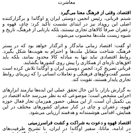
اقتصاد، وقتی از فرهنگ معنا می‌گیرد
شبنم قربانی، رئیس انجمن دوستی ایران و اوگاندا و برگزارکننده
اصلی این رویداد نیز در ابتدای نشست تأکید کرد: چای، قهوه و
زعفران صرفاً کالاهای تجاری نیستند، بلکه بازتابی از فرهنگ، تاریخ و
شیوه زیست ملت‌ها محسوب می‌شوند.
او گفت: اقتصاد زمانی ماندگار و اثرگذار خواهد بود که در بستر
فرهنگ، شناخت متقابل ملت‌ها و احترام به هویت‌ها شکل بگیرد.
روابط اقتصادی نباید تنها به مبادله کالا محدود بمانند، بلکه باید
افق‌های تازه‌ای از همکاری را پیش روی کشورها بگشایند.
قربانی تصریح کرد: انجمن دوستی ایران و اوگاندا تلاش کرده است
مسیر گفت‌وگوهای فرهنگی و تعاملات انسانی را که زیربنای روابط
تجاری پایدار هستند، تقویت کند.
به گزارش بازار، با این حال تحقق عملی این ایده‌ها نیازمند ابزارهای
اجرایی مشخص است؛ موضوعی که به نظر می‌رسد خانه اقتصاد در
پی تکمیل آن است. از این منظر، حضور هم‌زمان تجار فعال حوزه
قهوه، زعفران و چای در کنار سفرای کشورهای مختلف در این
همایش، اقدامی هوشمندانه و هدفمند ارزیابی می‌شود.
اقتصاد قهوه و دعوت به شراکت و کشت فراسرزمینی
در ادامه، ماتاتا، سفیر اوگاندا در ایران، با تشریح ظرفیت‌های