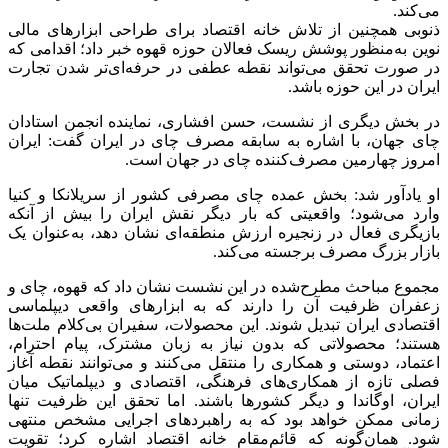
می‌کند.
ذنوبی همچنین از تلاش خانه اقتصاد برای طراحی ابزارهای مالی
نوین به‌منظور پوشش ریسک فعالان حوزه قهوه خبر داد؛ اقدامی که
در صورت تحقق می‌تواند نقطه عطفی در حرفه‌ای‌تر شدن تجارت
ایران در این حوزه باشد.
در بخش دیگری از نشست، حسن افشاری، نماینده انجمن استادان
چای جهان، با اشاره به سابقه مصرف چای در ایران گفت: ایران
امروز چهارمین مصرف‌کننده چای در جهان است.
او یادآور شد: بخش عمده چای مصرفی کشور از سریلانکا و کنیا
وارد می‌شود؛ واقعیتی که بار دیگر نقش ایران را بیش از آنکه
بازیگری فعال در زنجیره ارزش منطقه‌ای نشان دهد، به‌عنوان یک
بازار بزرگ مصرف برجسته می‌کند.
مجموع مباحث مطرح‌شده در این نشست نشان داد که قهوه، چای و
زعفران ظرفیت آن را دارند که به ابزارهای واقعی دیپلماسی
اقتصادی ایران تبدیل شوند. این محصولات، سفیران بی‌کلام ملت‌ها
هستند؛ محصولاتی که بدون نیاز به زبان مشترک، پیام احترام،
اعتماد، دوستی و همکاری را منتقل می‌کنند و می‌توانند نقطه آغاز
فصلی تازه از همکاری‌های فرهنگی، اقتصادی و دیپلماتیک میان
ایران، اوگاندا و دیگر کشورها باشند. اما تحقق این ظرفیت تنها
زمانی ممکن خواهد بود که به راهبردهای اجرایی مشخص منتهی
شود. همان‌گونه که قائم‌مقام خانه اقتصاد اشاره کرد؛ تقویت