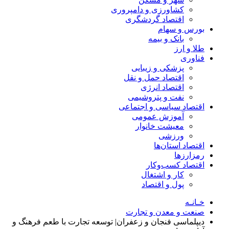
کشاورزی و دامپروری
اقتصاد گردشگری
بورس و سهام
بانک و بیمه
طلا و ارز
فناوری
پزشکی و زیبایی
اقتصاد حمل و نقل
اقتصاد انرژی
نفت و پتروشیمی
اقتصاد سیاسی و اجتماعی
آموزش عمومی
معیشت خانوار
ورزشی
اقتصاد استان‌ها
رمزارزها
اقتصاد کسب‌و‌کار
کار و اشتغال
پول و اقتصاد
خـانـه
صنعت و معدن و تجارت
دیپلماسی فنجان و زعفران| توسعه تجارت با طعم فرهنگ و