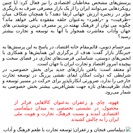
پرسش‌های مشخص مخاطبان اقتصادی را نیز فعال کرد: آیا چنین
رویکردهایی می‌توانند ایران را از یک بازار مصرفی صرف به بازیگری
مؤثر در زنجیره ارزش جهانی ارتقا دهند؟ یا همچنان شکاف میان
«ظرفیت» و «راهبرد» به‌عنوان حلقه مفقوده باقی خواهد ماند؟
چگونه می توان از فرهنگ نهفته در پر مصرف ترینن نوشیدنی های
جهان وآداب معاشرت همجوار با آنها به توسعه و تجارت بیشتر
رسید؟
میرحسام ذنوبی، قائم‌مقام خانه اقتصاد، در پاسخ به این پرسش‌ها به
خبرنگار بازار گفت: هدف از برگزاری این همایش‌ها و همکاری با
انجمن‌های دوستی، شناسایی فرصت‌های تجاری در فضای سخت و
پیچیده امروز اقتصاد و تجارت ایران با جهان است.
او معتقد است: یافتن بازارهای جدید برای بخش خصوصی، در
شرایطی که دولت امکان ایفای نقشی پررنگ در توسعه تجارت
خارجی را ندارد، ضرورتی انکارناپذیر برای حرکت در مسیر توسعه و
ایجاد ظرفیت‌های تازه جهت نقش‌آفرینی بیشتر بخش خصوصی به
شمار می‌رود.
قهوه، چای و زعفران به‌عنوان کالاهایی فراتر از
محصول، در نشستی تخصصی به میدان دیپلماسی
اقتصادی آمدند و نسبت فرهنگ، تجارت و هویت ملی
ایران را به چالش کشیدند