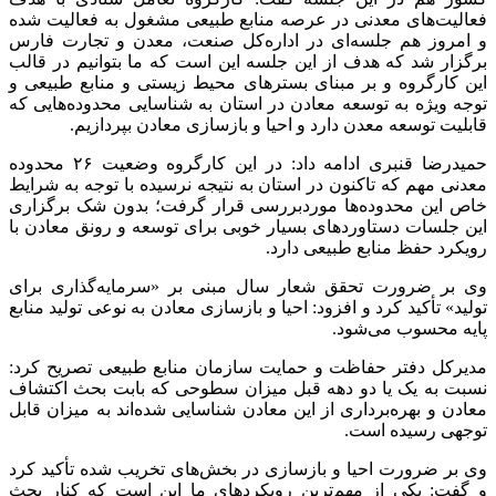
فعالیت‌های معدنی در عرصه منابع طبیعی مشغول به فعالیت شده
و امروز هم جلسه‌ای در اداره‌کل صنعت، معدن و تجارت فارس
برگزار شد که هدف از این جلسه این است که ما بتوانیم در قالب
این کارگروه و بر مبنای بسترهای محیط زیستی و منابع طبیعی و
توجه ویژه به توسعه معادن در استان به شناسایی محدوده‌هایی که
قابلیت توسعه معدن دارد و احیا و بازسازی معادن بپردازیم.
حمیدرضا قنبری ادامه داد: در این کارگروه وضعیت ۲۶ محدوده
معدنی مهم که تاکنون در استان به نتیجه نرسیده با توجه به شرایط
خاص این محدوده‌ها موردبررسی قرار گرفت؛ بدون شک برگزاری
این جلسات دستاوردهای بسیار خوبی برای توسعه و رونق معادن با
رویکرد حفظ منابع طبیعی دارد.
وی بر ضرورت تحقق شعار سال مبنی بر «سرمایه‌گذاری برای
تولید» تأکید کرد و افزود: احیا و بازسازی معادن به نوعی تولید منابع
پایه محسوب می‌شود.
مدیرکل دفتر حفاظت و حمایت سازمان منابع طبیعی تصریح کرد:
نسبت به یک یا دو دهه قبل میزان سطوحی که بابت بحث اکتشاف
معادن و بهره‌برداری از این معادن شناسایی شده‌اند به میزان قابل
توجهی رسیده است.
وی بر ضرورت احیا و بازسازی در بخش‌های تخریب شده تأکید کرد
و گفت: یکی از مهم‌ترین رویکردهای ما این است که کنار بحث