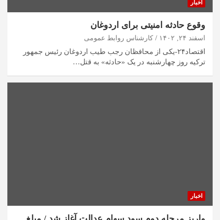
اخبار
وقوع حادثه امنیتی برای اردوغان
اسفند ۲۴, ۱۴۰۲
کارشناس روابط عمومی
اقتصاد۲۴-یکی از محافظان رجب طیب اردوغان رئیس جمهور
ترکیه روز چهارشنبه در یک «حادثه» به قتل…
اخبار
واریز مرحله دوم سود سهام عدالت آغاز شد / مبلغ