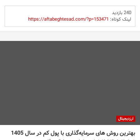
240 بازدید
لینک کوتاه:
https://aftabeghtesad.com/?p=153471
ارزدیجیتال
بهترین روش های سرمایه‌گذاری با پول کم در سال 1405