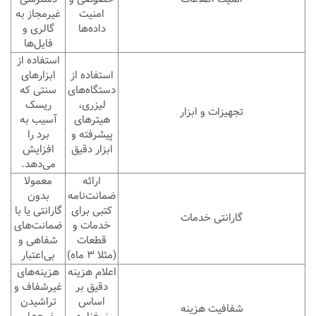
امنیت
غیرمجاز به
داده‌ها
گالری و
فایل‌ها
استفاده از
استفاده از
ابزارهای
دستگاه‌های
سنتی که
لیزری،
ریسک
تجهیزات و ابزار
هیترهای
آسیب به
پیشرفته و
برد را
ابزار دقیق
افزایش
می‌دهد.
ارائه
معمولا
ضمانت‌نامه
بدون
کتبی برای
گارانتی یا با
گارانتی خدمات
خدمات و
ضمانت‌های
قطعات
شفاهی و
(مثلا ۳ ماه)
بی‌اعتبار
اعلام هزینه
هزینه‌های
دقیق بر
غیرشفاف و
اساس
تراشیدن
شفافیت هزینه