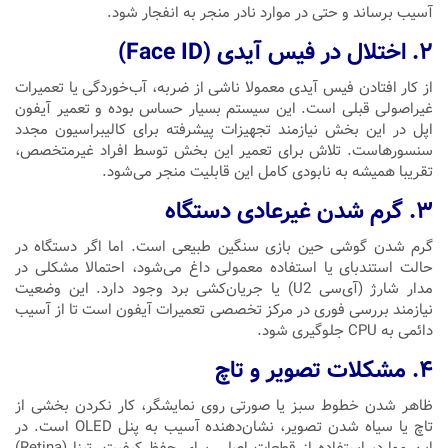
آسیب برساند و حتی در موارد نادر منجر به انفجار شود.
۲. اختلال در فیس آیدی (Face ID)
از کار افتادن فیس آیدی معمولا ناشی از ضربه، آب‌خوردگی یا تعمیرات
غیراصولی قبلی است. این سیستم بسیار حساس بوده و تعمیر آیفون
اپل در این بخش نیازمند تجهیزات پیشرفته برای کالیبراسیون مجدد
سنسورهاست. تلاش برای تعمیر این بخش توسط افراد غیرمتخصص،
تقریبا همیشه به نابودی کامل این قابلیت منجر می‌شود.
۳. گرم شدن غیرعادی دستگاه
گرم شدن گوشی حین بازی سنگین طبیعی است. اما اگر دستگاه در
حالت استندبای یا استفاده معمولی داغ می‌شود، احتمالا مشکلی در
مدار شارژ (آی‌سی U2) یا جریان‌کشی برد وجود دارد. این وضعیت
نیازمند بررسی فوری در مرکز تخصصی تعمیرات آیفون است تا از آسیب
دائمی به CPU جلوگیری شود.
۴. مشکلات تصویر و تاچ
ظاهر شدن خطوط سبز یا صورتی روی نمایشگر، کار نکردن بخشی از
تاچ یا سیاه شدن تصویر، نشان‌دهنده آسیب به پنل OLED است. در
این موارد، استفاده از قطعات اصلی برای حفظ کیفیت رتینا (Retina)