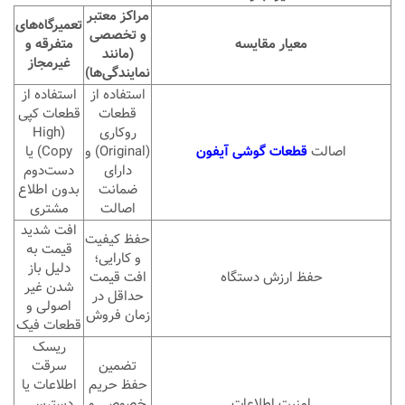
مراکز معتبر
تعمیرگاه‌های
و تخصصی
معیار مقایسه
متفرقه و
(مانند
غیرمجاز
نمایندگی‌ها)
استفاده از
استفاده از
قطعات
قطعات کپی
روکاری
(High
اصالت
قطعات گوشی آیفون
(Original) و
Copy) یا
دارای
دست‌دوم
ضمانت
بدون اطلاع
اصالت
مشتری
افت شدید
حفظ کیفیت
قیمت به
و کارایی؛
دلیل باز
حفظ ارزش دستگاه
افت قیمت
شدن غیر
حداقل در
اصولی و
زمان فروش
قطعات فیک
ریسک
تضمین
سرقت
حفظ حریم
اطلاعات یا
امنیت اطلاعات
خصوصی و
دسترسی