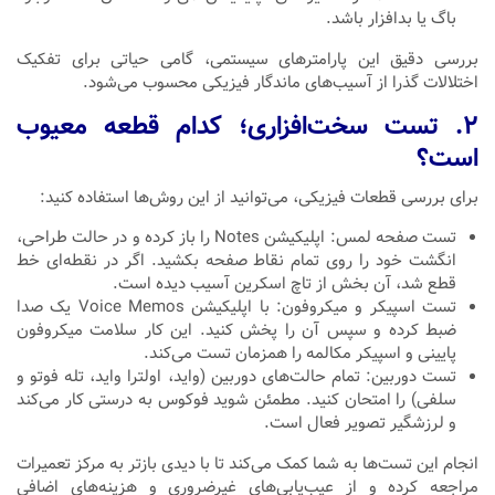
باگ یا بدافزار باشد.
بررسی دقیق این پارامترهای سیستمی، گامی حیاتی برای تفکیک
اختلالات گذرا از آسیب‌های ماندگار فیزیکی محسوب می‌شود.
۲. تست سخت‌افزاری؛ کدام قطعه معیوب
است؟
برای بررسی قطعات فیزیکی، می‌توانید از این روش‌ها استفاده کنید:
تست صفحه لمس: اپلیکیشن Notes را باز کرده و در حالت طراحی،
انگشت خود را روی تمام نقاط صفحه بکشید. اگر در نقطه‌ای خط
قطع شد، آن بخش از تاچ اسکرین آسیب دیده است.
تست اسپیکر و میکروفون: با اپلیکیشن Voice Memos یک صدا
ضبط کرده و سپس آن را پخش کنید. این کار سلامت میکروفون
پایینی و اسپیکر مکالمه را همزمان تست می‌کند.
تست دوربین: تمام حالت‌های دوربین (واید، اولترا واید، تله فوتو و
سلفی) را امتحان کنید. مطمئن شوید فوکوس به درستی کار می‌کند
و لرزشگیر تصویر فعال است.
انجام این تست‌ها به شما کمک می‌کند تا با دیدی بازتر به مرکز تعمیرات
مراجعه کرده و از عیب‌یابی‌های غیرضروری و هزینه‌های اضافی