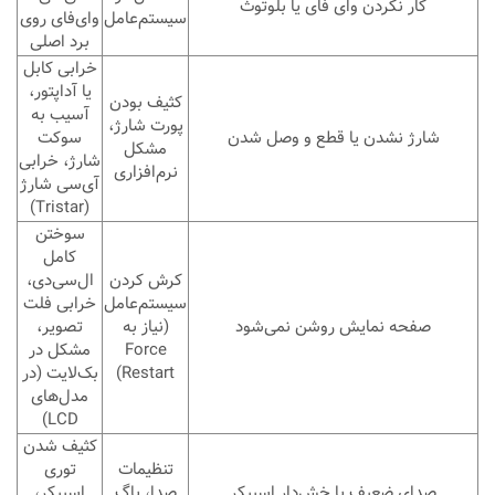
کار نکردن وای فای یا بلوتوث
سیستم‌عامل
وای‌فای روی
برد اصلی
خرابی کابل
یا آداپتور،
کثیف بودن
آسیب به
پورت شارژ،
شارژ نشدن یا قطع و وصل شدن
سوکت
مشکل
شارژ، خرابی
نرم‌افزاری
آی‌سی شارژ
(Tristar)
سوختن
کامل
کرش کردن
ال‌سی‌دی،
سیستم‌عامل
خرابی فلت
صفحه نمایش روشن نمی‌شود
(نیاز به
تصویر،
Force
مشکل در
Restart)
بک‌لایت (در
مدل‌های
LCD)
کثیف شدن
تنظیمات
توری
صدای ضعیف یا خش‌دار اسپیکر
صدا، باگ
اسپیکر،