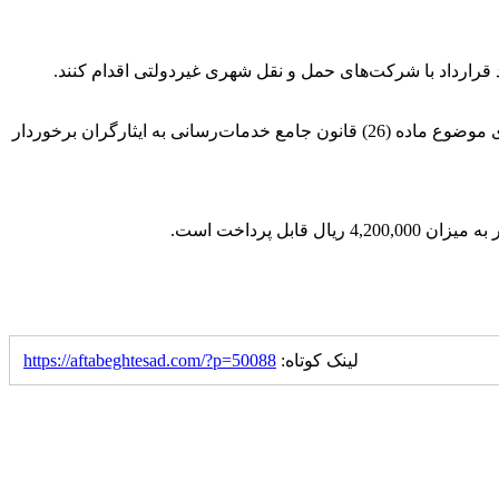
 قرارداد با شرکت‌های حمل و نقل شهری غیردولتی اقدام کنند.
کمک‌هزینه ماهانه ایاب و ذهاب برای کارمندان مشمولی که دارای معلولیت شدید و بسیار شدید هستند و همچنین جانبازانی که از حق پرستاری موضوع ماده (26) قانون جامع خدمات‌رسانی به ایثارگران برخوردار
 پرداخت است.
لینک کوتاه:
https://aftabeghtesad.com/?p=50088