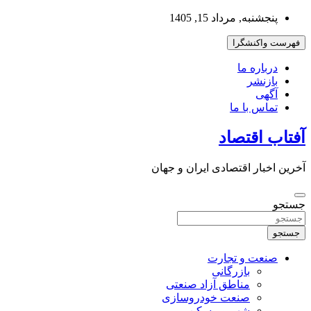
به
پنجشنبه, مرداد 15, 1405
محتوا
بروید
فهرست واکنشگرا
درباره ما
بازنشر
آگهی
تماس با ما
آفتاب اقتصاد
آخرین اخبار اقتصادی ایران و جهان
جستجو
جستجو
صنعت و تجارت
بازرگانی
مناطق آزاد صنعتی
صنعت خودروسازی
شهر و مسکن