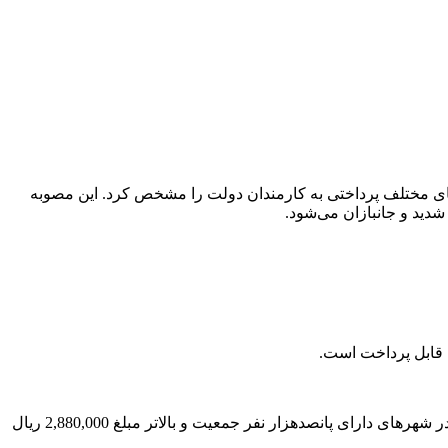
به جدید هیئت وزیران در خصوص ضوابط اجرایی بودجه سال 1404، جزئیات کمک‌هزینه‌های مختلف پرداختی به کارمندان دولت را مشخص کرد. این مصوبه
ی قابل پرداخت است.
به کارمندان مشمولی که از خدمات حمل و نقل سازمانی (سرویس) یا خودروی سازمانی استفاده نمی‌کنند، در تهران مبلغ 4,320,000 ریال و در شهرهای دارای پانصدهزار نفر جمعیت و بالاتر مبلغ 2,880,000 ریال