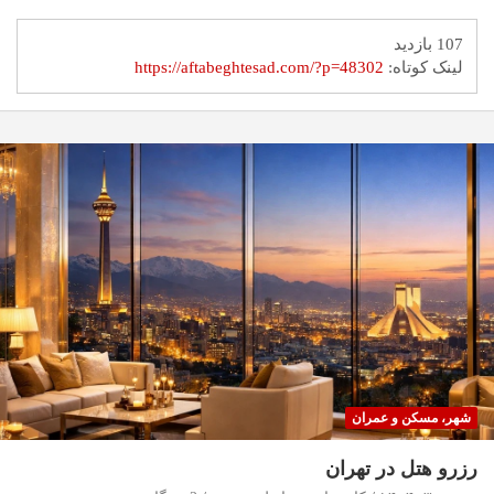
107 بازدید
لینک کوتاه:
https://aftabeghtesad.com/?p=48302
شهر، مسکن و عمران
رزرو هتل در تهران