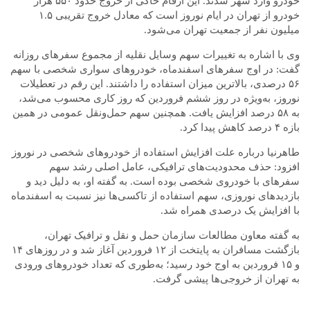
خودرو وارد شهر شدند. این ارقام حاکی از خروج حدود ۵۵۰ هزار
خودرو از تهران در ایام نوروز است که معادل خروج تقریبی ۱.۵
میلیون نفر از جمعیت تهران می‌شود.
وی با اشاره به تغییرات سهم وسایل نقلیه از مجموع سفرهای روزانه
گفت: در اوج سفرهای اسفندماه، خودروهای سواری شخصی با سهم
۵۶ درصدی، بالاترین میزان استفاده را داشتند. این رقم در تعطیلات
نوروز، به‌ویژه در روز ششم فروردین که روز کاری محسوب می‌شد،
به ۵۸ درصد افزایش یافت. همچنین سهم حمل‌ونقل عمومی در همین
بازه ۴ درصد کاهش پیدا کرد.
طاهرنیا درباره علت افزایش استفاده از خودروهای شخصی در نوروز
افزود: حذف محدودیت‌های ترافیکی، عامل اصلی رشد سهم
سفرهای با خودروی شخصی بوده است. به گفته او، به دلیل دید و
بازدیدهای نوروزی، سهم استفاده از تاکسی‌ها نیز نسبت به اسفندماه
با افزایش یک درصدی همراه شد.
به گفته معاون مطالعات سازمان حمل و نقل و ترافیک تهران،
بازگشت مسافران به پایتخت از ۱۲ فروردین آغاز شد و در روزهای ۱۴
و ۱۵ فروردین به اوج خود رسید؛ به‌طوری که تعداد خودروهای ورودی
به تهران از خروجی‌ها پیشی گرفت.