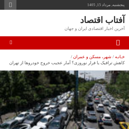
پنجشنبه, مرداد 15, 1405
توا
وید
آفتاب اقتصاد
آخرین اخبار اقتصادی ایران و جهان
خـانـه
شهر، مسکن و عمران
کاهش ترافیک یا فرار نوروزی؟ آمار عجیب خروج خودروها از تهران