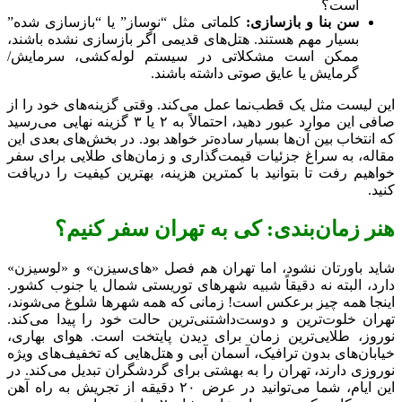
است؟
سن بنا و بازسازی:
کلماتی مثل “نوساز” یا “بازسازی شده”
بسیار مهم هستند. هتل‌های قدیمی اگر بازسازی نشده باشند،
ممکن است مشکلاتی در سیستم لوله‌کشی، سرمایش/
گرمایش یا عایق صوتی داشته باشند.
این لیست مثل یک قطب‌نما عمل می‌کند. وقتی گزینه‌های خود را از
صافی این موارد عبور دهید، احتمالاً به ۲ یا ۳ گزینه نهایی می‌رسید
که انتخاب بین آن‌ها بسیار ساده‌تر خواهد بود. در بخش‌های بعدی این
مقاله، به سراغ جزئیات قیمت‌گذاری و زمان‌های طلایی برای سفر
خواهیم رفت تا بتوانید با کمترین هزینه، بهترین کیفیت را دریافت
کنید.
هنر زمان‌بندی: کی به تهران سفر کنیم؟
شاید باورتان نشود، اما تهران هم فصل «های‌سیزن» و «لو‌سیزن»
دارد، البته نه دقیقاً شبیه شهرهای توریستی شمال یا جنوب کشور.
اینجا همه چیز برعکس است! زمانی که همه شهرها شلوغ می‌شوند،
تهران خلوت‌ترین و دوست‌داشتنی‌ترین حالت خود را پیدا می‌کند.
نوروز، طلایی‌ترین زمان برای دیدن پایتخت است. هوای بهاری،
خیابان‌های بدون ترافیک، آسمان آبی و هتل‌هایی که تخفیف‌های ویژه
نوروزی دارند، تهران را به بهشتی برای گردشگران تبدیل می‌کند. در
این ایام، شما می‌توانید در عرض ۲۰ دقیقه از تجریش به راه آهن