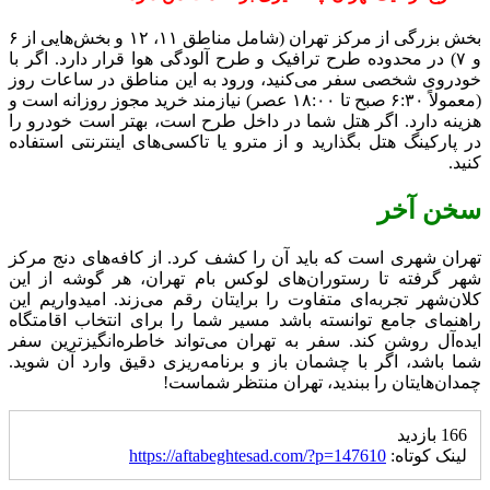
بخش بزرگی از مرکز تهران (شامل مناطق ۱۱، ۱۲ و بخش‌هایی از ۶
و ۷) در محدوده طرح ترافیک و طرح آلودگی هوا قرار دارد. اگر با
خودروی شخصی سفر می‌کنید، ورود به این مناطق در ساعات روز
(معمولاً ۶:۳۰ صبح تا ۱۸:۰۰ عصر) نیازمند خرید مجوز روزانه است و
هزینه دارد. اگر هتل شما در داخل طرح است، بهتر است خودرو را
در پارکینگ هتل بگذارید و از مترو یا تاکسی‌های اینترنتی استفاده
کنید.
سخن آخر
تهران شهری است که باید آن را کشف کرد. از کافه‌های دنج مرکز
شهر گرفته تا رستوران‌های لوکس بام تهران، هر گوشه از این
کلان‌شهر تجربه‌ای متفاوت را برایتان رقم می‌زند. امیدواریم این
راهنمای جامع توانسته باشد مسیر شما را برای انتخاب اقامتگاه
ایده‌آل روشن کند. سفر به تهران می‌تواند خاطره‌انگیزترین سفر
شما باشد، اگر با چشمان باز و برنامه‌ریزی دقیق وارد آن شوید.
چمدان‌هایتان را ببندید، تهران منتظر شماست!
166 بازدید
لینک کوتاه:
https://aftabeghtesad.com/?p=147610