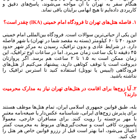
هنگام سفر به تهران با آن مواجه می‌شوند، پاسخ‌های دقیق و
کاربردی داده‌ایم تا هیچ ابهامی برایتان باقی نماند.
۱. فاصله هتل‌های تهران تا فرودگاه امام خمینی (IKA) چقدر است؟
این یکی از حیاتی‌ترین سوالات است. فرودگاه بین‌المللی امام خمینی
حدود ۴۰ تا ۶۰ کیلومتر (بسته به مقصد شما در تهران) با شهر فاصله
دارد. در شرایط عادی و بدون ترافیک، رسیدن به مرکز شهر حدود
۴۵ دقیقه تا یک ساعت زمان می‌برد. اما در ساعات اوج ترافیک، این
زمان ممکن است به ۱.۵ تا ۲ ساعت هم برسد. اگر پروازتان
دیروقت است یا توقف کوتاهی دارید، پیشنهاد می‌کنیم از هتل‌های
فرودگاهی (ایبیس یا نووتل) استفاده کنید تا استرس ترافیک را
نداشته باشید.
۲. آیا زوج‌ها برای اقامت در هتل‌های تهران نیاز به مدارک محرمیت
دارند؟
بله، طبق قوانین جمهوری اسلامی ایران، تمام هتل‌ها موظف هستند
برای پذیرش زوج‌های ایرانی، شناسنامه عکس‌دار یا صیغه‌نامه معتبر
با مهر برجسته را رویت کنند. برای مسافران خارجی، معمولاً
پاسپورت کافی است و سخت‌گیری‌های مربوط به محرمیت کمتر
اعمال می‌شود، اما بهتر است قبل از رزرو قوانین خاص هر هتل را
چک کنید.