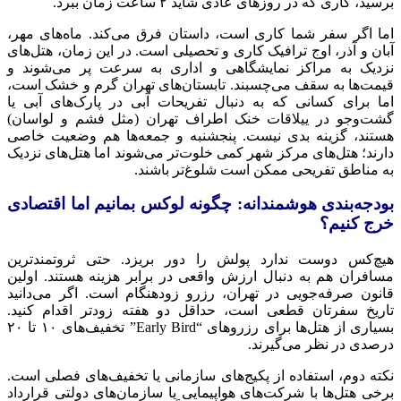
برسید، کاری که در روزهای عادی شاید ۲ ساعت زمان ببرد.
اما اگر سفر شما کاری است، داستان فرق می‌کند. ماه‌های مهر،
آبان و آذر، اوج ترافیک کاری و تحصیلی است. در این زمان، هتل‌های
نزدیک به مراکز نمایشگاهی و اداری به سرعت پر می‌شوند و
قیمت‌ها به سقف می‌چسبند. تابستان‌های تهران گرم و خشک است،
اما برای کسانی که به دنبال تفریحات آبی در پارک‌های آبی یا
گشت‌وجو در ییلاقات خنک اطراف تهران (مثل فشم و لواسان)
هستند، گزینه بدی نیست. پنجشنبه و جمعه‌ها هم وضعیت خاصی
دارند؛ هتل‌های مرکز شهر کمی خلوت‌تر می‌شوند اما هتل‌های نزدیک
به مناطق تفریحی ممکن است شلوغ‌تر باشند.
بودجه‌بندی هوشمندانه: چگونه لوکس بمانیم اما اقتصادی
خرج کنیم؟
هیچ‌کس دوست ندارد پولش را دور بریزد. حتی ثروتمندترین
مسافران هم به دنبال ارزش واقعی در برابر هزینه هستند. اولین
قانون صرفه‌جویی در تهران، رزرو زودهنگام است. اگر می‌دانید
تاریخ سفرتان قطعی است، حداقل دو هفته زودتر اقدام کنید.
بسیاری از هتل‌ها برای رزروهای “Early Bird” تخفیف‌های ۱۰ تا ۲۰
درصدی در نظر می‌گیرند.
نکته دوم، استفاده از پکیج‌های سازمانی یا تخفیف‌های فصلی است.
برخی هتل‌ها با شرکت‌های هواپیمایی یا سازمان‌های دولتی قرارداد