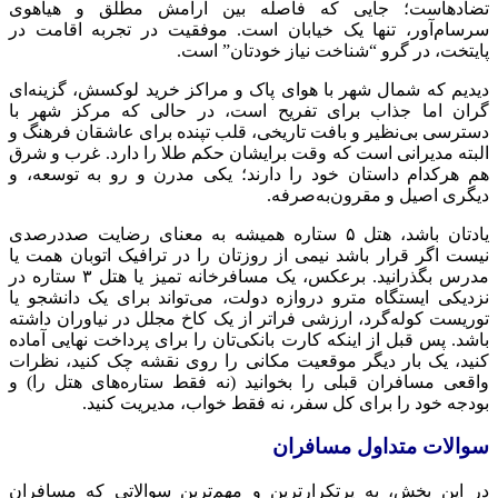
تضادهاست؛ جایی که فاصله بین آرامش مطلق و هیاهوی
سرسام‌آور، تنها یک خیابان است. موفقیت در تجربه اقامت در
پایتخت، در گرو “شناخت نیاز خودتان” است.
دیدیم که شمال شهر با هوای پاک و مراکز خرید لوکسش، گزینه‌ای
گران اما جذاب برای تفریح است، در حالی که مرکز شهر با
دسترسی بی‌نظیر و بافت تاریخی، قلب تپنده برای عاشقان فرهنگ و
البته مدیرانی است که وقت برایشان حکم طلا را دارد. غرب و شرق
هم هرکدام داستان خود را دارند؛ یکی مدرن و رو به توسعه، و
دیگری اصیل و مقرون‌به‌صرفه.
یادتان باشد، هتل ۵ ستاره همیشه به معنای رضایت صددرصدی
نیست اگر قرار باشد نیمی از روزتان را در ترافیک اتوبان همت یا
مدرس بگذرانید. برعکس، یک مسافرخانه تمیز یا هتل ۳ ستاره در
نزدیکی ایستگاه مترو دروازه دولت، می‌تواند برای یک دانشجو یا
توریست کوله‌گرد، ارزشی فراتر از یک کاخ مجلل در نیاوران داشته
باشد. پس قبل از اینکه کارت بانکی‌تان را برای پرداخت نهایی آماده
کنید، یک بار دیگر موقعیت مکانی را روی نقشه چک کنید، نظرات
واقعی مسافران قبلی را بخوانید (نه فقط ستاره‌های هتل را) و
بودجه خود را برای کل سفر، نه فقط خواب، مدیریت کنید.
سوالات متداول مسافران
در این بخش، به پرتکرارترین و مهم‌ترین سوالاتی که مسافران