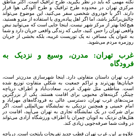
نکته مهمی که باید در نظر بگیرید، طرح ترافیک است. اکثر مناطق
مرکزی تهران در محدوده طرح ترافیک و طرح آلودگی هوا قرار
دارند. اگر با خودروی شخصی سفر می‌کنید، این موضوع می‌تواند
چالش‌برانگیز باشد، اما اگر اهل پیاده‌روی یا استفاده از مترو هستید،
هیچ‌کجا بهتر از مرکز شهر نیست. اینجا جایی است که می‌توانید نبض
واقعی تهران را حس کنید، جایی که زندگی واقعی جریان دارد و شما
به عنوان یک مسافر، نه یک توریست غریبه، بلکه بخشی از جریان
روزمره مردم می‌شوید.
غرب تهران: مدرن، وسیع و نزدیک به
فرودگاه
غرب تهران داستان متفاوتی دارد. اینجا شهرسازی مدرن‌تر است،
خیابان‌ها پهن‌ترند و تراکم جمعیت به شکلی متفاوت توزیع شده
است. مناطقی مثل شهرک غرب، سعادت‌آباد و اطراف دریاچه
چیتگر، گزینه‌های محبوبی برای اقامت هستند. یکی از بزرگترین
مزیت‌های غرب تهران، دسترسی عالی به فرودگاه‌های مهرآباد و
امام خمینی و همچنین نزدیکی به نمایشگاه بین‌المللی است. اگر
برای شرکت در یک نمایشگاه تجاری به تهران می‌آیید، اقامت در
هتل‌های نزدیک به اتوبان چمران یا اطراف ورزشگاه آزادی می‌تواند
در وقت شما صرفه‌جویی زیادی کند.
علاوه بر این، غرب تهران قطب جدید تفریحات پایتخت است. دریاچه