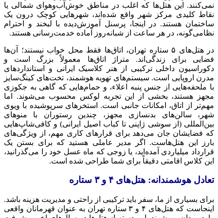
نمی‌کنند. این هتل‌ها که اغلب در مناطق خوش‌آب‌وهوای شمالی یا
نقاط کلیدی مرکز شهر واقع شده‌اند، شهرهایی کوچک درون یک
ساختمان هستند. در اینجا، پرسنل آموزش‌دیده با لبخند و احترام
نظامی‌گونه، در هر ساعت از شبانه‌روز آماده خدمت‌رسانی هستند.
در هتل‌های ۵ ستاره تهران، اتاق‌ها فقط محل خواب نیستند؛ آن‌ها
فضایی برای زندگی‌اند. متراژ اتاق‌ها معمولاً بزرگ است و
دکوراسیون داخلی ترکیبی از هنر کلاسیک ایرانی و استانداردهای
مدرن اروپایی است. سیستم‌های تهویه هوشمند، تخت‌های کینگ‌سایز
با ملحفه‌هایی از جنس پنبه اعلاء، و حمام‌هایی که گاهی به جکوزی
مجهز هستند، بخشی از این تجربه لوکس محسوب می‌شوند. اما
مهم‌تر از اتاق، امکانات جانبی است. استخرهای سرپوشیده با ویوی
شهر، سالن‌های بدنسازی مجهز، چندین رستوران با منوهای
بین‌المللی (از سوشی ژاپنی تا کباب اصیل ایرانی) و کافی‌شاپ‌هایی
که فضایشان جان می‌دهد برای قرارهای کاری مهم، از ویژگی‌های
بارز این هتل‌هاست. اگر مدیر عاملی هستید که برای بستن یک
قرارداد میلیاردی آمده‌اید، یا زوجی که ماه عسل خود را می‌گذرانید،
این کلاس اقامتی دقیقاً برای شما طراحی شده است.
تعادل هوشمندانه: هتل‌های ۴ و ۳ ستاره
برای بسیاری از ما، سفر باید ترکیبی از راحتی و مدیریت هزینه باشد.
اینجاست که هتل‌های ۴ و ۳ ستاره تهران به عنوان قهرمانان واقعی
وارد میدان می‌شوند. این دسته از هتل‌ها در سال‌های اخیر پیشرفت