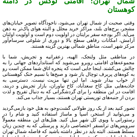
شمال تهران: اقامتی لوکس در دامنه
کوهستان
وقتی صحبت از شمال تهران می‌شود، ناخودآگاه تصویر خیابان‌های
مشجر، برج‌های بلند، مراکز خرید مجلل و البته هوای پاک‌تر به ذهن
می‌آید. اگر بودجه سفر برایتان در اولویت دوم است و اولویت اولتان
آرامش، امکانات رفاهی سطح بالا و دوری از شلوغی سرسام‌آور
مرکز شهر است، مناطق شمالی بهترین گزینه هستند.
در مناطقی مثل ولنجک، الهیه، زعفرانیه و تجریش، شما با
مجموعه‌های اقامتی روبرو می‌شوید که استانداردهای جهانی را به
چالش می‌کشند. اینجا جایی است که پنجره اتاق شما ممکن است رو
به کوه‌های پربرف توچال باز شود و صبح‌ها با نسیم خنک کوهستانی
از خواب بیدار شوید. اما این تنها مزیت نیست. دسترسی به
جاذبه‌هایی مثل کاخ سعدآباد، کاخ نیاوران، بازار تجریش و دربند،
اقامت در این منطقه را برای گردشگرانی که به دنبال تفریح و لذت
بردن از جنبه‌های توریستی تهران هستند، بسیار جذاب می‌کند.
تصور کنید بعد از یک روز طولانی گشت‌وجو، به هتل خود بازمی‌گردید
و می‌توانید از استخر، اسپا و ماساژ استفاده کنید و شام را در
رستورانی با ویوی کل شهر میل کنید. هتل‌های این منطقه معمولاً
سرویس‌های ترانسفر اختصاصی دارند و پرسنلی که به چندین زبان
مسلط هستند. البته باید در نظر داشته باشید که فاصله شمال تهران