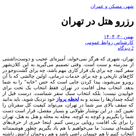
شهر، مسکن و عمران
رزرو هتل در تهران
بهمن ۳۰, ۱۴۰۴
کارشناس روابط عمومی
2 دیدگاه
تهران، شهری که هرگز نمی‌خوابد، آمیزه‌ای عجیب و دوست‌داشتنی
از مدرنیته و سنت است. وقتی تصمیم می‌گیرید به این کلان‌شهر
سفر کنید، چه برای یک قرار کاری مهم باشد، چه برای گشت‌وجو در
کاخ‌های تاریخی و چه برای خدمات درمانی، اولین چالشی که با آن
روبرو می‌شوید، پیدا کردن جایی است که حس “خانه” را به شما
بدهد. انتخاب محل اقامت در تهران فقط انتخاب یک تخت برای
خوابیدن نیست؛ بلکه انتخاب سبک سفر شماست. درست قبل از
اینکه چمدان‌ها را ببندید و به
لحظه پرواز
خود نزدیک شوید، باید بدانید
که سقف بالای سر شما در تهران، می‌تواند کیفیت کل سفرتان را
تعیین کند. در این نوشتار طولانی و بسیار مفصل، قرار است دست
شما را بگیریم و کوچه به کوچه، محله به محله و هتل به هتل، تهران
را برای یک اقامت رویایی بررسی کنیم. اینجا خبری از حرف‌های
کلیشه‌ای نیست؛ ما می‌خواهیم با هم یاد بگیریم چطور هوشمندانه
انتخاب کنیم تا هم جیبمان راضی باشد و هم روحمان آرامش داشته