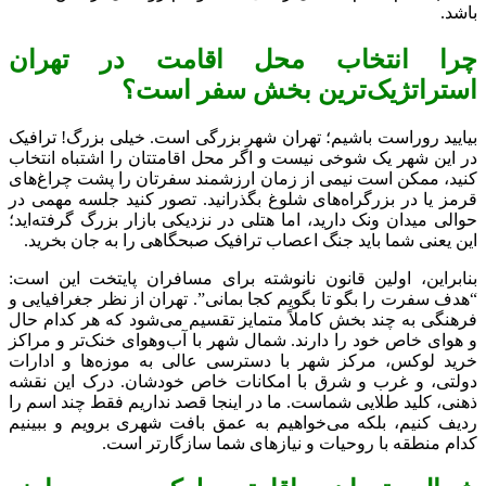
باشد.
چرا انتخاب محل اقامت در تهران
استراتژیک‌ترین بخش سفر است؟
بیایید روراست باشیم؛ تهران شهر بزرگی است. خیلی بزرگ! ترافیک
در این شهر یک شوخی نیست و اگر محل اقامتتان را اشتباه انتخاب
کنید، ممکن است نیمی از زمان ارزشمند سفرتان را پشت چراغ‌های
قرمز یا در بزرگراه‌های شلوغ بگذرانید. تصور کنید جلسه مهمی در
حوالی میدان ونک دارید، اما هتلی در نزدیکی بازار بزرگ گرفته‌اید؛
این یعنی شما باید جنگ اعصاب ترافیک صبحگاهی را به جان بخرید.
بنابراین، اولین قانون نانوشته برای مسافران پایتخت این است:
“هدف سفرت را بگو تا بگویم کجا بمانی”. تهران از نظر جغرافیایی و
فرهنگی به چند بخش کاملاً متمایز تقسیم می‌شود که هر کدام حال
و هوای خاص خود را دارند. شمال شهر با آب‌وهوای خنک‌تر و مراکز
خرید لوکس، مرکز شهر با دسترسی عالی به موزه‌ها و ادارات
دولتی، و غرب و شرق با امکانات خاص خودشان. درک این نقشه
ذهنی، کلید طلایی شماست. ما در اینجا قصد نداریم فقط چند اسم را
ردیف کنیم، بلکه می‌خواهیم به عمق بافت شهری برویم و ببینیم
کدام منطقه با روحیات و نیازهای شما سازگارتر است.