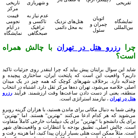
تفریحی
و شهربازی
تاریخی
مرکز
عدم نیاز به
قیمت
اتوبان
نمایشگاه
هتل‌های نزدیک
تاکسی و
نجومی
چمران و
بین‌المللی
به محل دائمی
ترافیک
در ایام
سئول
صبحگاهی
نمایشگاه
چرا
رزرو هتل در تهران
با چالش همراه
است؟
شاید این سوال برایتان پیش بیاید که چرا اینقدر روی جزئیات تاکید
داریم؟ واقعیت این است که پایتخت ایران، ساختاری پیچیده و
چندلایه دارد. برخلاف شهرهای کوچک که همه چیز در یک میدان
اصلی خلاصه می‌شود، تهران ده‌ها مرکز ثقل دارد. اشتباه در انتخاب
منطقه، یعنی از دست دادن ساعت‌ها وقت ارزشمند. فرآیند
رزرو
هتل در تهران
، نیازمند استراتژی است.
وقتی شما به دنبال مکانی برای ماندن هستید، با هزاران گزینه روبرو
می‌شوید که هر کدام ادعا می‌کنند “بهترین” هستند. اما “بهترین”
برای یک دانشجو با “بهترین” برای یک دیپلمات خارجی کاملاً متفاوت
است. چالش اصلی، تطبیق بودجه با انتظارات و واقعیت‌های شهر
است. مثلاً ممکن است هتلی بسیار ارزان پیدا کنید، اما هزینه رفت و