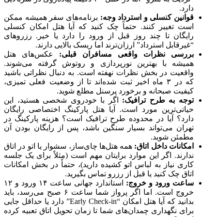
دارد.
قوانین کنسلی و استرداد وجه:
برنامه‌های سفر همیشه ممکن
است تغییر کنند. حتماً چک کنید که آیا هتل امکان کنسلی
رایگان تا چند روز قبل از ورود را دارد یا خیر. رزروهای
“غیرقابل استرداد” ارزان‌ترند اما ریسک بالایی دارند.
بررسی نظرات واقعی مسافران قبلی:
عکس‌های هتل
همیشه با بهترین نورپردازی و روتوش گرفته می‌شوند.
واقعیت در بخش نظرات نهفته است. به دنبال نظراتی باشید
که در ۳ ماه اخیر ثبت شده‌اند تا از وضعیت فعلی تمیزی،
کیفیت صبحانه و برخورد پرسنل مطلع شوید.
توجه به طرح ترافیک:
اگر با خودروی شخصی هستید، این
حیاتی‌ترین مورد است. آیا هتل پارکینگ اختصاصی رایگان
دارد؟ آیا در محدوده طرح ترافیک است؟ هزینه پارکینگ در
تهران می‌تواند بسیار سنگین باشد، پس از رایگان بودن آن
مطمئن شوید.
امکانات داخل اتاق:
همه هتل‌ها چای‌ساز، سشوار یا اتو در اتاق
ندارند. اگر این موارد برایتان مهم است (مثلاً برای یک جلسه
کاری نیاز به لباس اتو کشیده دارید)، حتماً در بخش امکانات
اتاق چک کنید یا قبل از رزرو تماس بگیرید.
ساعت ورود و خروج:
استاندارد جهانی ساعت ۱۴ ورود و ۱۲
خروج است. اما اگر پرواز شما ساعت ۶ صبح می‌رسد، باید
بدانید که آیا هتل امکان “Early Check-in” دارد یا حداقل جایی
برای نگهداری چمدان‌های شما تا زمان تحویل اتاق تعبیه کرده