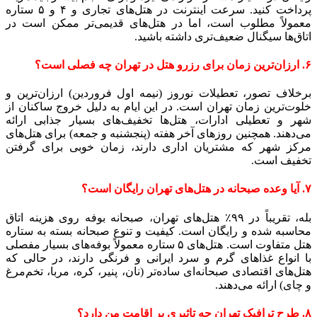
پرداخت کنید. سرعت اینترنت در هتل‌های تجاری و ۴ و ۵ ستاره
معمولاً مطلوب است، اما در هتل‌های قدیمی‌تر ممکن است در
اتاق‌ها سیگنال ضعیف‌تری داشته باشید.
۶. ارزان‌ترین زمان برای رزرو هتل در تهران چه فصلی است؟
برخلاف تصور، تعطیلات نوروز (نیمه اول فروردین) ارزان‌ترین و
خلوت‌ترین زمان تهران است. در این ایام به دلیل خروج ساکنان از
شهر و تعطیلی ادارات، هتل‌ها تخفیف‌های بسیار جذابی ارائه
می‌دهند. همچنین روزهای آخر هفته (پنجشنبه و جمعه) برای هتل‌های
مرکز شهر که مشتریان اداری دارند، زمان خوبی برای گرفتن
تخفیف است.
۷. آیا وعده صبحانه در هتل‌های تهران رایگان است؟
بله، تقریباً در ۹۹٪ هتل‌های تهران، صبحانه بوفه روی هزینه اتاق
محاسبه شده و رایگان است. کیفیت و تنوع صبحانه بسته به ستاره
هتل متفاوت است. هتل‌های ۵ ستاره معمولاً بوفه‌های بسیار مفصلی
با انواع غذاهای گرم و سرد ایرانی و فرنگی دارند، در حالی که
هتل‌های اقتصادی صبحانه‌ای ساده‌تر (نان، پنیر، کره، مربا، تخم‌مرغ
و چای) ارائه می‌دهند.
۸. طرح ترافیک تهران چه تاثیری بر اقامت من دارد؟