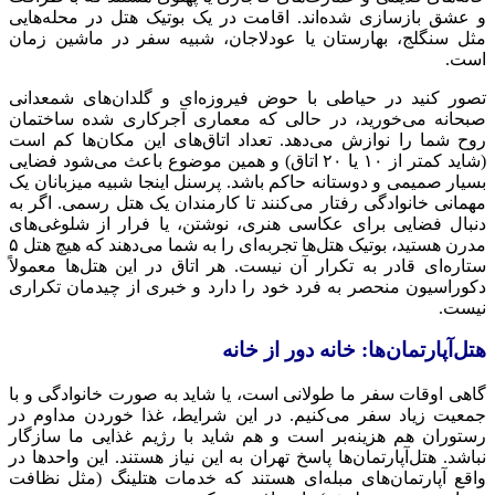
و عشق بازسازی شده‌اند. اقامت در یک بوتیک هتل در محله‌هایی
مثل سنگلج، بهارستان یا عودلاجان، شبیه سفر در ماشین زمان
است.
تصور کنید در حیاطی با حوض فیروزه‌ای و گلدان‌های شمعدانی
صبحانه می‌خورید، در حالی که معماری آجرکاری شده ساختمان
روح شما را نوازش می‌دهد. تعداد اتاق‌های این مکان‌ها کم است
(شاید کمتر از ۱۰ یا ۲۰ اتاق) و همین موضوع باعث می‌شود فضایی
بسیار صمیمی و دوستانه حاکم باشد. پرسنل اینجا شبیه میزبانان یک
مهمانی خانوادگی رفتار می‌کنند تا کارمندان یک هتل رسمی. اگر به
دنبال فضایی برای عکاسی هنری، نوشتن، یا فرار از شلوغی‌های
مدرن هستید، بوتیک هتل‌ها تجربه‌ای را به شما می‌دهند که هیچ هتل ۵
ستاره‌ای قادر به تکرار آن نیست. هر اتاق در این هتل‌ها معمولاً
دکوراسیون منحصر به فرد خود را دارد و خبری از چیدمان تکراری
نیست.
هتل‌آپارتمان‌ها: خانه دور از خانه
گاهی اوقات سفر ما طولانی است، یا شاید به صورت خانوادگی و با
جمعیت زیاد سفر می‌کنیم. در این شرایط، غذا خوردن مداوم در
رستوران هم هزینه‌بر است و هم شاید با رژیم غذایی ما سازگار
نباشد. هتل‌آپارتمان‌ها پاسخ تهران به این نیاز هستند. این واحدها در
واقع آپارتمان‌های مبله‌ای هستند که خدمات هتلینگ (مثل نظافت