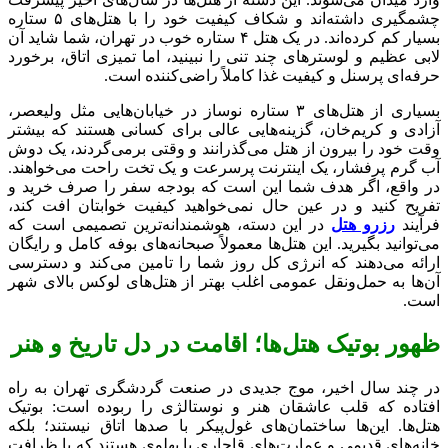
چشمگیری داشته‌اند و شکاف کیفیت خود را با هتل‌های ۵ ستاره
بسیار کم کرده‌اند. در یک هتل ۴ ستاره خوب در تهران، شما شاید آن
لابی عظیم و لوسترهای چند تنی را نبینید، اما تمیزی اتاق، برخورد
حرفه‌ای پرسنل و کیفیت غذا کاملاً راضی‌کننده است.
بسیاری از هتل‌های ۳ ستاره نوساز در خیابان‌هایی مثل ولیعصر،
آزادی و کریم‌خان، گزینه‌هایی عالی برای کسانی هستند که بیشتر
وقت خود را بیرون از هتل می‌گذرانند و وقتی برمی‌گردند، یک دوش
آب گرم پرفشار، یک اینترنت پرسرعت و یک تخت راحت می‌خواهند.
در واقع، اگر هدف شما این است که بودجه سفر را صرف خرید و
تفریح کنید و در عین حال نمی‌خواهید کیفیت خوابتان افت کند،
فرآیند
رزرو هتل
در این دسته، هوشمندانه‌ترین تصمیمی است که
می‌توانید بگیرید. این هتل‌ها معمولاً صبحانه‌های بوفه کامل و رایگان
ارائه می‌دهند که انرژی کل روز شما را تامین می‌کند و دسترسی
آن‌ها به حمل‌ونقل عمومی اغلب بهتر از هتل‌های لوکس بالای شهر
است.
ظهور بوتیک هتل‌ها؛ اقامت در دل تاریخ و هنر
در چند سال اخیر، موج جدیدی در صنعت گردشگری تهران به راه
افتاده که قلب عاشقان هنر و نوستالژی را ربوده است: بوتیک
هتل‌ها. این‌ها ساختمان‌های غول‌پیکر با صدها اتاق نیستند؛ بلکه
خانه‌های قدیمی و عمارت‌های قاجاری یا پهلوی هستند که با ظرافت