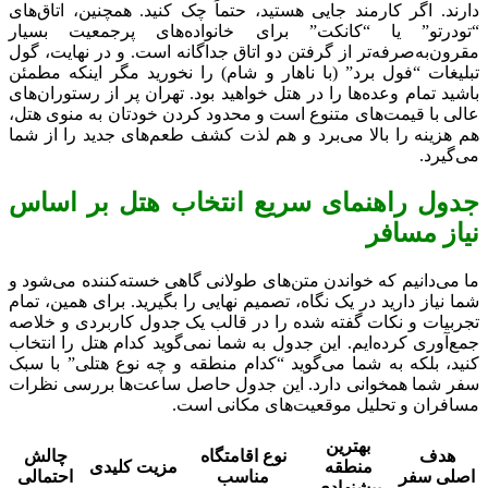
دارند. اگر کارمند جایی هستید، حتماً چک کنید. همچنین، اتاق‌های
“تودرتو” یا “کانکت” برای خانواده‌های پرجمعیت بسیار
مقرون‌به‌صرفه‌تر از گرفتن دو اتاق جداگانه است. و در نهایت، گول
تبلیغات “فول برد” (با ناهار و شام) را نخورید مگر اینکه مطمئن
باشید تمام وعده‌ها را در هتل خواهید بود. تهران پر از رستوران‌های
عالی با قیمت‌های متنوع است و محدود کردن خودتان به منوی هتل،
هم هزینه را بالا می‌برد و هم لذت کشف طعم‌های جدید را از شما
می‌گیرد.
جدول راهنمای سریع انتخاب هتل بر اساس
نیاز مسافر
ما می‌دانیم که خواندن متن‌های طولانی گاهی خسته‌کننده می‌شود و
شما نیاز دارید در یک نگاه، تصمیم نهایی را بگیرید. برای همین، تمام
تجربیات و نکات گفته شده را در قالب یک جدول کاربردی و خلاصه
جمع‌آوری کرده‌ایم. این جدول به شما نمی‌گوید کدام هتل را انتخاب
کنید، بلکه به شما می‌گوید “کدام منطقه و چه نوع هتلی” با سبک
سفر شما همخوانی دارد. این جدول حاصل ساعت‌ها بررسی نظرات
مسافران و تحلیل موقعیت‌های مکانی است.
بهترین
هدف
نوع اقامتگاه
چالش
منطقه
مزیت کلیدی
اصلی سفر
مناسب
احتمالی
پیشنهادی