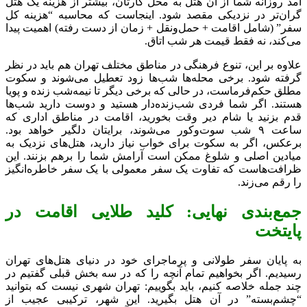
آمد روزانه شما از آن هتل به محل کارتان، بیشتر از هزینه یک هتل
گران‌تر در نزدیکی مقصد شود. اینجاست که محاسبه “هزینه کل
سفر” (شامل اقامت + حمل‌ونقل + زمان از دست رفته) اهمیت پیدا
می‌کند، نه فقط قیمت هر شب اتاق.
علاوه بر این، تنوع فرهنگی در مناطق مختلف تهران هم باید در نظر
گرفته شود. برخی محله‌ها شب‌ها زود تعطیل می‌شوند و سکوت
مطلق حکم‌فرماست، در حالی که برخی دیگر تا نیمه‌شب زنده و پویا
هستند. اگر شما فردی شب‌زنده‌دار هستید و دوست دارید شب‌ها
قدم بزنید یا شام دیر وقت بخورید، اقامت در مناطق اداری که
ساعت ۹ شب سوت‌وکور می‌شوند، برایتان دلگیر خواهد بود.
برعکس، اگر به سکوت برای خواب نیاز دارید، هتل‌های نزدیک به
میادین اصلی و شلوغ ممکن است آرامش شما را برهم بزنند. این
ظرافت‌هاست که تفاوت یک سفر معمولی با یک سفر خاطره‌انگیز
را رقم می‌زند.
جمع‌بندی نهایی: کلید طلایی اقامت در
پایتخت
به پایان سفر طولانی و پرماجرای خود در دنیای هتل‌های تهران
رسیدیم. اگر بخواهیم تمام آنچه را که در سه بخش قبلی گفتیم در
چند جمله خلاصه کنیم، باید بگوییم: تهران شهری نیست که بتوانید
“چشم‌بسته” در آن هتل بگیرید. این شهر، ترکیبی عجیب از