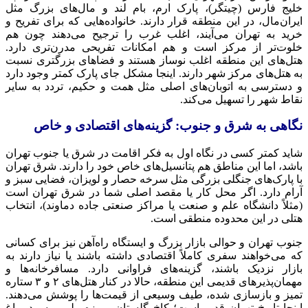
خلیج فارس (چیتگر)، پارک ارم، بام لند و مال‌های بزرگ مثل
ایران‌مال، در این منطقه قرار دارند. خانواده‌هایی که برای تفریح و
خرید به تهران می‌آیند، اغلب غرب را ترجیح می‌دهند چون هم
خلوت‌تر از مرکز است و هم امکانات تفریحی مدرن‌تری دارد.
هتل‌های این منطقه اغلب نوساز هستند و فضاهای بزرگتری نسبت
به هتل‌های مرکز شهر دارند. اینجا مشکل جای پارک کمتر وجود دارد
و دسترسی به اتوبان‌های اصلی مثل همت و حکیم، تردد به سایر
نقاط شهر را تسهیل می‌کند.
نگاهی به شرق و جنوب: گزینه‌های اقتصادی و خاص
شاید کمتر کسی در نگاه اول به فکر اقامت در شرق یا جنوب تهران
باشد، اما این مناطق هم پتانسیل‌های خاص خود را دارند. شرق تهران
با پارک‌های جنگلی بزرگی مثل سرخه حصار و لویزان، فضایی سبز و
آرام دارد. اگر محل کار یا مقصد اصلی شما در شرق تهران است
(مثلاً دانشگاه علم و صنعت یا مراکز صنعتی جاده دماوند)، انتخاب
هتلی در این محدوده منطقی است.
جنوب تهران و حوالی بازار بزرگ و ایستگاه راه‌آهن نیز برای کسانی
که می‌خواهند سفری کاملاً اقتصادی داشته باشند یا نیاز دارند به
بازار نزدیک باشند، گزینه‌های فراوانی دارد. مسافرخانه‌ها و
مهمان‌پذیرهای قدیمی این منطقه، حالا در کنار هتل‌های ۲ و ۳ ستاره
تمیز و بازسازی شده، طیف وسیعی از قیمت‌ها را پوشش می‌دهند.
اینجا تاریخ تهران قدیم است؛ کاخ گلستان، موزه ملی و سردر باغ