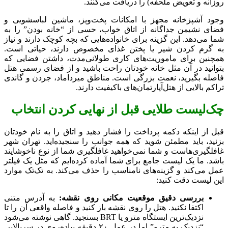
روزانه و تعویض ملحفه) را دریافت می‌کنند.
وجود آشپزخانه مجهز با امکانات پخت‌وپز، ماشین لباسشویی و
فضای نشیمن جداگانه از اتاق خواب، حسی از “خانه بودن” را به
شما می‌دهد. این گزینه برای خانواده‌هایی که بچه کوچک دارند و نیاز
به گرم کردن شیر یا پختن غذای مخصوص دارند، حیاتی است.
همچنین برای ماموریت‌های کاری طولانی‌مدت، داشتن فضایی که
بتوانید در آن مثل خانه خودتان راحت باشید و از فضای رسمی هتل
فاصله بگیرید، نعمت بزرگی است. مناطق میرداماد، جردن و گاندی
تراکم بالایی از هتل‌آپارتمان‌های باکیفیت دارند.
چک‌لیست طلایی قبل از نهایی کردن انتخاب
قبل از اینکه دکمه پرداخت را فشار دهید و اتاق را به نام خودتان
بزنید، باید مطمئن شوید که همه جوانب را سنجیده‌اید. تهران شهر
غافلگیری‌هاست و شما نمی‌خواهید غافلگیری شما از نوع ناخوشایند
باشد. ما یک لیست جامع برای شما آماده کرده‌ایم که مثل یک فیلتر
عمل می‌کند و گزینه‌های نامناسب را حذف می‌کند. به تک‌تک موارد
این لیست دقت کنید:
بررسی دقیق موقعیت مکانی روی نقشه:
به آدرس متنی
اکتفا نکنید. هتل را روی نقشه باز کنید و فاصله واقعی آن را تا
نزدیک‌ترین ایستگاه مترو یا BRT بسنجید. گاهی نوشته می‌شود
“نزدیک به مترو” اما در عمل ۲۰ دقیقه پیاده‌روی در سربالایی