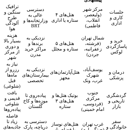
ترافیک
مرکز شهر
دسترسی
جلسات
سنگین و
(ولیعصر،
هتل‌های ۴
عالی به
کاری و
طرح
انقلاب،
ستاره یا اداری
وزارتخانه‌ها و
اداری
آلودگی
فاطمی)
BRT
هوا
هزینه
شمال تهران
نزدیکی به
خرید و
بسیار بالا
(فرشته،
هتل‌های ۵
برندها و
پاساژگردی
و دوری
زعفرانیه،
ستاره و مجلل
مراکز خرید
لوکس
از مرکز
جردن)
مدرن
شهر
نیاز به
یوسف‌آباد،
نزدیکی به
رزرو از
درمان و
هتل‌آپارتمان‌های
شهرک
بیمارستان‌های
ماه‌ها
پزشکی
مجهز
غرب، ونک
تخصصی
قبل
(شلوغی)
جنوب
بافت
گردشگری
بوتیک هتل‌ها و
پیاده‌روی تا
مرکزی
قدیمی و
تاریخی و
هتل‌های ۳
موزه‌ها و کاخ
(فردوسی،
شلوغی
بازار
ستاره
گلستان
امام خمینی)
پیاده‌روها
فاصله
سفر
دسترسی به
زیاد تا
غرب تهران
هتل‌های نوساز
خانوادگی و
دریاچه، پارک
جاذبه‌های
(چیتگر، ارم)
با فضای باز