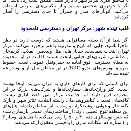
تا مناطق اداری مرکز شهر یا بازار سنتی ممکن است زیاد باشد، اما
اگر با خودروی شخصی نیستید و از تاکسی‌های اینترنتی استفاده
می‌کنید، اتوبان‌های صدر و چمران تا حدی دسترسی را آسان
کرده‌اند.
قلب تپنده شهر: مرکز تهران و دسترسی نامحدود
اگر شما از آن دسته مسافرانی هستید که دوست دارید در بطن
ماجرا باشید، جایی که تاریخ و مدرنیته با هم برخورد می‌کنند، مرکز
تهران انتخاب شماست. خیابان‌هایی مثل ولیعصر، انقلاب، کریم‌خان
و طالقانی، شریان‌های حیاتی پایتخت هستند. اقامت در این محدوده
به معنای دسترسی فوق‌العاده به حمل‌ونقل عمومی است. خطوط
مترو و اتوبوس‌های تندرو (BRT) در این مناطق مثل تار و پود در هم
تنیده شده‌اند.
برای کسانی که برای کارهای اداری به تهران می‌آیند، اینجا بهشت
است. اکثر وزارتخانه‌ها، سفارتخانه‌ها و شرکت‌های بزرگ در این
محدوده قرار دارند. اما جذابیت مرکز شهر فقط اداری نیست.
کافه‌های قدیمی، کتابفروشی‌های راسته انقلاب، تئاتر شهر و پارک
لاله، حال و هوایی روشنفکرانه و زنده به این مناطق داده‌اند. هتل‌های
این منطقه تنوع عجیبی دارند؛ از ساختمان‌های قدیمی بازسازی شده
که حس نوستالژی دهه ۴۰ و ۵۰ را زنده می‌کنند تا هتل‌های نوساز ۳
و ۴ ستاره که امکانات مدرن را با قیمتی معقول ارائه می‌دهند.