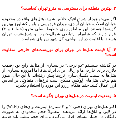
۳. بهترین منطقه برای دسترسی به مترو تهران کجاست؟
اگر می‌خواهید از شر ترافیک خلاص شوید، هتل‌های واقع در محدوده
خیابان انقلاب، خیابان آزادی، میدان فردوسی و بلوار کشاورز بهترین
گزینه‌ها هستند. این مناطق روی خطوط اصلی مترو (خط ۱ و ۴)
قرار دارند که شاه‌راه ارتباطی شمال-جنوب و شرق-غرب تهران
هستند. با اقامت در این نواحی، کل شهر زیر پای شماست.
۴. آیا قیمت هتل‌ها در تهران برای توریست‌های خارجی متفاوت
است؟
در گذشته سیستم “دو نرخی” در بسیاری از هتل‌ها رایج بود (قیمت
دلاری برای خارجی‌ها و ریالی برای ایرانی‌ها). اما امروزه بسیاری از
هتل‌ها به سمت یکسان‌سازی نرخ‌ها پیش رفته‌اند. با این حال، هنوز
هم برخی هتل‌های لوکس ممکن است نرخ‌های متفاوتی بر اساس
ارز اعمال کنند. حتماً هنگام رزرو این مورد را استعلام بگیرید.
۵. وضعیت اینترنت در هتل‌های تهران چگونه است؟
اکثر هتل‌های تهران (حتی ۲ و ۳ ستاره) اینترنت وای‌فای (Wi-Fi) را
در لابی و اتاق‌ها ارائه می‌دهند. معمولاً حجم محدودی به صورت
رایگان در اختیار مسافر قرار می‌گیرد و برای حجم بیشتر باید هزینه