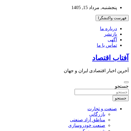
به
پنجشنبه, مرداد 15, 1405
محتوا
بروید
فهرست واکنشگرا
درباره ما
بازنشر
آگهی
تماس با ما
آفتاب اقتصاد
آخرین اخبار اقتصادی ایران و جهان
جستجو
جستجو
صنعت و تجارت
بازرگانی
مناطق آزاد صنعتی
صنعت خودروسازی
شهر و مسکن