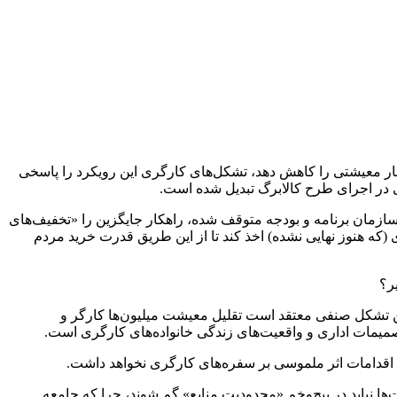
شار معیشتی را کاهش دهد، تشکل‌های کارگری این رویکرد را پاسخی
 در اجرای طرح کالابرگ تبدیل شده است.
 سازمان برنامه و بودجه متوقف شده، راهکار جایگزین را «تخفیف‌های
فی کرده است. طبق اعلام وی، دولت توانسته است در بخش لبنیات تخفیفی 10درصدی و در بخش روغن تخفیفی 3درصدی (که هنوز نهایی نشده) اخذ کند تا از این طریق قدرت خرید مردم
ر؟
این تشکل صنفی معتقد است تقلیل معیشت میلیون‌ها کارگر و
صمیمات اداری و واقعیت‌های زندگی خانواده‌های کارگری است.
ن اقدامات اثر ملموسی بر سفره‌های کارگری نخواهد داشت.
ا نباید در پیچ‌وخم «محدودیت منابع» گم شوند، چرا که جامعه