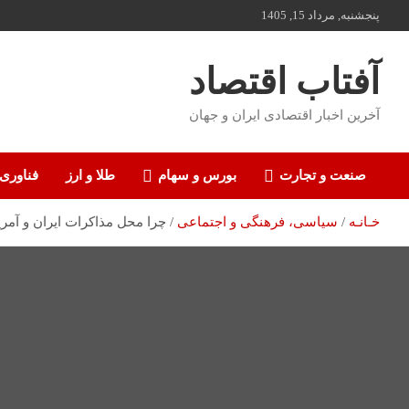
ه
پنجشنبه, مرداد 15, 1405
حتوا
روید
آفتاب اقتصاد
آخرین اخبار اقتصادی ایران و جهان
صنعت و تجارت
بورس و سهام
طلا و ارز
فناوری
خـانـه
سیاسی، فرهنگی و اجتماعی
چرا محل مذاکرات ایران و آمریک