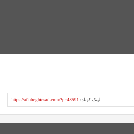
لینک کوتاه:
https://aftabeghtesad.com/?p=48591