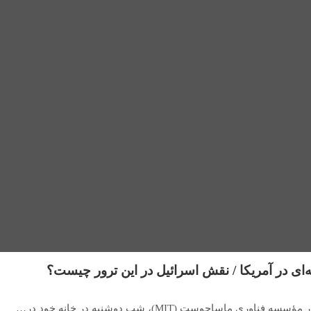
ای در آمریکا / نقش اسرائیل در این ترور چیست؟
ی ماساچوست (MIT)، شب دوشنبه در خانه خود در…