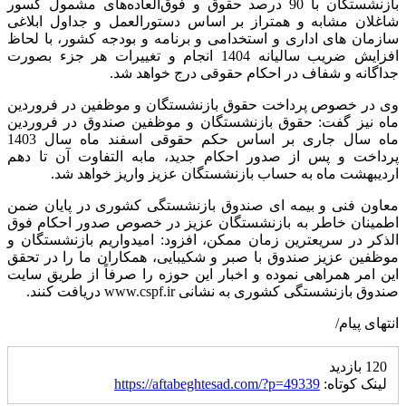
بازنشستگان با 90 درصد حقوق و فوق‌العاده‌های مشمول کسور
شاغلان مشابه و همتراز بر اساس دستورالعمل و جداول ابلاغی
سازمان های اداری و استخدامی و برنامه و بودجه کشور، با لحاظ
افزایش ضریب سالیانه 1404 انجام و تغییرات هر جزء بصورت
جداگانه و شفاف در احکام حقوقی درج خواهد شد.
وی در خصوص پرداخت حقوق بازنشستگان و موظفین در فروردین
ماه نیز گفت: حقوق بازنشستگان و موظفین صندوق در فروردین
ماه سال جاری بر اساس حکم حقوقی اسفند ماه سال 1403
پرداخت و پس از صدور احکام جدید، مابه التفاوت آن تا دهم
اردیبهشت ماه به حساب بازنشستگان عزیز واریز خواهد شد.
معاون فنی و بیمه ای صندوق بازنشستگی کشوری در پایان ضمن
اطمینان خاطر به بازنشستگان عزیز در خصوص صدور احکام فوق
الذکر در سریعترین زمان ممکن، افزود: امیدواریم بازنشستگان و
موظفین عزیز صندوق با صبر و شکیبایی، همکاران ما را در تحقق
این امر همراهی نموده و اخبار این حوزه را صرفاً از طریق سایت
صندوق بازنشستگی کشوری به نشانی www.cspf.ir دریافت کنند.
انتهای پیام/
120 بازدید
لینک کوتاه:
https://aftabeghtesad.com/?p=49339