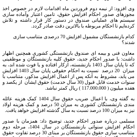
وی افزود: از نیمه دوم فروردین ماه اقدامات لازم در خصوص اخذ
مجوزهای صدور احکام افزایش حقوق، تامین اعتبار وآماده سازی
سیستم های عملیاتی صندوق در دستور کار قرار داشته و تلاش
کرده‌ایم تا احکام مربوطه با بالاترین دقت صادر گردد.
کدام بازنشستگان مشمول افزایش 70 درصدی متناسب سازی
شدند؟
معاون فنی و بیمه ای صندوق بازنشستگی کشوری همچنین اظهار
داشت: با صدور احکام جدید، حقوق کلیه بازنشستگان و موظفینی
که تا پایان سال 1403 بازنشسته، ازکار افتاده و یا فوت شده اند، به
میزان 20 درصد نسبت به احکام حقوقی پایان سال 1403 افزایش
می یابد، مشروط به آنکه پس از اعمال افزایش مذکور، متناسب با
سنوات خدمت قابل قبول (30 سال خدمت) حقوق ایشان از یکصد و
هفده میلیون ( 117.000.000 ) ریال کمتر نباشد.
به گفته وی، با اعمال ضریب حقوق سال 1404 کمک هزینه عائله
مندی بازنشستگان کشوری به میزان 50 درصد و کمک هزینه اولاد
نیز به میزان 100 درصد نسبت به سال گذشته افزایش خواهد یافت.
مسلمی درباره صدور احکام جدید، توضیح داد: همزمان با صدور
احکام افزایش سنواتی بازنشستگان در سال 1404، مرحله دوم
متناسب سازی حقوق بازنشستگان بر مبنای 30 درصد تفاوت حقوق