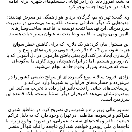
می‌شد، امروز باید آن را در توانایی سیستم‌های شهری برای ادامه
حیات در بحران‌ها جست‌وجو کرد.
وی گفت: تهران، بم، گرگان، یزد و اهواز همگی در معرض تهدیدند؛
تهدیدهایی که دیگر تصادفی نیستند، بلکه پیامد بی‌نظمی در مدیریت
سرزمین‌اند. این تهدیدها نتیجه توسعه بی‌قاعده، ساخت‌وسازهای
ناایمن و بی‌توجهی به اقلیم و طبیعت به عنوان بستر حیات هستند.
این مسئول بیان کرد: هر یک دلاری که برای کاهش خطر سوانح
هزینه شود، بین ۴ تا ۷ دلار صرفه‌جویی در هزینه‌های پاسخ و
بازسازی ایجاد می‌کند. این یعنی یافتن هارمونی در دل آشوبی که با
آن روبه‌رو هستیم، اما در ایران همچنان روند کاری ما به‌گونه‌ای
است که هزینه‌ها پس از وقوع حادثه انجام می‌شود.
نژادی افزود: سالانه تنوع گسترده‌ای از سوانح طبیعی کشور را در
می‌نوردد و خسارت‌های فراوانی به شهرها وارد می‌کند و
زیرساخت‌های حیاتی را تحت تأثیر قرار داده یا تخریب می‌کند. این
موضوع نشان می‌دهد که بحران دیگر استثنا نیست، بلکه قاعده این
سرزمین است.
مشاور عالی وزیر راه و شهرسازی تصریح کرد: در مناطق شهری
متراکم و فرسوده، مناطقی در تهران وجود دارد که به دلیل تراکم
جمعیت، فقر و بافت‌های سست عمرانی، در صورت وقوع زلزله با
فاجعه‌ای ملی روبه‌رو خواهیم شد. این فاجعه را نباید تنها از منظر
ویرانی زیرساخت‌ها و سازه‌ها دید، بلکه باید از منظر اجتماعی و