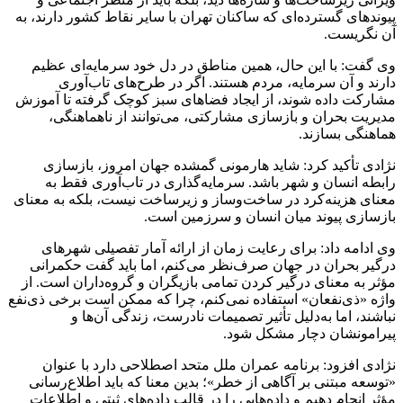
پیوندهای گسترده‌ای که ساکنان تهران با سایر نقاط کشور دارند، به
آن نگریست.
وی گفت: با این حال، همین مناطق در دل خود سرمایه‌ای عظیم
دارند و آن سرمایه، مردم هستند. اگر در طرح‌های تاب‌آوری
مشارکت داده شوند، از ایجاد فضاهای سبز کوچک گرفته تا آموزش
مدیریت بحران و بازسازی مشارکتی، می‌توانند از ناهماهنگی،
هماهنگی بسازند.
نژادی تأکید کرد: شاید هارمونی گمشده جهان امروز، بازسازی
رابطه انسان و شهر باشد. سرمایه‌گذاری در تاب‌آوری فقط به
معنای هزینه‌کرد در ساخت‌وساز و زیرساخت نیست، بلکه به معنای
بازسازی پیوند میان انسان و سرزمین است.
وی ادامه داد: برای رعایت زمان از ارائه آمار تفصیلی شهرهای
درگیر بحران در جهان صرف‌نظر می‌کنم، اما باید گفت حکمرانی
مؤثر به معنای درگیر کردن تمامی بازیگران و گروه‌داران است. از
واژه «ذی‌نفعان» استفاده نمی‌کنم، چرا که ممکن است برخی ذی‌نفع
نباشند، اما به‌دلیل تأثیر تصمیمات نادرست، زندگی آن‌ها و
پیرامونشان دچار مشکل شود.
نژادی افزود: برنامه عمران ملل متحد اصطلاحی دارد با عنوان
«توسعه مبتنی بر آگاهی از خطر»؛ بدین معنا که باید اطلاع‌رسانی
مؤثر انجام دهیم و داده‌هایی را در قالب داده‌های ثبتی و اطلاعات