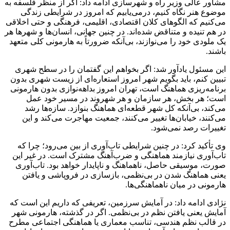
مشاور عالی وزیر راه و شهرسازی ادامه داد: اگر از منظر فلسفه به
موضوع هنر نگاه کنیم، درمی‌یابیم که امروز در شرایطی زندگی
می‌کنیم که الگوهای کلان اقتصادی، اقلیمی، فرهنگی و حتی اخلاقی
در هم تنیده و متناقض شده‌اند. در چنین جهانی، انسان‌ها و شهرها هر
یک ملودی خود را می‌نوازند، بی‌آنکه ضرورتاً به هارمونی کلی متعهد
باشند.
این مسئول یادآور شد: اگر بخواهم این گفتمان را در سطح شهری
تبیین کنم، باید بگویم شهر امروز استعاره‌ای از زیست شهری بدون
برنامه‌ریزی هماهنگ است، تهران امروز بداهه‌نوازی بدون هارمونی
است؛ هر بخش، هر سازمان و هر شهروند در مسیر خود عمل
می‌کند، بی‌آنکه کل شهر قطعه‌ای هماهنگ بنوازد. سازه‌ها رشد
می‌کنند، خیابان‌ها تغییر می‌کنند، جمعیت مهاجرت می‌کند و این
تغییرات رصد نمی‌شود.
وی تأکید کرد: در چنین شرایطی تاب‌آوری از بین می‌رود؛ چرا که
تاب‌آوری نیازمند هماهنگی و ضرب‌آهنگ مشترک است. در غیر این
صورت، موسیقی حاصل، ناهماهنگ و ناپایدار خواهد بود. تاب‌آوری
یعنی هماهنگ شدن در بی‌نظمی، بازسازی در فروپاشی و یافتن
هارمونی در میان ناهماهنگی‌ها.
نژادی ادامه داد: در آمایش سرزمین، تعریفی که داریم این است که
آمایش یعنی یافتن نظم در بی‌نظمی. اگر در گذشته، هارمونی شهر
در قالب نظم هندسی، تناسب معماری یا هماهنگی اجتماعی مطرح