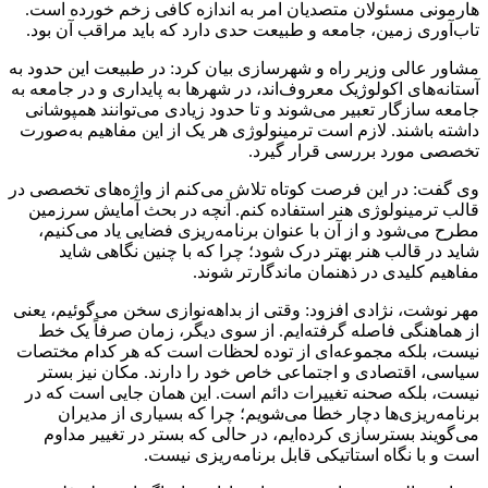
هارمونی مسئولان متصدیان امر به اندازه کافی زخم خورده است.
تاب‌آوری زمین، جامعه و طبیعت حدی دارد که باید مراقب آن بود.
مشاور عالی وزیر راه و شهرسازی بیان کرد: در طبیعت این حدود به
آستانه‌های اکولوژیک معروف‌اند، در شهرها به پایداری و در جامعه به
جامعه سازگار تعبیر می‌شوند و تا حدود زیادی می‌توانند همپوشانی
داشته باشند. لازم است ترمینولوژی هر یک از این مفاهیم به‌صورت
تخصصی مورد بررسی قرار گیرد.
وی گفت: در این فرصت کوتاه تلاش می‌کنم از واژه‌های تخصصی در
قالب ترمینولوژی هنر استفاده کنم. آنچه در بحث آمایش سرزمین
مطرح می‌شود و از آن با عنوان برنامه‌ریزی فضایی یاد می‌کنیم،
شاید در قالب هنر بهتر درک شود؛ چرا که با چنین نگاهی شاید
مفاهیم کلیدی در ذهنمان ماندگارتر شوند.
مهر نوشت، نژادی افزود: وقتی از بداهه‌نوازی سخن می‌گوئیم، یعنی
از هماهنگی فاصله گرفته‌ایم. از سوی دیگر، زمان صرفاً یک خط
نیست، بلکه مجموعه‌ای از توده لحظات است که هر کدام مختصات
سیاسی، اقتصادی و اجتماعی خاص خود را دارند. مکان نیز بستر
نیست، بلکه صحنه تغییرات دائم است. این همان جایی است که در
برنامه‌ریزی‌ها دچار خطا می‌شویم؛ چرا که بسیاری از مدیران
می‌گویند بسترسازی کرده‌ایم، در حالی که بستر در تغییر مداوم
است و با نگاه استاتیکی قابل برنامه‌ریزی نیست.