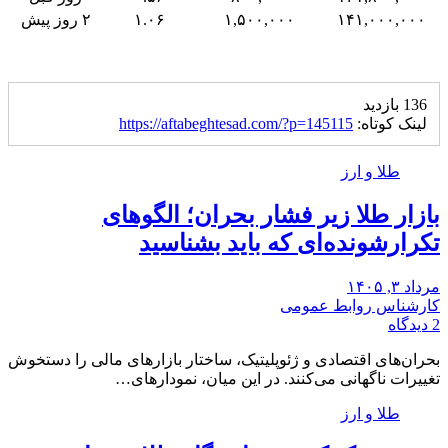
۱۴۱,۰۰۰,۰۰۰
۱,۵۰۰,۰۰۰
۱.۰۶
۲ روز پیش
136 بازدید
لینک کوتاه:
https://aftabeghtesad.com/?p=145115
طلا و ارز
بازار طلا زیر فشار بحران؛ الگوهای
تکرارشونده‌ای که باید بشناسید
مرداد ۳, ۱۴۰۵
کارشناس روابط عمومی
2 دیدگاه
بحران‌های اقتصادی و ژئوپلیتیک، ساختار بازارهای مالی را دستخوش
تغییرات ناگهانی می‌کنند. در این میان، نمودارهای…
طلا و ارز