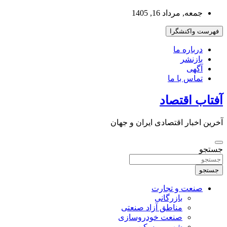
به
جمعه, مرداد 16, 1405
محتوا
بروید
فهرست واکنشگرا
درباره ما
بازنشر
آگهی
تماس با ما
آفتاب اقتصاد
آخرین اخبار اقتصادی ایران و جهان
جستجو
جستجو
صنعت و تجارت
بازرگانی
مناطق آزاد صنعتی
صنعت خودروسازی
شهر و مسکن