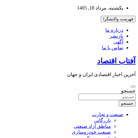
به
یکشنبه, مرداد 18, 1405
محتوا
بروید
فهرست واکنشگرا
درباره ما
بازنشر
آگهی
تماس با ما
آفتاب اقتصاد
آخرین اخبار اقتصادی ایران و جهان
جستجو
جستجو
صنعت و تجارت
بازرگانی
مناطق آزاد صنعتی
صنعت خودروسازی
شهر و مسکن