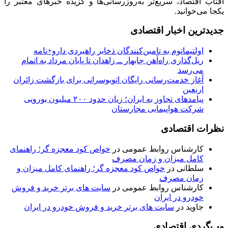
آفتاب اقتصاد، سریع‌تر به‌روزرسانی‌ها و گزیده خبرهای معتبر را
یکجا می‌خوانید.
جدیدترین اخبار اقتصادی
اولتیماتوم به تامین‌کنندگان ذخایر راهبردی دارو+نامه
ریل‌گذاری راه‌آهن چابهار ــ زاهدان تا پایان مرداد به اتمام
می‌رسد
آغاز خدمت‌رسانی رایگان اتوبوسرانی برای بازگشت زائران
اربعین
پیامدهای تجاوز به ایران؛ زیان حدود ۲۰۰ میلیون یورویی
شرکت هواپیمایی مجارستان
نظرات اقتصادی
کارشناس روابط عمومی
در
خواص کود معجزه گر؛ راهنمای
کامل میزان و زمان مصرف
سلطانی
در
خواص کود معجزه گر؛ راهنمای کامل میزان و
زمان مصرف
کارشناس روابط عمومی
در
سایت های برتر خرید و فروش
خودرو در ایران
جاوید
در
سایت های برتر خرید و فروش خودرو در ایران
وب‌گردی اقتصادی