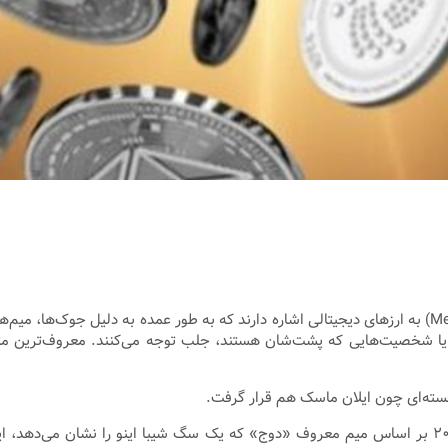
به گزارش اقتصاد آنلاین به نقل از فرهیختگان، میم‌کوین‌ها (Meme Coins) به ارزهای دیجیتالی اشاره دارند که 
سته‌ای چون ایلان ماسک هم قرار گرفت.
میم‌کوین‌ها از اواسط دهه ۲۰۱۰ به وجود آمدند. دوج‌کوین در سال ۲۰۱۳ بر اساس میم معروف «دوج» که یک س