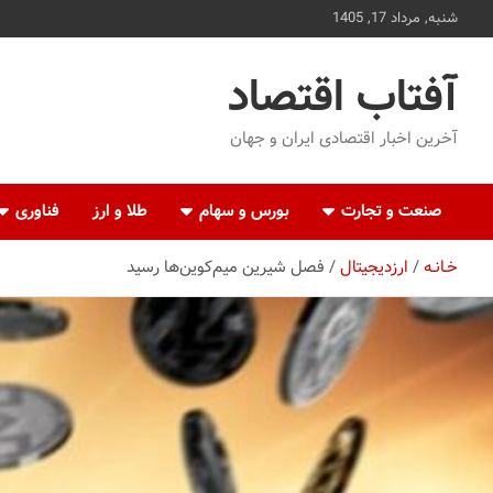
ه
شنبه, مرداد 17, 1405
حتوا
روید
آفتاب اقتصاد
آخرین اخبار اقتصادی ایران و جهان
صنعت و تجارت
بورس و سهام
طلا و ارز
فناوری
خـانـه
ارزدیجیتال
فصل شیرین میم‌کوین‌ها رسید