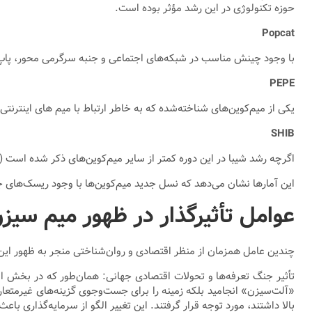
حوزه تکنولوژی در این رشد مؤثر بوده است.
Popcat
با وجود چینش مناسب در شبکه‌های اجتماعی و جنبه سرگرمی محور، پاپ کت توانسته رشد ۸۰۰ درصدی را تجربه کند و به جذب سر
PEPE
یکی از میم‌کوین‌های شناخته‌شده که به خاطر ارتباط با میم های اینترنتی محبوب شد و بازار خوبی را هم از 
SHIB
اگرچه رشد شیبا در این دوره کمتر از سایر میم‌کوین‌های ذکر شده است (۴۵۰ درصد)، اما ارزش بازار بالای آن (حدود 13 میلیارد دلار) و جامعه کاربری بزرگش نشانه‌های موفقیت پایدار در بلندمدت به حساب می‌آید.
این آمارها نشان می‌دهد که نسل جدید میم‌کوین‌ها با وجود ریسک‌های جدی
عوامل تأثیرگذار در ظهور میم سیز
چندین عامل همزمان از منظر اقتصادی و روان‌شناختی منجر به ظهور این
تأثیر جنگ تعرفه‌ها و تحولات اقتصادی جهانی: همان‌طور که در بخش او
«آلت‌سیزن» انجامید بلکه زمینه را برای جست‌وجوی گزینه‌های غیرمتعار
بالا داشتند، مورد توجه قرار گرفتند. این تغییر الگو از سرمایه‌گذاری 