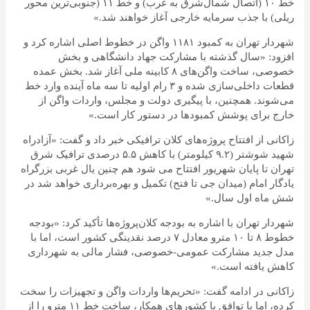
خط ۱۰ (اتصال شمال‌شرق به غرب) و خط ۱۱ (جنوبی‌ترین محور
ریلی) با جذب سرمایه خارجی آغاز خواهند شد.»
شهردار تهران به کمبود ۱۱۸۱ واگن در خطوط اصلی اشاره کرد و
افزود: «سال گذشته با مشارکت جهاد دانشگاهی و بخش
خصوصی، ساخت واگن‌های ۸ کابینه ملی آغاز شد. بخش عمده
قطعات داخلی‌سازی شده و ۳ رام اولیه تا سه ماه آینده وارد خط
می‌شوند. همچنین، با پیگیری دولت و مجلس، واردات واگن از
خارج برای پوشش کمبودها در دستور کار است.»
زاکانی از افتتاح پروژه‌های کلان ترافیکی خبر داد و گفت: «آزادراه
شهید شوشتر (۹.۲ کیلومتر) با کاهش ۵.۵ درصدی ترافیک شرق
تهران تا پایان شهریور افتتاح می شود هم چنین یال غربی بزرگراه
یادگار امام (میدان جی تا فتح) تکمیل و بهره‌برداری خواهد شد در
شش ماه اول سال.»
شهردار تهران با اشاره به بودجه کلان‌پروژه‌ها تأکید کرد: «بودجه
خطوط ۸ تا ۱۰ مترو معادل ۷ درصد نقدینگی کشور است، اما با
مدل جدید مشارکت عمومی-خصوصی، فشار مالی به شهرداری
کاهش یافته است.»
زاکانی در ادامه گفت: «تحریم‌ها واردات واگن و تجهیزات را سخت
کرده، اما با توافق با کشورهای همکار، ساخت خط ۱۱ مترو را از