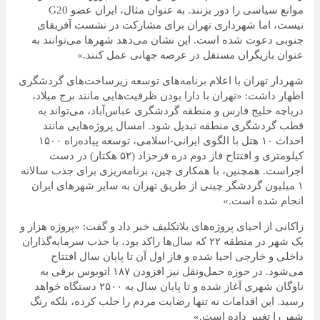
موانع سیاسی را دور بزنند. به عنوان مثال، ایران عضو G20
نیست، اما شهرداری تهران برای مشارکت در نشست آفریقای
جنوبی دعوت شده است. این نشان می‌دهد شهرها می‌توانند به
عنوان بازیگران مستقل در عرصه جهانی عمل کنند.»
شهردار تهران با اعلام برنامه‌های توسعه زیرساخت‌های گردشگری
اظهار داشت: «تهران با دارا بودن ظرفیت‌هایی مانند برج میلاد،
دریاچه خلیج فارس و منطقه گردشگری عباس‌آباد، می‌تواند به
قطب گردشگری منطقه تبدیل شود. امسال پروژه‌هایی مانند
احداث ۱۰ هتل با الگوی ایرانی-اسلامی، توسعه پیاده‌راه ۱۵۰۰
کیلومتری و افتتاح فاز دوم دره فرحزاد (۵۲ هکتار) در دست
اجراست. همچنین، با همکاری چین، برنامه‌ریزی برای جذب سالانه
۱ میلیون گردشگر چینی از طریق تهران به سایر شهرهای ایران
انجام شده است.»
زاکانی از احیای پروژه‌های بلاتکلیف خبر داد و گفت: «پروژه هزار و
یک شهر در منطقه ۲۲ که سال‌ها راکد بود، با جذب سرمایه‌گذاران
داخلی و خارجی احیا شده و فاز اول آن تا پایان سال افتتاح
می‌شود. در حوزه حمل‌ونقل نیز افزودن ۱۸۷ اتوبوس برقی به
ناوگان شهری آغاز شده و تا پایان سال به ۲۵۰۰ دستگاه خواهد
رسید. این اقدامات نه تنها رضایت مردم را جلب کرده، بلکه رنگ
شهر را تغییر داده است.»