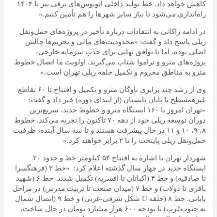
کاهش خواهد داد. خط تولید داخلی اتوبوس‌های برقی نیز تا ۱۴۰۴
راه‌اندازی می‌شود تا نیاز سایر شهرها را هم تأمین کنیم.»
در ادامه زاکانی به انتقادات درباره تأخیر در پروژه‌های حمل‌ونقل
ریلی پاسخ داد و گفت: «محدودیت‌های مالی و تحریم‌ها چالش
اصلی بوده، اما با توافق نهایی برای جذب سرمایه خارجی،
پروژه‌های مترو و تراموا شتاب می‌گیرند. اولویت ما اتصال خطوط
مترو به مناطق محروم و تکمیل حلقه ریلی تهران است.»
وی از رشد چند برابری ناوگان مترو و تکمیل و افتتاح تا ۶۰ تقاطع
غیرهمسطح تا پایان تابستان (از ابتدای دوره) خبر داد و گفت:
«تهران امروز با ۱۶۰ ایستگاه مترو و خطوط جدید، سریع‌ترین
دوران توسعه ریلی خود از دهه ۷۰ تاکنون را تجربه می‌کند. خطوط
۸، ۹، ۱۰ و ۱۱ در حال پیشرفت هستند و تا سه سال آینده، ظرفیت
حمل‌ونقل ریلی پایتخت را تا ۲ برابر خواهند کرد.»
شهردار تهران با اشاره به افتتاح ۵۴ کیلومتر خط و حدود ۲۰
ایستگاه جدید در چهار سال گذشته اعلام کرد: «خط ۲ (فرهنگسرا
تا صادقیه) و خط ۴ (اکباتان تا افسریه) تکمیل شدند. خط ۶ (شهید
باقری تا دولاب) و خط ۷ (میدان صنعت تا تربیت مدرس) در مراحل
پایانی. خط ۸ (حلقه U شکل شرقی-غربی) و خط ۹ (اتصال شمال
به جنوب‌غرب) با بودجه ۶۰۰ هزار میلیارد تومان در حال ساخت.