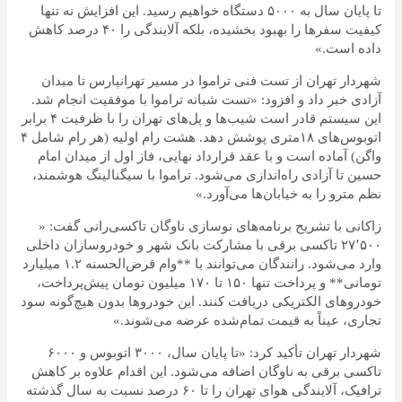
تا پایان سال به ۵۰۰۰ دستگاه خواهیم رسید. این افزایش نه تنها
کیفیت سفرها را بهبود بخشیده، بلکه آلایندگی را ۴۰ درصد کاهش
داده است.»
شهردار تهران از تست فنی تراموا در مسیر تهرانپارس تا میدان
آزادی خبر داد و افزود: «تست شبانه تراموا با موفقیت انجام شد.
این سیستم قادر است شیب‌ها و پل‌های تهران را با ظرفیت ۴ برابر
اتوبوس‌های ۱۸متری پوشش دهد. هشت رام اولیه (هر رام شامل ۴
واگن) آماده است و با عقد قرارداد نهایی، فاز اول از میدان امام
حسین تا آزادی راه‌اندازی می‌شود. تراموا با سیگنالینگ هوشمند،
نظم مترو را به خیابان‌ها می‌آورد.»
زاکانی با تشریح برنامه‌های نوسازی ناوگان تاکسی‌رانی گفت: «
۲۷٬۵۰۰ تاکسی برقی با مشارکت بانک شهر و خودروسازان داخلی
وارد می‌شود. رانندگان می‌توانند با **وام قرض‌الحسنه ۱.۲ میلیارد
تومانی** و پرداخت تنها ۱۵۰ تا ۱۷۰ میلیون تومان پیش‌پرداخت،
خودروهای الکتریکی دریافت کنند. این خودروها بدون هیچ‌گونه سود
تجاری، عیناً به قیمت تمام‌شده عرضه می‌شوند.»
شهردار تهران تأکید کرد: «تا پایان سال، ۳۰۰۰ اتوبوس و ۶۰۰۰
تاکسی برقی به ناوگان اضافه می‌شود. این اقدام علاوه بر کاهش
ترافیک، آلایندگی هوای تهران را تا ۶۰ درصد نسبت به سال گذشته