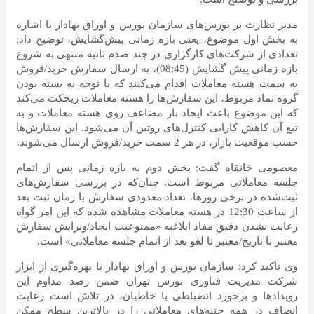
مدیر نظارت بر بورس‌های سازمان بورس و اوراق بهادار با اشاره
به بخش اول موضوع، یعنی بازه زمانی پیش‌گشایش، توضیح داد:
تعدادی از شرکت‌های کارگزاری در چند صدم ثانیه منتهی به شروع
بازه زمانی پیش گشایش (08:45)، به ارسال سفارش خرید/فروش
به سمت هسته معاملات اقدام می‌کنند که با توجه به بسته بودن
گروه نماد مربوط، این سفارش‌ها را هسته معاملات ریجکت می‌کند
که این موضوع باعث ایجاد بار مضاعف روی هسته معاملات و به
تبع آن کاهش کارایی کنترل‌های روتین آن می‌شود. این سفارش‌ها
حسب موقعیت بازار، در هر 2 سمت خرید/فروش ارسال می‌شوند.
معصومی خانقاه گفت: بخش دوم به بازه زمانی پس از اتمام
جلسه معاملاتی مربوط است. چنان‌که در بررسی سفارش‌های
ثبت‌شده در برخی روزها، تعداد معدودی سفارش با زمان ثبت بعد
از ساعت 12:30 در هسته معاملات مشاهده شده که این امر گواه
رعایت نشدن دقیق مفاد ابلاغیه «ممنوعیت ایجاد/ویرایش سفارش
معتبر تا تاریخ/معتبر تا لغو بعد از اتمام جلسه معاملاتی» است.
وی تاکید کرد: سازمان بورس و اوراق بهادار با بهره‌گیری از ابزار
شرکت مدیریت فناوری بورس تهران ضمن رصد مداوم این
رویدادها و برخورد انضباطی با خاطیان، در تلاش است رعایت
انصاف در همه جنبه‌های معاملاتی را در بالاترین سطح ممکن