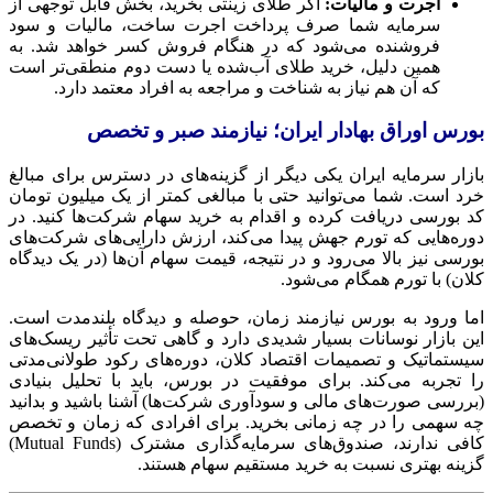
اجرت و مالیات:
اگر طلای زینتی بخرید، بخش قابل توجهی از
سرمایه شما صرف پرداخت اجرت ساخت، مالیات و سود
فروشنده می‌شود که در هنگام فروش کسر خواهد شد. به
همین دلیل، خرید طلای آب‌شده یا دست دوم منطقی‌تر است
که آن هم نیاز به شناخت و مراجعه به افراد معتمد دارد.
بورس اوراق بهادار ایران؛ نیازمند صبر و تخصص
بازار سرمایه ایران یکی دیگر از گزینه‌های در دسترس برای مبالغ
خرد است. شما می‌توانید حتی با مبالغی کمتر از یک میلیون تومان
کد بورسی دریافت کرده و اقدام به خرید سهام شرکت‌ها کنید. در
دوره‌هایی که تورم جهش پیدا می‌کند، ارزش دارایی‌های شرکت‌های
بورسی نیز بالا می‌رود و در نتیجه، قیمت سهام آن‌ها (در یک دیدگاه
کلان) با تورم همگام می‌شود.
اما ورود به بورس نیازمند زمان، حوصله و دیدگاه بلندمدت است.
این بازار نوسانات بسیار شدیدی دارد و گاهی تحت تأثیر ریسک‌های
سیستماتیک و تصمیمات اقتصاد کلان، دوره‌های رکود طولانی‌مدتی
را تجربه می‌کند. برای موفقیت در بورس، باید با تحلیل بنیادی
(بررسی صورت‌های مالی و سودآوری شرکت‌ها) آشنا باشید و بدانید
چه سهمی را در چه زمانی بخرید. برای افرادی که زمان و تخصص
کافی ندارند، صندوق‌های سرمایه‌گذاری مشترک (Mutual Funds)
گزینه بهتری نسبت به خرید مستقیم سهام هستند.