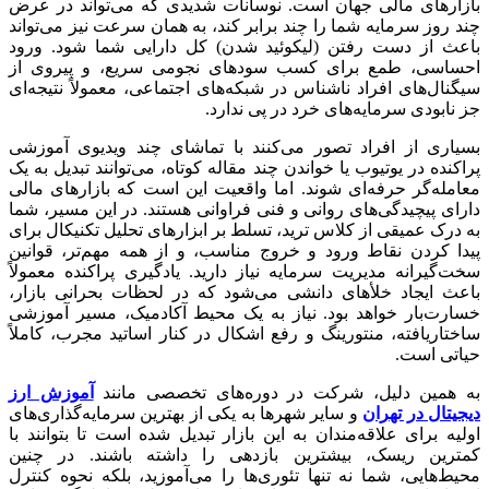
بازارهای مالی جهان است. نوسانات شدیدی که می‌تواند در عرض
چند روز سرمایه شما را چند برابر کند، به همان سرعت نیز می‌تواند
باعث از دست رفتن (لیکوئید شدن) کل دارایی شما شود. ورود
احساسی، طمع برای کسب سودهای نجومی سریع، و پیروی از
سیگنال‌های افراد ناشناس در شبکه‌های اجتماعی، معمولاً نتیجه‌ای
جز نابودی سرمایه‌های خرد در پی ندارد.
بسیاری از افراد تصور می‌کنند با تماشای چند ویدیوی آموزشی
پراکنده در یوتیوب یا خواندن چند مقاله کوتاه، می‌توانند تبدیل به یک
معامله‌گر حرفه‌ای شوند. اما واقعیت این است که بازارهای مالی
دارای پیچیدگی‌های روانی و فنی فراوانی هستند. در این مسیر، شما
به درک عمیقی از کلاس ترید، تسلط بر ابزارهای تحلیل تکنیکال برای
پیدا کردن نقاط ورود و خروج مناسب، و از همه مهم‌تر، قوانین
سخت‌گیرانه مدیریت سرمایه نیاز دارید. یادگیری پراکنده معمولاً
باعث ایجاد خلأهای دانشی می‌شود که در لحظات بحرانی بازار،
خسارت‌بار خواهد بود. نیاز به یک محیط آکادمیک، مسیر آموزشی
ساختاریافته، منتورینگ و رفع اشکال در کنار اساتید مجرب، کاملاً
حیاتی است.
به همین دلیل، شرکت در دوره‌های تخصصی مانند
آموزش ارز
دیجیتال در تهران
و سایر شهرها به یکی از بهترین سرمایه‌گذاری‌های
اولیه برای علاقه‌مندان به این بازار تبدیل شده است تا بتوانند با
کمترین ریسک، بیشترین بازدهی را داشته باشند. در چنین
محیط‌هایی، شما نه تنها تئوری‌ها را می‌آموزید، بلکه نحوه کنترل