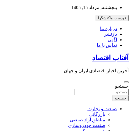
به
پنجشنبه, مرداد 15, 1405
محتوا
بروید
فهرست واکنشگرا
درباره ما
بازنشر
آگهی
تماس با ما
آفتاب اقتصاد
آخرین اخبار اقتصادی ایران و جهان
جستجو
جستجو
صنعت و تجارت
بازرگانی
مناطق آزاد صنعتی
صنعت خودروسازی
شهر و مسکن