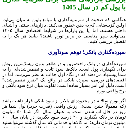
با پول کم در سال 1405
هنگامی که صحبت از سرمایه‌گذاری با مبالغ پایین به میان می‌آید،
اولین گزینه‌هایی که به ذهن خطور می‌کنند، بازارهای سنتی و آشنای
داخلی هستند. اما آیا این بازارها در شرایط اقتصادی سال ۱۴۰۵
می‌توانند سپر مناسبی در برابر تورم باشند؟ بیایید هر یک را به
تفصیل بررسی کنیم.
سپرده‌گذاری بانکی؛ توهم سودآوری
سپرده‌گذاری در بانک راحت‌ترین و در ظاهر بدون ریسک‌ترین روش
برای نگهداری پول است. بانک‌ها سود ثابت و تضمین‌شده‌ای را به
شما پیشنهاد می‌دهند که در نگاه اول جذاب به نظر می‌رسد. اما در
اقتصادهای تورمی، سپرده بانکی در واقع یک “ضرر تضمین‌شده”
است. دلیل این امر بسیار ساده است: تفاوت میان نرخ سود بانکی و
نرخ واقعی تورم.
اگر تورم سالانه در محدوده‌ای بالاتر از سود بانکی قرار داشته باشد
(که معمولاً چنین است)، ارزش واقعی (قدرت خرید) پول شما هر
روز در حال آب شدن است. به عنوان مثال، اگر شما ۵۰ میلیون
تومان در بانک بگذارید و ۲۰ درصد سود بگیرید، در پایان سال ۶۰
میلیون تومان دارید؛ اما کالاها و خدماتی که سال گذشته می‌توانستید
با ۵۰ میلیون بخرید، اکنون با ۶۰ میلیون تومان قابل خریداری نیستند.