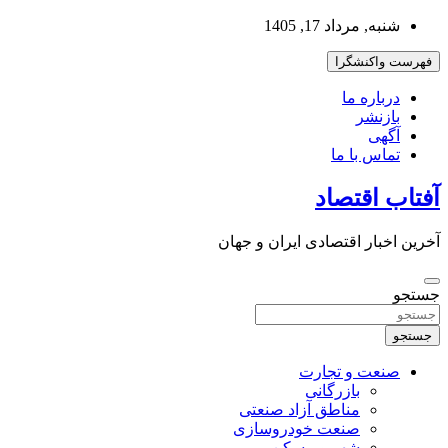
به
شنبه, مرداد 17, 1405
محتوا
بروید
فهرست واکنشگرا
درباره ما
بازنشر
آگهی
تماس با ما
آفتاب اقتصاد
آخرین اخبار اقتصادی ایران و جهان
جستجو
جستجو
صنعت و تجارت
بازرگانی
مناطق آزاد صنعتی
صنعت خودروسازی
شهر و مسکن