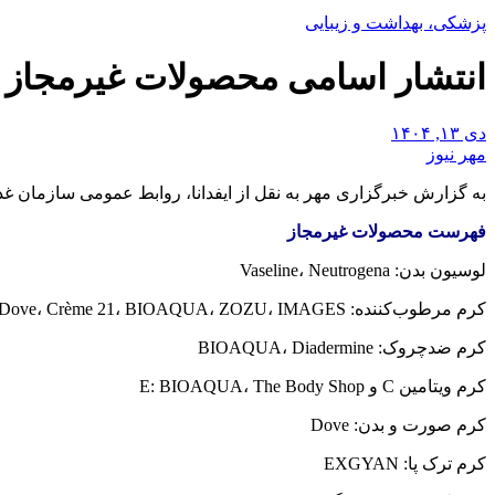
پزشکی، بهداشت و زیبایی
انتشار اسامی محصولات غیرمجاز 
دی ۱۳, ۱۴۰۴
مهر نیوز
به گزارش خبرگزاری مهر به نقل از
ایفدانا
، روابط عمومی سازمان غذا 
فهرست محصولات غیرمجاز
لوسیون
بدن: Vaseline، Neutrogena
کرم مرطوب‌کننده: Dove، Crème 21، BIOAQUA، ZOZU، IMAGES
کرم
ضدچروک
: BIOAQUA، Diadermine
کرم ویتامین C و E: BIOAQUA، The Body Shop
کرم صورت و بدن: Dove
کرم ترک پا: EXGYAN