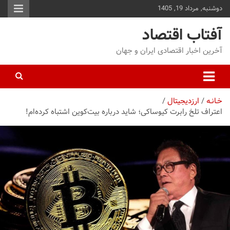
دوشنبه, مرداد 19, 1405
توا
وید
آفتاب اقتصاد
آخرین اخبار اقتصادی ایران و جهان
خـانـه
ارزدیجیتال
اعتراف تلخ رابرت کیوساکی؛ شاید درباره بیت‌کوین اشتباه کرده‌ام!