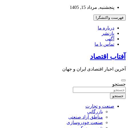
به
پنجشنبه, مرداد 15, 1405
محتوا
بروید
فهرست واکنشگرا
درباره ما
بازنشر
آگهی
تماس با ما
آفتاب اقتصاد
آخرین اخبار اقتصادی ایران و جهان
جستجو
جستجو
صنعت و تجارت
بازرگانی
مناطق آزاد صنعتی
صنعت خودروسازی
شهر و مسکن