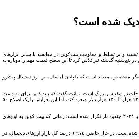
نزدیک شده است؟
ر تشبیه و بر تسلط و مقاومت بیت‌کوین در مقایسه با سایر ابزارهای
هزار و ۲۰۰ دلار فراتر رفت، اما سپس به زیر ۹۷ هزار دلار بازگشت. بیت‌کوین در پنج‌شنبه گذشته نیز تلاش کرد تا این سطح قیمت مهم را دوباره به
ه‌گر متخصص، معتقد است که تا پایان امسال، این ارز دیجیتال پیشرو
اصلاحات در مقیاس بزرگ است. برانت گفت که بیت‌کوین برای به دست
آوردن قیمت انفجاری، باید شیب بیشتری در این نمودار ایجاد کند و در این صورت، ممکن است تا ماه آگوست یا سپتامبر، به محدوده بین ۱۲۵ هزار تا ۱۵۰ هزار دلار صعود کند، اما این افزایش با یک اصلاح ۵۰
پایگاه خبری اینوستینگ گزارش کرد، نموداری که برانت به اشتراک گذاشته است، نشان می‌دهد که این الگو در گذشته در سال‌های ۲۰۱۷ و ۲۰۲۱ چندین بار تکرار شده است؛ زمانی که بیت کوین به اوج‌های
مجموع ارزش بازار جهانی ارزهای دیجیتال در حال حاضر، ۳.۰۱ تریلیون دلار برآورد می‌شود که این رقم نسبت به روز قبل، ۰.۶۶ درصد کمتر شده است. در حال حاضر، ۶۳.۷۵ درصد کل بازار ارزهای دیجیتال، در