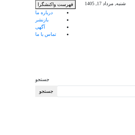
ب
شنبه, مرداد 17, 1405
فهرست واکنشگرا
م
درباره ما
ب
بازنشر
آگهی
تماس با ما
جستجو
جستجو