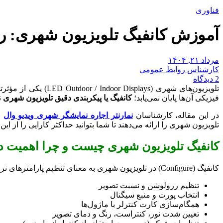
فناوری
آموزش کانفیگ تلویزیون شهری: را
مرداد ۲۱, ۱۴۰۴
کارشناس روابط عمومی
2 دیدگاه
تلویزیون‌های شهری 
فیزیکی آن‌ها پایان نمی‌یابد؛
کانفیگ یا پیکربندی دقیق تلویزیون شهری
ن
در این مقاله، کارشناسان
نمارنتر اجاره نمایشگر شهری ویدیو وال
ب
تلویزیون شهری را ارائه می‌دهند تا شما بتوانید حداکثر کارایی را از این
کانفیگ تلویزیون شهری چیست و چرا اهمیت د
کانفیگ (Configure) در تلویزیون شهری به معنای تنظیم پارامترهای نرم‌افزاری و سخت‌افزاری نمایشگر برای نمایش درست تصاویر، ویدئوها و داده‌هاست. این فرآیند شامل موارد زیر است:
تنظیم رزولوشن و نسبت تصویر
انتخاب پورت و منبع سیگنال
همگام‌سازی کارت کنترلر با ماژول‌ها
تعیین شدت نور، کنتراست، رنگ و دمای تصویر