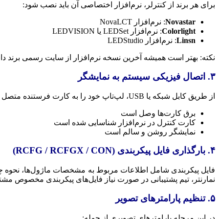
برای هر برند از کنترلر، نرم‌افزار اختصاصی آن باید نصب شود:
Novastar
: نرم‌افزار NovaLCT
Colorlight
: نرم‌افزار LEDSet یا LEDVISION
Linsn
: نرم‌افزار LEDStudio
نکته: بهتر است همیشه آخرین نسخه نرم‌افزار از سایت رسمی برند دان
۳. اتصال فیزیکی سیستم به نمایشگر
از طریق کابل شبکه یا USB، لپ‌تاپ خود را به کارت فرستنده متصل کنید. اطمینان حاصل کنید که:
برق کارت‌ها وصل است
کارت کنترل در نرم‌افزار شناسایی شده است
نمایشگر روشن و سالم است
۴. بارگذاری فایل پیکربندی (RCFG / RCFGX / CON)
فایل پیکربندی شامل اطلاعات مربوط به مشخصات ماژول‌ها، نحوه چین
نمارنتر، تیم پشتیبانی در صورت نیاز فایل‌های پیکربندی مخصوص مشتری
۵. تنظیم پارامترهای تصویر
در این مرحله پارامترهای تصویری از جمله: