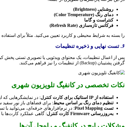
روشنایی (Brightness)
دمای رنگ (Color Temperature)
کنتراست و گاما
فرکانس تازه‌سازی (Refresh Rate)
را بسته به شرایط محیطی و کاربرد تعیین می‌کنید. مثلاً برای استفاده در فضای بیرونی در روز، روشنایی باید بال
۶. تست نهایی و ذخیره تنظیمات
پس از اعمال تنظیمات، یک محتوای ویدئویی یا تصویری تستی پخش کرد
گرفتن پشتیبان (Backup) از تنظیمات را نیز فراهم می‌کنند.
نکات تخصصی در کانفیگ تلویزیون شهری
استفاده از IP استاتیک برای کارت کنترل
: در نمایشگرهایی که از شبکه برای کنتر
تنظیم دمای رنگ بر اساس محیط
: برای فضاهای باز نور سفید سرد (Cool White) مناسب
تست Pixel Mapping
: در نرم‌افزارهای حرفه‌ای، می‌توانید با تست Pixel Mapping از درست بودن نقشه چینش ماژول‌ها مطمئ
به‌روزرسانی Firmware کارت کنترل
: گاهی عملکرد کارت‌ها با آ
مشکلات رایج در کانفیگ و راه‌حل آن‌ها