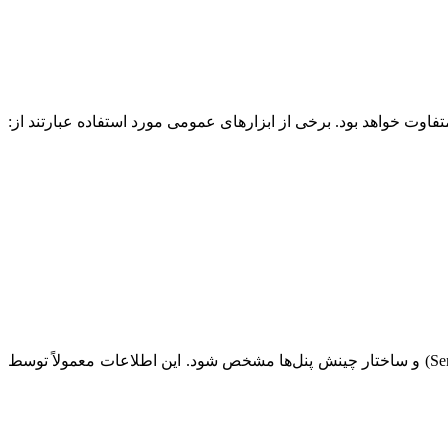
قبل از هرگونه تنظیم، باید مشخصات دقیق ماژول‌های LED مورد استفاده، نوع کارت‌های گیرنده (Receiving Cards) و فرستنده (Sending Card) و ساختار چینش پنل‌ها مشخص شود. این اطلاعات معمولاً توسط