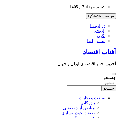
به
شنبه, مرداد 17, 1405
محتوا
بروید
فهرست واکنشگرا
درباره ما
بازنشر
آگهی
تماس با ما
آفتاب اقتصاد
آخرین اخبار اقتصادی ایران و جهان
جستجو
جستجو
صنعت و تجارت
بازرگانی
مناطق آزاد صنعتی
صنعت خودروسازی
شهر و مسکن