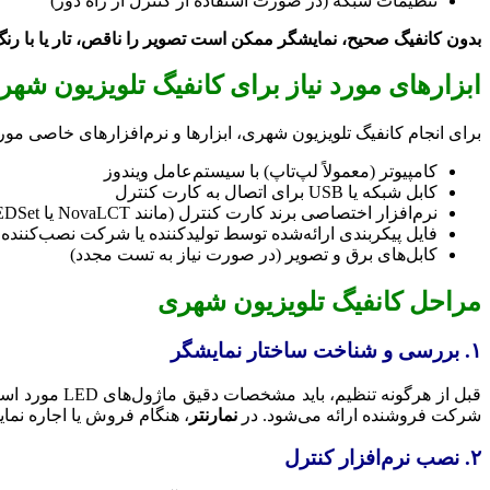
تنظیمات شبکه (در صورت استفاده از کنترل از راه دور)
بدون کانفیگ صحیح، نمایشگر ممکن است تصویر را ناقص، تار یا با رن
ابزارهای مورد نیاز برای کانفیگ تلویزیون شهر
برای انجام کانفیگ تلویزیون شهری، ابزارها و نرم‌افزارهای خاصی مورد نیاز است که بسته به برند کنترلر (Novastar، Colorlight، Linsn و…
کامپیوتر (معمولاً لپ‌تاپ) با سیستم‌عامل ویندوز
کابل شبکه یا USB برای اتصال به کارت کنترل
نرم‌افزار اختصاصی برند کارت کنترل (مانند NovaLCT یا LEDSet)
فایل پیکربندی ارائه‌شده توسط تولیدکننده یا شرکت نصب‌کننده
کابل‌های برق و تصویر (در صورت نیاز به تست مجدد)
مراحل کانفیگ تلویزیون شهری
۱. بررسی و شناخت ساختار نمایشگر
شرکت فروشنده ارائه می‌شود. در
نمارنتر
، هنگام فروش یا اجاره نما
۲. نصب نرم‌افزار کنترل