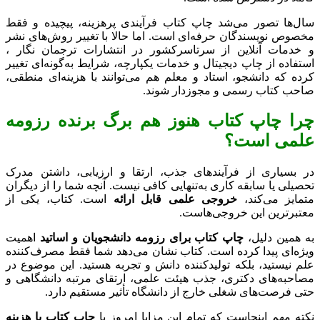
سال‌ها تصور می‌شد چاپ کتاب فرآیندی پرهزینه، پیچیده و فقط
مخصوص نویسندگان حرفه‌ای است. اما حالا با تغییر روش‌های نشر
و خدمات آنلاین از سرتاسرکشور در انتشارات ترجمان نگار ،
استفاده از چاپ دیجیتال و خدمات یکپارچه، شرایط به‌گونه‌ای تغییر
کرده که دانشجو، استاد و معلم هم می‌توانند با هزینه‌ای منطقی،
صاحب کتاب رسمی و مجوزدار شوند.
چرا چاپ کتاب هنوز هم برگ برنده رزومه
علمی است؟
در بسیاری از فرآیندهای جذب، ارتقا و ارزیابی، داشتن مدرک
تحصیلی یا سابقه کاری به‌تنهایی کافی نیست. آنچه شما را از دیگران
متمایز می‌کند،
خروجی علمی قابل ارائه
است. کتاب، یکی از
معتبرترین این خروجی‌هاست.
به همین دلیل،
چاپ کتاب برای رزومه دانشجویان و اساتید
اهمیت
ویژه‌ای پیدا کرده است. کتاب نشان می‌دهد شما فقط مصرف‌کننده
علم نیستید، بلکه تولیدکننده دانش و تجربه هستید. این موضوع در
مصاحبه‌های دکتری، جذب هیئت علمی، ارتقای مرتبه دانشگاهی و
حتی فرصت‌های شغلی خارج از دانشگاه تأثیر مستقیم دارد.
نکته مهم اینجاست که تمام این مزایا امروز با
چاپ کتاب با هزینه