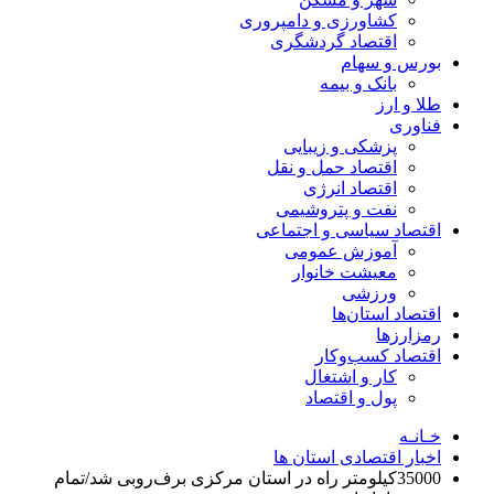
کشاورزی و دامپروری
اقتصاد گردشگری
بورس و سهام
بانک و بیمه
طلا و ارز
فناوری
پزشکی و زیبایی
اقتصاد حمل و نقل
اقتصاد انرژی
نفت و پتروشیمی
اقتصاد سیاسی و اجتماعی
آموزش عمومی
معیشت خانوار
ورزشی
اقتصاد استان‌ها
رمزارزها
اقتصاد کسب‌و‌کار
کار و اشتغال
پول و اقتصاد
خـانـه
اخبار اقتصادی استان ها
35000کیلومتر راه در استان مرکزی برف‌روبی شد/تمام