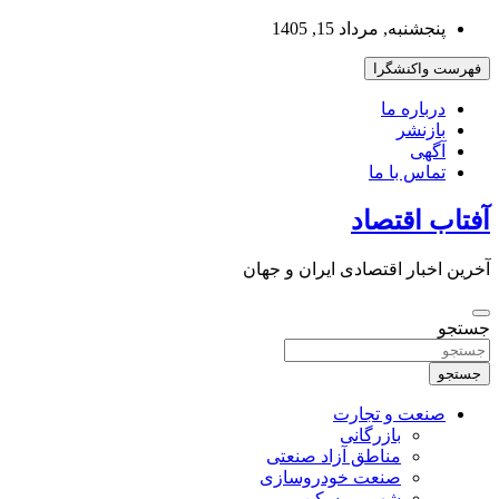
به
پنجشنبه, مرداد 15, 1405
محتوا
بروید
فهرست واکنشگرا
درباره ما
بازنشر
آگهی
تماس با ما
آفتاب اقتصاد
آخرین اخبار اقتصادی ایران و جهان
جستجو
جستجو
صنعت و تجارت
بازرگانی
مناطق آزاد صنعتی
صنعت خودروسازی
شهر و مسکن