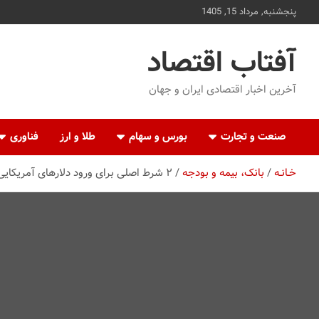
ه
پنجشنبه, مرداد 15, 1405
حتوا
روید
آفتاب اقتصاد
آخرین اخبار اقتصادی ایران و جهان
صنعت و تجارت
بورس و سهام
طلا و ارز
فناوری
خـانـه
بانک، بیمه و بودجه
۲ شرط اصلی برای ورود دلارهای آمریکایی‌ به ایران اعلام شد