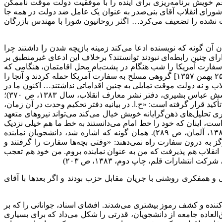
عم خویش برنامه‌ریزی برای آینده را با موفقیت دولت موقت ناممکن
شورای انقلاب آقای بنی‌صدر به عنوان یک عامل ضد دولت در همه جا
 نشده را تضعیف می‌کرد… اگثر روحانیون شورا با مهندس بازرگان
ن آن گونه که نویسنده ادعا می‌کند زمینه بازیچه شدن را داشتند چرا
ی چنین رابطه‌ای نبودند توانستند؟ برخلاف این ادعای غیرمنطبق بر
یت‌الله خامنه‌ای در مکه بودیم که خبر تصرف سفارت آمریکا را شب هنگام در پشت‌بام محل اقامتمان، هنگامی که
آماده خواب می‌شدیم از رادیو شنیدیم؛ تعجب کردیم، زیرا انتظار چنین حادثه‌ای را نداشتیم، سیاستمان هم این نبود… یکبار هم که [در تاریخ ۲۵ بهمن ۱۳۵۷] گروهی مسلح به سفارت آمریکا حمله کردند و آنجا را
اب و نه دولت موقت تمایلی به چنین اقداماتی نداشتند… اکنون ما در
مقابل یک عمل انجام شده‌ای قرار گرفته بودیم» (انقلاب و پیروزی، کارنامه و خاطرات سال‌های ۱۳۵۷ و ۱۳۵۸ هاشمی‌رفسنجانی، به کوشش عباس بشیری، دفتر نشر معارف انقلاب، سال ۱۳۸۳، ص ۳۷۰)؛
ید قرار گرفته است: «ح.ا. در بیانیه دفتر تحکیم وحدت در آن زمان،
تحلیل‌های ذهن‌گرایانه خویش خیال می‌کند می‌تواند نیروهای متعهد
ن است، اینان که خود را خط امام می‌دانستند به خط ما هم خیلی نزدیک
بودند.» (درس تجربه، خاطرات ابوالحسن بنی‌صدر (اولین رئیس‌جمهور ایران)، به کوشش حمید احمدی، انتشارات انقلاب اسلامی، آبان ۱۳۸۰، آلمان، ص ۲۸۹). همان گونه که اشاره شد، دانشجویان نماینده
 به درون سفارت راه نمی‌دهند: «وقتی بچه‌ها سفارت را گرفتند و
رای انقلاب هم پذیرفت که من به عنوان نماینده بروم. من خود هم تعجب
تشارات قلم، چاپ دوم، ۱۳۸۳، ص ۲۰۳)
ی و همفکری روشنی با جریان مقابل حزب بودند و اگر بعدها با آقای
 کننده و کشف رموز بیشتری می‌شدند. افشای اسناد، جوانانی را که بر
عاده جامعه از دانشجویان، قدرتی را شکل می‌داد که برای بسیاری