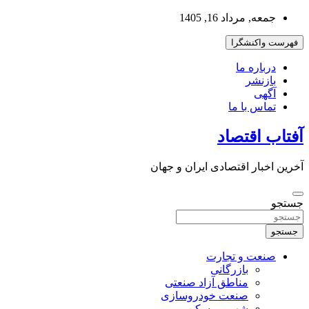
به
جمعه, مرداد 16, 1405
محتوا
بروید
فهرست واکنشگرا
درباره ما
بازنشر
آگهی
تماس با ما
آفتاب اقتصاد
آخرین اخبار اقتصادی ایران و جهان
جستجو
جستجو
صنعت و تجارت
بازرگانی
مناطق آزاد صنعتی
صنعت خودروسازی
شهر و مسکن