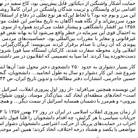
حمایت آشکار واشنگتن از دیکتاتور قابل پیش‌بینی بود، کاخ سفید در نها
اقدامی برای وابستگان و تربیت شدگان واشنگتن در ایران کاملاً روشن
مورد سرزنش‌اند و از نگاه همه آگاهان به تاریخ معاصر این غفلت 
۱۳۵۸ نیز اقشار دانشگاهی و پیشتاز غفلت می‌کردند همواره از
به احتمال قوی این سرمایه در خطر واقع می‌شود آیا به بهانه نقض قوان
غیرقانونی و مغایر با مقررات بین‌المللی بود، حساسیت‌های مردمی
پیوندی که آن زمان با صدام برقرار کردند می‌نویسد: گروگان‌گیرا
انقلابی وارد محوطه سفارت شدند، کارکنان ایستگاه سیا فوراً شروع
دست‌نخورده پیدا کردند. اما سیا به تصمیمی که انقلابیون در سر داشتند
کار بسیار دشواری به حدود ۲۵۰ دانشجوی د
شروع شد. این کار دشوار دو سال به طول انجامید… دانشجویان، گنجی ا
حسین جاجرمی، انتشارات دفتر مطالعات و تدوین تاریخ ایران، ص ۴۴)
این نویسنده همچنین می‌افزاید: «از روز اول پیروزی انقلاب، اسرائ
بیرونی» و هم‌مرز با دشمنان همسایه اسرائیل از سمت دیگر… و همچنی
جریانات سیاسی با هر گرایش- چه اقدام دانشجویان را قلباً قبول داش
احزاب در حمایت‌های پررنگ از حرکت اعتراضی دانشجویان دشوار اس
مواضعی با یکصد و هشتاد درجه اختلاف، اتخاذ کردند؛ همین امر موجب