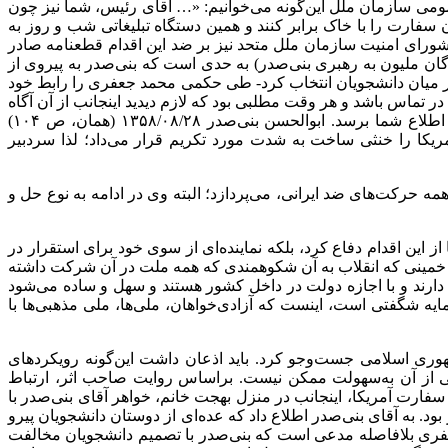
عمومی سازمان ملل این‌گونه می‌خوانیم: «… آقای رئیس، شما نیز چون
ن سفارت را با خاک برابر کنند و همین دستگاه تبلیغاتی شب و روز به
ورای امنیت سازمان ملل متحد نیز بر ضد این اقدام قطعنامه صادر
 سوی روزنامه انقلاب اسلامی (ارگان ملیون به رهبری بنی‌صدر) به حدی است که بنی‌صدر به پیروی از
ر میان دانشجویان انتخاب کرد- طی حکمی محمد جعفری را رابط خود
 تماس باشد و هر وقت مطلبی بود که لازم دیدید اینجانب از آن آگاه
گردم با ایشان در میان بگذارید؛ البته ترتیبی داده شود که ایشان تلفنی در دسترس داشته باشند که هر وقت کاری بود وسیله ایشان به اطلاع شما برسد. ابوالحسن بنی‌صدر ۲۸/‏۰۸/‏۱۳۵۸‬ (همان، ص ۱۰۴)
آمریکا را خنثی ساخت به شدت مورد تکریم قرار می‌داد؛ لذا سردبیر
ه حرکت‌های ضد ایرانی، می‌پردازد؛ البته وی در ادامه به نوع حل و
این اقدام دفاع کرد، بلکه نماینده‌ای از سوی خود برای استقرار در
ای خمینی که انقلاب به آن شکوهمندی که همه ملت در آن شرکت داشته
ق‌های بین‌المللی، مصونیت سیاسی دارند و با اجازه دولت در داخل کشور هستند و سهل و ساده می‌شود
مایه شگفتی است، اینست که آزادی‌خواهان، ملی‌ها، ملی مذهبی‌ها با
وری اسلامی جست‌وجو کرد. باید اذعان داشت این‌گونه رویکردهای
ی از آن به‌سهولت ممکن نیست. براساس روایت صاحب اثر، ارتباط
ارت آمریکا، اینجانب در منزل بهجت خانم، خواهر آقای بنی‌صدر با
بود. به آقای بنی‌صدر اطلاع داد که عده‌ای از دوستان دانشجویان پیرو
ت آمریکا را به اشغال خود درآورند و در مورد این عمل نظر آقای بنی‌صدر را جویا شد…» (همان، ص ۷۸) البته جعفری بلافاصله مدعی است که بنی‌صدر با تصمیم دانشجویان مخالفت