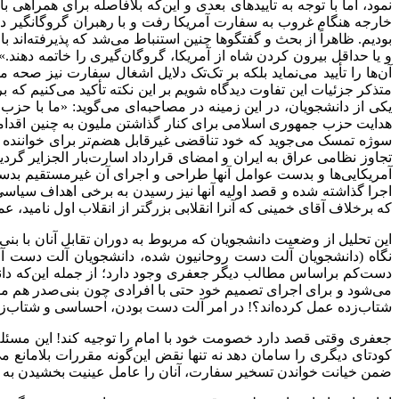
نمود، اما با توجه به تأییدهای بعدی و این‌که بلافاصله برای همرا
خارجه هنگام غروب به سفارت آمریکا رفت و با رهبران گروگانگیر در 
بودیم. ظاهراً از بحث و گفتگوها چنین استنباط می‌شد که پذیرفته‌اند 
آن‌ها را تأیید می‌نماید بلکه بر تک‌تک دلایل اشغال سفارت نیز صحه 
متذکر جزئیات این تفاوت دیدگاه شویم بر این نکته تأکید می‌کنیم که 
هدایت حزب جمهوری اسلامی برای کنار گذاشتن ملیون به چنین اقدامی د
سوژه تمسک می‌جوید که خود تناقضی غیرقابل هضم‌تر برای خواننده
تجاوز نظامی عراق به ایران و امضای قرارداد اسارت‌بار الجزایر گ
آمریکایی‌ها و بدست عوامل آنها طراحی و اجرای آن غیرمستقیم بدست ع
اجرا گذاشته شده و قصد اولیه آنها نیز رسیدن به برخی اهداف سیاسی 
که برخلاف آقای خمینی که آنرا انقلابی بزرگتر از انقلاب اول نامید،
این تحلیل از وضعیت دانشجویان که مربوط به دوران تقابل آنان با بنی
نگاه (دانشجویان آلت دست روحانیون شده، دانشجویان آلت دست آمریک
دست‌کم براساس مطالب دیگر جعفری وجود دارد؛ از جمله این‌که دانشج
می‌شود و برای اجرای تصمیم خود حتی با افرادی چون بنی‌صدر هم مشور
شتاب‌زده عمل کرده‌اند؟! در امر آلت دست بودن، احساسی و شتاب‌زد
جعفری وقتی قصد دارد خصومت خود با امام را توجیه کند! این مسئله 
ضمن خیانت خواندن تسخیر سفارت، آنان را عامل عینیت بخشیدن به ض