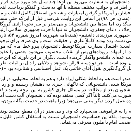
هی با دانشجویان به سفارت می‌رود این ادعا چند سال بعد مورد تردید 
اطراف و جوانب مختلف مسئله با آنها به بحث و گفتگو پرداخت. اینجا
با فشار بر آمریکا و گرفتن امتیازات و شناختن استقلال کامل انقلاب و 
و یا حداقل بیرون کردن شاه از آمریکا، گروگان‌گیری را خاتمه دهند.» (همان، ص ۹۸) بر اس
می‌گذارد، اما بعدها بین دانشجویان و بنی‌صدر بر سر نحوه آزادی گروگا
برخلاف ادعای جعفری، دانشجویان نه تنها با حزب جمهوری اسلامی ارتباطی
ست زده بودند کاملاً عاری از حقیقت است و وی صرفاً برای توجیه اختل
 است: «اشغال سفارت آمریکا توسط دانشجویان پیرو خط امام که موجب
ردید، از امهات رویدادهای پس از انقلاب محسوب می‌شود. بعضی را عقی
ده‌ای دانشجو واگذار گردیده است. دیگران بر این باورند که این حاد
بوده است… هر دو دسته قرائن، شواهد و دلایلی را دال بر اثبات نظریه 
 عمل گروگانگیری بقول آقای خاتمی یک عمل احساسی و شتابزده بود.» (ج
‌صدر است هم به لحاظ شکلی ایراد دارد و هم به لحاظ محتوایی. در این 
ا شده، دانشجویانی که ناگهانی چیزی به ذهنشان رسیده و وارد عمل 
ویان بعد از مطالعه در مسائل جاری کشور به این نتیجه رسیدند که همه
ت می‌کنند. ثالثاً اگر کسی معتقد بوده که دانشجویان آلت دست آمریکا
ه عمل کردن دیگر معنی نمی‌دهد؛ زیرا ماهیت در خدمت بیگانه بودن- 
را به فراموشی می‌سپارد که وی و بنی‌صدر در آن مقطع معتقد بودند د
دیت امام با ملیون معرفی می‌نماید.