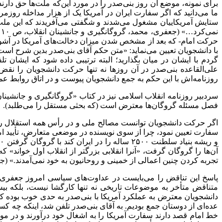
برای نمونه، موضع آن روز بنی‌صدر را در مورد این‌که ملت‌ها حق دار
ما می‌دانید که اگر سفارت ایران در آمریکا یک از هزار مداخله روزمر
ستایش آمریکاییان مشغول می‌شدند و شگفتی می‌آفریدند که این ملت
حرکت امام- که بعد از مشخص شدن میزان دخالت‌های آمریکا در آشوب
با دانشجویان تعیین می‌نماید: «متن حکم آقای بنی‌صدر بدین شرح است
علی‌القاعده بنی‌صدر در آن روزها نه تنها حرکت دانشجویان را نقض 
روزنامه‌اش با این حکم به جمع دانشجویان پیوست و در اتاق روابط 
سردبیر روزنامه انقلاب اسلامی نیز در کتاب «گروگانگیری و جانشینان
فصل مسئله گروگان‌ها معترض است (که بحثی مستقل را می‌طلبد).
اگر حرکت دانشجویان توانست مصالح ملی و در رأس همه استقلال را تأم
سفارت تعیین نمود، چرا از سوی نویسنده در موضعی متعارض، تأیید ام
آن‌ها را گروگان گرفت، «آنرا انقلابی بزرگتر از انقلاب اول خواند»
تجربه کردن چنین اعمالی از خمینی و روحانیون به خود نمی‌آمدند.» (جع
پاسخ این تناقض را می‌بایست در عداوت‌های سیاسی امروز جعفری ب
متناقض متأخر به موضوعات تاریخی نه تنها کارگشا نیست، بلکه ب
دانشجویان معترض به عملکرد آمریکا با بنی‌صدر به حدی خوب بوده ک
عده‌ای از دوستان جمع بودیم. به آقای بنی‌صدر تلفن شد، اینکه چه کسی 