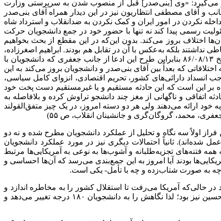
قرار می‌گیرد: «وی [بنی‌صدر] قبل از منصوب شدن به سرپرستی وزارت
نب و آقای مصطفی انتظاریون نیز در این دیدار همراه آقای بنی‌صدر
مداخله نکردن در امور ایران و کمک نکردن به ضدانقلاب و استرداد شاه
اس این روایت، بنی‌صدر قبل از این‌که حتی مسئولیت رسمی پیدا کند نه تنها با حضور خود در جمع دانشجویان حرکت
ن‌ها اختلاف بروز می‌کند. بدون این‌که در این مقطع از بحث بخواهیم
 نداشتند بلکه به‌عکس با آن در تقابل هم بودند. ابراهیم اصغرزاده،
یکی از دانشجویان، در این زمینه در مصاحبه‌ای می‌گوید: «ما با حزب جمهوری مرزبندی داشتیم» (هفته‌نامه شهروند، امروز شماره ۵۴، تاریخ ۱۳/‏۰۸/‏۸۶‬ بنابراین طرح این ادعا از جانب جعفری که دانشجویان با
افاتی که بعداً بین آقای بنی‌صدر و دانشجویان بروز می‌کند به این
 انسداد دارائی‌های کشور، تحریم اقتصادی، انزوای کامل سیاسی،
ده بر این است که این حادثه مستقیم و یا غیرمستقیم دست پخت خود
ثه اتفاقی و ناگهانی از مغز چند دانشجو تراوش کرده و بلافاصله به
خود ارائه می‌دهند ولی هر دو دسته امروز، در یک چیز متفق‌القولند
عفری، محمد، گروگان‌گری و جانشینان انقلاب، ص ۵۵)
فراز اولاً سه نگاه و تحلیل از عملکرد دانشجویان مطرح شده و نه دو
شده‌اند). ثانیاً احتمالات دیگری نیز در مورد عملکرد دانشجویان
 فتنه‌های تجزیه‌طلبانه و آشوب‌ها به نوعی به آمریکایی‌ها مرتبط
یی‌ها بودند آیا امروز به این جمع‌بندی می‌رسد که آن‌ها احساسی و
چه به صورت شتاب‌زده و چه با تأمل- یکی است.
ر حالی‌که آمریکا می‌رفت تا استقلال کشور را به مخاطره اندازد و
کودتای دیگری را سامان دهد نه تنها نقض این‌گونه مقررات بلامانع می‌نمود، بلکه این حساسیت دانشجویان نسبت به استقلال کشور قابل تحسین نیز بود؛ لذا نگاهش را به دانشجویان ۱۸۰ درجه تغییر می‌دهد و