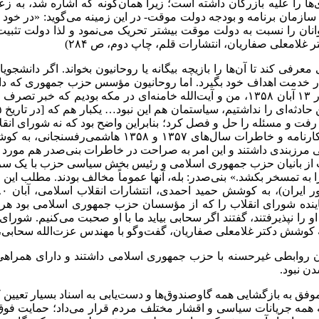
ها را علیه بازرگان داشته است؛ زیرا همان‌گونه که اشاره شد، به ز
ازمان برنامه و بودجه دولت موقت- در این زمینه می‌گوید: «در خود 
نان را نسبت به دولت موقت بیشتر تحریک می‌نمود و لذا دولت تثبیت
لامعلی صفاریان، انتشارات قلم، چاپ دوم، ص ۲۸۴)
ی کند تا آن‌ها را بازیچه بیگانه یا روحانیون بخواند. اگر دانشجویا
 در خدمت اهداف خود بگیرد. اما روحانیون مؤسس حزب جمهوری که دارا
واقعیت، آقای هاشمی به صراحت موضع خویش را اعلام می‌دارد: «در ۱۳ آبان ۱۳۵۸، من و آ
 رفت و مسئله را حل و فصل کرد؛ بنابراین واضح بود که نه شورای انقل
 مرزبندی داشتند و این امر به صراحت در خاطرات بنی‌صدر هم مورد تأک
آیت از بانیان حزب جمهوری اسلامی و رئیس بخش سیاسی حزب با یک سری 
را به تمسخر بکشد.» بنی‌صدر: بله، آنها عموماً مخالف بودند. مطلب ای
اینده شورای انقلاب را که از مؤسسان حزب جمهوری اسلامی بود هرگز
ا او را نپذیرفتند، گفتند اگر سحابی بیاید ما با او صحبت می‌کنیم. شو
کوشش دکتر غلامعلی صفاریان، گفت‌وگو با مهندس عزت‌الله سحابی، شرکت ان
جویان روابطی غیرحسنه با حزب جمهوری اسلامی داشتند و دارای همراه
ن نبود.
موفق به بازگشایی همه گاوصندوق‌ها و دست‌یابی به اسناد بسیار تعیین
مه جریانات سیاسی و اقشار مختلف مردم قرار می‌داد؛ حمایت فوق‌ال