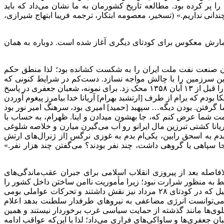
 پر کرده بود. مطالعه تاریخ کشورمان به ما نشان می‌داد که باید
انی نداریم.» (تسخیر، معصومه ابتکار، ترجمه فریبا ابتهاج شیرازی،
 شمارش معکوس برای کودتای دیگری آغاز شده است. دوباره به همان
مختلف، نهضت ملی شدن صنعت نفت ملت ایران را به شکست کشانده بود؛ لذا منطق حکم
د استقلال این سرزمین را با چالش مواجه نسازد. دست‌کم در شرایط کنونی که
خاطرات بسیاری از افراد وابسته به آمریکا که از قضا در کودتای ۱۳۳۲ نیز نقش داشتند منتشر شده است می‌توان تیزبینی جنبش دانشجویان را قبل از ۱۳ آبان ۱۳۵۸ محک زد. برای نمونه، شعبان جعفری در پاسخ
ا بودم که برام از طرف [ارتشبد بهرام] آریانا خدا بیامرز پیغوم آوردن
ا گرفتن. بودن دیگه… سپهبد [حمید] امیری بود، سرهنگ امیر نور بود
خدمت شما عرض کنم که، جا بهشون میدادن و اینا. ظهرام، به حساب با
ریانا کشتی تبرزین مال ایرانو رو آب می‌گیرن میارن و خلاصه شلوغی
 بدم به اسحق رابین، یکی‌ام بدم به غوزی نرگس [از ژنرال‌های ارتش
جا سپاهی یا گروهی داشت، چند نفر بودند؟ می‌گفتن چند هزار نفر.»
فاصله بعد از پیروزی انقلاب اسلامی برای جبران عقب‌ماندگی‌های
فقط به منظور شرارت نبود؛ زیرا مأموریت ناامن ساختن داخل کشور را
گروهک‌های متنوع داخلی برعهده داشتند، اما تجمع چند هزار نیروی نظامی در چندین نقطه مرزی و فعالیت گسترده کشورهایی چون اسرائیل که در کودتای ۲۸ مرداد نیز نقش داشتند و تحرکات عواملی بومی
چه می‌توانست انرژی مضاعفی به نیروهای طرفدار سلطنت بدهد اعلام
پهلوی‌ها مانند گذشته از حمایت سیاسی غرب برخوردار نیستند و همین
 جعفری‌ها و ساواکی‌های فراری می‌داد؛ لذا با این‌که عواقب ادامه