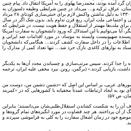
 گرد آمده بودند، محمدرضا پهلوی را به آمریکا انتقال داد. پیام چنین
اکستان، عراق، ترکیه و… می‌داد. در چنین شرایطی وظیفه دلسوزان به
این مرز و بوم چه بود؟ با لحاظ این‌که هر نوع تعللی در دفاع از استقلال کشور نابخشودنی است، چنان‌که امروز نیروهای تحصیل‌کرده در دهه ۱۳۳۰ به دلیل نداشتن واکنش لازم برای خنثی‌سازی کودتای ۲۸ مرداد
و اجتماعی ملت ایران، ربع قرن تداوم یابد. بدون شک اگر در سال
ی برای ملت‌ها مهمتر از استقلال و حفظ هویت نیست. در شرایطی که
، آیا می‌توانیم با این استدلال که ورود دانشجویان به سفارت آمریکا
یسنده صهیونیست وابسته به موساد- در مورد اقدامات ضد ایرانی و
 از اطلاعات را در داخل سفارت کشف کردند… هنگامی‌که دانشجویان
ناد به نوارهای کاغذی نازک خرد شد… تنها تعداد کمی از مدارک را
ذهای خردشده را جدا کردند. سپس مرتب‌سازی و چسباندن مجدد آن‌ها به یکدیگر
اشت، بازیابی کردند.» (برگمن، رونن. نبرد مخفی علیه ایران، ترجمه
ً از کشورهای عربی، بر اساس این اصل که «دشمنِ دشمن من، دوست من
ن تلاش را «راهبرد اتحاد جانبی» نامید که اشاره‌ای بود به ایجاد ارتباطات عمدتاً مخفیانه با کشورهایی که در «کمربند
، ص ۵۷)
شاهد تحرکاتی بودند که در ارزیابی کلان، هدف آن را به شکست کشاندن استقلال‌طلبی‌شان می‌دانستند؛ بنابراین
از آن پرداختند. هر چند قضاوت در مورد انگیزه‌های تمام گروه‌ها و
موضع خود در زمان اشغال سفارت را به کلی به فراموشی سپردند و
د.