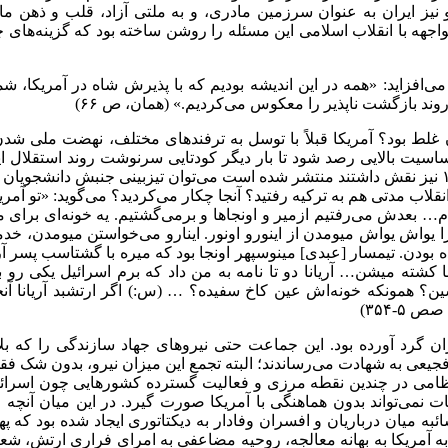
یز ایران به عنوان سرزمین مادری، و به ملتی آزاد، قلب و ذهن ما را
جهه با انقلاب اسلامی این مسئله را روشن ساخته بود که گزینه‌های چند
می‌افزاید: «همه در این اندیشه بودیم که با پذیرش شاه در آمریکا،
روند بازگشت ناپذیر را معکوس می‌کردیم.» (همان، ص ۶۶)
ن در سال ۱۳۵۸ از رخدادهای اطرافشان غلط بود؟ آمریکا قبلاً با توسل به ترفندهای 
با محوریت آمریکا با حساسیت بالایی رصد شود تا بار دیگر کودتایی سرنوشت رون
نقلاب مدتی هم به ترکیه رفتید؟ آنجا چکار می‌کردید؟ می‌گوید: «تو آمریک
م… بعدش می‌رفتیم ازمیر و اونجاها و برمی‌گشتیم. یه خونه‌ای برای م
فسرا یواش یواش میومدن از اینورو اونور. اینارو می‌خواستن میومدن، 
 بودن. تیمسار [عبدی] مینوسپهر اونجا بود که میره با گشتاسب پسر آ
اینا کشته میشن… آریانا دو تا نامه به من داد که برم اسرائیل یکی رو
سین؟ همونکه خونه‌اش عین کاخ سفیده؟ … (س:) اگر ارتشبد آریانا آن
ان گرد آورده بود. این جماعت حتی نیروهای جهاد سازندگی را که بلا
ز فجیعی به شهادت می‌رساندند؛ البته تجمع این میزان نیرو، بدون شک 
ات نمی‌تواند بدون هماهنگی با آمریکا صورت گیرد. در این میان آن
ائبه میان درباریان و افسران وفادار به دیکتاتوری ایجاد شده بود که 
 آمریکا به بهانه معالجه، روحیه مضاعفی به امرای فراری ارتش، شعبان