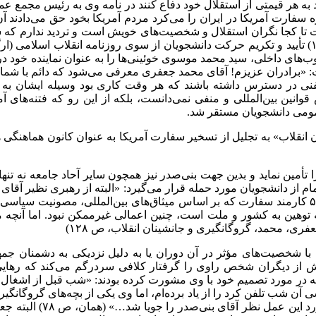
ند به هر قیمتی از استقلال خود دفاع کنند در نامه وی به رئیس مجمع 
ه سفارت آمریکا در ایران را می‌کرد مردم آمریکا بخود حق می‌دادند آ
 تا کجا نگران استقلال و شخصیت‌های خویش است و تردید ندارم که ش
نمی‌کرد…» (جعفری، محمد، گروگانگیری و جانشینان انقلاب، ص ۱۱۰) تأیید و تکریم حرکت دانشجویان از
‌های داخلی، سید محمد موسوی خوئینی‌ها را به عنوان نماینده خود د
: «برادران عزیزم! آقای محمد جعفری معرفی می‌شود که دائم با شما در
قوانین بین‌المللی و منفی نمی‌دانست، بلکه از این رو که فتنه‌های 
عمومی دانشجویان مستقر شد.
 انقلاب» به تجلیل از تسخیر سفارت آمریکا به عنوان کانون هماهنگی هم
ین نماید و بدین جهت بنی‌صدر نیز همچون سایر آحاد جامعه نه تنها از 
ام از دانشجویان مورد حمله قرار می‌گیرد: «البته از رهبری نظیر آق
و ریشه بنیاد سلطنت ۲۵۰۰ ساله را در ایران کند با گروگان گرفتن ۵۰ کارمند سفارت که بر اساس میثا
 که توهین به کشور و ملت است، چنین اعمالی غیرممکن نبود. اما آنچه 
فری، محمد، گروگانگیری و جانشینان انقلاب، ص ۱۲۸)
ا شخصیت‌های مؤثر در آن دوران یا به دلیل نزدیکی به دشمنان جمه
یش از دیگران شخص راوی را گرفتار کلافی سردرگم می‌کند که رهای
ه در مورد تصمیم خود با وی مشورت کرده بودند: «شب قبل از اشغال سف
آن شب تلفن کرد را از یاد برده‌ام، اما وی یکی از بچه‌های گروگانگیر 
خط امام قصد دارند سفار