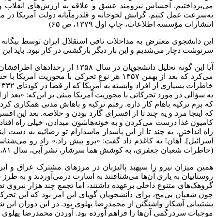
می‌پرداختیم. احساس نیرومند عشق و علاقه به ارزش‌های انقلاب و ن
به‌سرعت عمل کنیم. گرایش لجوجانه و قلدرمآبانه دولت آمریکا در موا
انتشارات مؤسسه اطلاعات، چاپ اول ۱۳۷۹، ص ۶۵)
این دانشجوی معترض به مداخلات نافی استقلال ایران توسط بیگانه 
سرنوشت دچار می‌شدیم و این بار دیگر بازگشتی در کار نبود. باید این 
آیا این گونه تحلیل دانشجویا
می‌کرد که بعد از بهمن ۱۳۵۷ هر نوع تحرکی 
به سؤالی در مورد تحرکاتی با محوریت آمریکا مبنی بر این‌که: «بعد از ا
که برم ترکیه باهام کار داره. رفتم ترکیه و باهاش مدتی همکاری کرد
که اینجا مرد و یه چند تا از افسرای گارد بودن و خلاصه. بعد این ا
کامیون غذا درست می‌کردن و به خونه‌هاشون میدادن، خیلی راه افتاده
راه انداختن. یه چند تا از این پاسدار ماسدارام تو رضائیه به دست 
اسرائیل]. آهان! یه کاغذم داد گفت: «برو پیش راد.» راد رو می‌شنا
(خاطرات شعبان جعفری، به کوشش هما سرشار، نشر آبی، سال ۸۱، صص ۵-۳۵۴)
همین میزان نیرو را سپهبد پالیزبان در مرزهای مشترک عراق و ایر
روستاییان به یاری آن‌ها می‌شتافتند به اسارت درمی‌آوردند و به طر
چون شعبان بی‌مخ، برای دانشجویان گویای این امر بود که این تحرک
پشتیبانی آشکار واشنگتن از محمدرضا پهلوی بود. در این دوران این ش
موجبات سردرگمی آن‌ها را فراهم آورده بود. آوردن محمدرضا پهلوی به