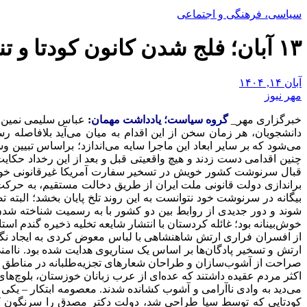
سیاسی، فرهنگی و اجتماعی
۱۳ آبان؛ فلج شدن کانون کودتا و تناقضات
آبان ۱۴, ۱۴۰۴
مهر نیوز
خبرگزاری مهر_
گروه سیاست؛ یادداشت مهمان
:
عباس سلیمی نمین، م
دانشجویان، هر زمان سخن از این اقدام به میان می‌آید بلافاصله 
می‌شود که بر سایر ابعاد این ماجرا سایه می‌اندازد؛ براساس تبیین و
چنین اقدامی دست زدند و هیچ واقعیتی قبل و بعد از این رخداد حکایت
براندازی دولت قانونی ملت ایران از طریق دخالت مستقیم، به حرکت
بیگانه در سرنوشت خود نتوانست به این روند تلخ پایان بخشد؛ البته ت
خوش‌بینانه بود؛ غائله کردستان با انتشار شایعه تخلیه ذخیره گندم 
از افسران فراری ارتش شاهنشاهی با لباس معوض کردی به ایجاد نگرا
ارتش و تسخیر پادگان‌ها بر اساس یک سناریوی هدایت شده بود. ناامنی
صراحت از آشوب‌سازان و طراحان شعارهای تجزیه‌طلبانه در مناطق مختل
اکثر مردم عقیده داشتند که عده‌ای از عرب زبانان خوزستان، بلوچ‌ها
کودتایی که توسط سیا طراحی شد، دولت دکتر مصدق را سرنگون کرد، 