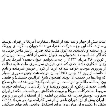
ذشت بیش از چهار و نیم دهه از اشغال سفارت آمریکا در تهران توسط
‌سازند. گاه این وجه حرکت اعتراضی دانشجویان به گونه‌ای پررنگ
ر و اندیشه و پای‌بندی به عرق ملی، بلکه صرفاً از سر ماجراجویی به
لی‌که اگر حساسیت دانشجویان به عنوان بخشی از اقشار ملت ایران در
قبال سرنوشت کشور خویش در تسخیر سفارت آمریکا غیرقانونی خوانده شود، قانون‌شکنی‌های واشنگتن به عنوان یک دولت، به‌ویژه بعد از کودتای ۲۸ مرداد ۱۳۳۲، را چه می‌توانیم عنوان دهیم؟ آمریکا بعد از
متنوع و آشکاری داد تا حدی که حتی خیزش سراسری ملت علیه دخالت
عد از پیروزی موجب خواهد شد که آن‌ها از کردار خویش شرمنده و نادم
شوند و دور جدیدی از روابط بین دو کشور با به رسمیت شناخته شدن استقلال ایران شکل گیرد، امّا به گواه واقعیت‌هایی که این ملت به پا خاسته از روز ۲۳ بهمن ۱۳۵۷ با آن مواجه شد، چنین تصوری بسیار
لی که سال‌ها در خدمت آن بودند (همچون شیخ عزالدین حسینی) و طیفی
ت‌الله طالقانی نتوانست از التهابات بکاهد؛ زیرا هدف، خلع سلاح
 جدید قارچ‌گونه از زمین روییدند و با ارگان‌های رسانه‌ای خود به
 مربوط به تحرکات آمریکا و تربیت شدگانش می‌دانست، بلکه در ایران
کیسم و… توسط قدرتی که بیشترین لطمه را از استقلال این مرز و بوم
می‌دید به وادی ناآرامی و آشوب کشانده شدند. معصومه ابتکار – یکی از دانشجویان فعال در تسخیر سفارت آمریکا- در این زمینه می‌نویسد: «ایران پیش از آن، دوران تلخی را از سر گذرانده بود. در مرداد ۱۳۳۲،
ل را یکسره از میان برد. برای استقلال واقعی باید بهای سنگینی