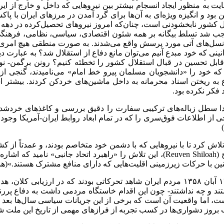
یت به منظور ایجاد انسجام بیشتر بین نیروهایی که داخل و خارج از ایران
 بود و انگیزه ویژه‌ای به آن‌ها برای گرد آمدن در مرزهای ایران با پ
موجب شد تسلط بیگانه بر همه شئون اقتصادی، سیاسی، نظامی، فرهنگی 
 سوی نسل‌های آتی مورد پرسش واقع می‌شدند. به صورت منطقی هیچ امر
ینی که خود مبدع آنیم می‌توان مانع دفاع از استقلال شد؟ به عبارت دیگر
 قابل تحسین در قبال استقلال کشور را تخطئه کنیم؟ رونن برگمن- نو
نی که خود را «دانشجویان مسلمان پیرو خط امام» می‌نامیدند، گنجی
 به ریختن اسناد محرمانه به داخل ماشین‌های خردکن کردند. بیشتر اس
 فکر نکرده بود.
ختر محول شد؛ آن‌ها ابتدا سطل زباله‌های ترکیبی سفارت را دقیق بررسی و کاغ
ز اطلاعات فوق‌سری را که در تمام ابعاد روابط ایران-آمریکا وجود د
یل تلاش کرد تا با نیروهایی که با دشمن خود متخاصم بودند، و عمدتا
است» اتحادهای منطقه‌ای ایجاد کند. بنیان‌گذار موساد، رئوون شیلواح (Reuven Shiloah)، ای
ن با حرکات زیرزمینی اقلیت‌هایی که دارای منافع مشترک هستند.»(همان
از زمان پیروزی انقلاب اسلامی در ایران در روز ۲۲ بهمن ۱۳۵۷ تا ۱۳ آبان ۱۳۵۸ مردم ایران 
تند و چه نداشتند- چون این اقدام خاستگاه مردمی داشت به دفاع پررنگ 
ت، اما واقعیت آن است که برخی از این جریانات سیاسی سال‌ها بعد 
 بروز دشواری‌ها در کسب تجربه از فرازهای مهمی از تاریخ این ملت ش