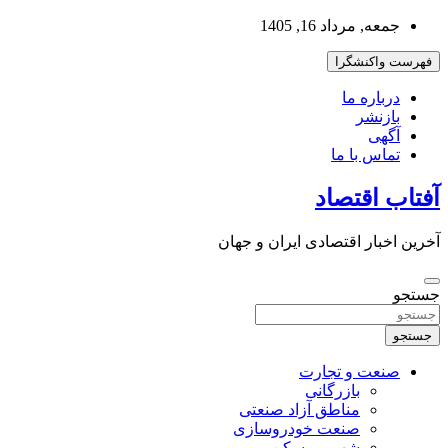
به
جمعه, مرداد 16, 1405
محتوا
بروید
فهرست واکنشگرا
درباره ما
بازنشر
آگهی
تماس با ما
آفتاب اقتصاد
آخرین اخبار اقتصادی ایران و جهان
جستجو
جستجو
صنعت و تجارت
بازرگانی
مناطق آزاد صنعتی
صنعت خودروسازی
شهر و مسکن