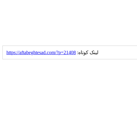
لینک کوتاه:
https://aftabeghtesad.com/?p=21408