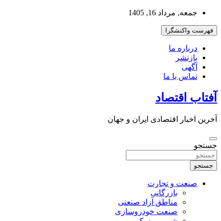
به
جمعه, مرداد 16, 1405
محتوا
بروید
فهرست واکنشگرا
درباره ما
بازنشر
آگهی
تماس با ما
آفتاب اقتصاد
آخرین اخبار اقتصادی ایران و جهان
جستجو
جستجو
صنعت و تجارت
بازرگانی
مناطق آزاد صنعتی
صنعت خودروسازی
شهر و مسکن