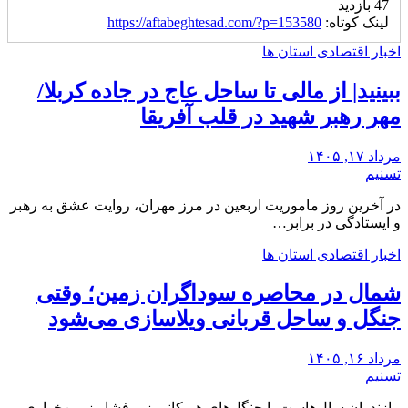
47 بازدید
لینک کوتاه:
https://aftabeghtesad.com/?p=153580
اخبار اقتصادی استان ها
ببینید| از مالی تا ساحل عاج در جاده کربلا/
مهر رهبر شهید در قلب آفریقا
مرداد ۱۷, ۱۴۰۵
تسنیم
در آخرین روز ماموریت اربعین در مرز مهران، روایت عشق به رهبر
و ایستادگی در برابر…
اخبار اقتصادی استان ها
شمال در محاصره سوداگران زمین؛ وقتی
جنگل و ساحل قربانی ویلاسازی می‌شود
مرداد ۱۶, ۱۴۰۵
تسنیم
مازندران سال‌هاست با جنگل‌های هیرکانی زیر فشار زمین‌خواری،