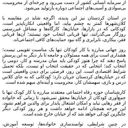
از سرمایه انسانی کشور از دست می‌رود و چرخه‌ای از محرومیت،
بی‌سوادی و آسیب‌های اجتماعی دوباره بازتولید می‌شود.
در استان کردستان نیز این پدیده، اگرچه شاید در مقایسه با
کلان‌شهرها کمتر به چشم بیاید، اما واقعیتی انکارناپذیر است.
کودکانی که در بازارها، خیابان‌ها، کارگاه‌ها و مشاغل غیررسمی
روزگار می‌گذرانند، تنها قربانی انتخاب خود نیستند؛ آن‌ها قربانی
فقر، بیکاری، نابرابری و گاه نبود حمایت‌های کافی اجتماعی‌اند.
روز جهانی مبارزه با کار کودکان تنها یک مناسبت تقویمی نیست؛
هشداری است برای همه مسئولان و جامعه تا بار دیگر به این پرسش
پاسخ دهند که چرا هنوز کودکی باید میان مدرسه و کار، دومی را
انتخاب کند؛ انتخابی که در حقیقت انتخاب او نیست، بلکه تحمیل
شرایط اقتصادی است. این روز، فرصتی برای دیدن واقعیتی است
که در خیابان‌های کردستان جریان دارد؛ کودکانی که به جای کلاس
درس و بازی، سهمشان کار، محرومیت و آینده‌ای مبهم شده است.
کارشناسان حوزه رفاه اجتماعی معتقدند مبارزه با کار کودک تنها با
جمع‌آوری کودکان از خیابان‌ها محقق نمی‌شود. تا زمانی که خانواده
از فقر رهایی نیابد و امکان اشتغال پایدار برای والدین فراهم نشود،
این چرخه همچنان ادامه خواهد داشت و هر روز کودکی دیگر
جایگزین کودکی خواهد شد که از خیابان خارج شده است.
در چنین شرایطی، توانمندسازی خانواده‌ها، توسعه آموزش،