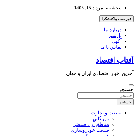
به
پنجشنبه, مرداد 15, 1405
محتوا
بروید
فهرست واکنشگرا
درباره ما
بازنشر
آگهی
تماس با ما
آفتاب اقتصاد
آخرین اخبار اقتصادی ایران و جهان
جستجو
جستجو
صنعت و تجارت
بازرگانی
مناطق آزاد صنعتی
صنعت خودروسازی
شهر و مسکن