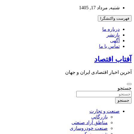
به
شنبه, مرداد 17, 1405
محتوا
بروید
فهرست واکنشگرا
درباره ما
بازنشر
آگهی
تماس با ما
آفتاب اقتصاد
آخرین اخبار اقتصادی ایران و جهان
جستجو
جستجو
صنعت و تجارت
بازرگانی
مناطق آزاد صنعتی
صنعت خودروسازی
شهر و مسکن