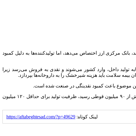
 بانک مرکزی ارز اختصاص می‌دهد، اما تولیدکننده‌ها به دلیل کمبود
به تولید داخل، وارد کشور می‌شوند و نقدی به فروش می‌رسد زیرا
 بیمه سلامت باید هزینه شیرخشک را به داروخانه‌ها بپردازد.
تحویل زاده گفت: سال گذشته ۷۵ میلیون قوطی شیرخشک عادی و حدود ۱۵ میلیون قوطی شیرخشک رژیمی تولید شد و مجموع تولید به بیش از ۹۰ میلیون قوطی رسید، ظرفیت تولید برای حداقل ۱۲۰ میلیون
لینک کوتاه:
https://aftabeghtesad.com/?p=49629