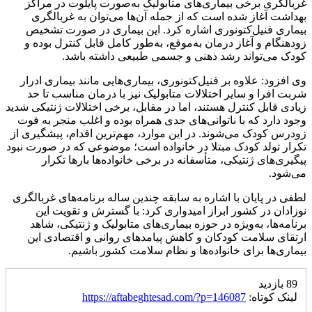
غربالگری برخی بیماری‌های متابولیک به‌صورت پایلوت در مراکز
بهداشت آغاز شده است که از جمله آن‌ها می‌توان به غربالگری
بیماری فنیل‌کتونوری اشاره کرد. این بیماری در صورت تشخیص
زودهنگام و آغاز درمان به‌موقع، به‌طور کامل قابل کنترل بوده و
کودک می‌تواند رشد ذهنی و جسمی طبیعی داشته باشد.
وی افزود: علاوه بر فنیل‌کتونوری، بیماری‌هایی مانند بیماری ادرار
شربت افرا و سایر اختلالات متابولیک نیز با درمان مناسب تا حد
زیادی قابل کنترل هستند، اما در مقابل، برخی اختلالات ژنتیکی شدید
وجود دارد که با ناتوانی‌های جدی همراه بوده و اغلب منجر به فوت
زودرس کودک می‌شوند. در این موارد، مهم‌ترین اقدام، پیشگیری از
تکرار تولد کودک مبتلا در خانواده است؛ موضوعی که در صورت نبود
پیگیری‌های ژنتیکی، متأسفانه در برخی خانواده‌ها بارها تکرار
می‌شود.
لطفی در پایان با اشاره به سابقه چندین ساله برنامه‌های غربالگری
نوزادان در کشور ابراز امیدواری کرد: با گسترش و تقویت این
برنامه‌ها، به‌ویژه در حوزه بیماری‌های متابولیک و ژنتیکی، شاهد
ارتقای سلامت کودکان و کاهش پیامدهای روانی و اقتصادی این
بیماری‌ها برای خانواده‌ها و نظام سلامت کشور باشیم.
89 بازدید
لینک کوتاه:
https://aftabeghtesad.com/?p=146087