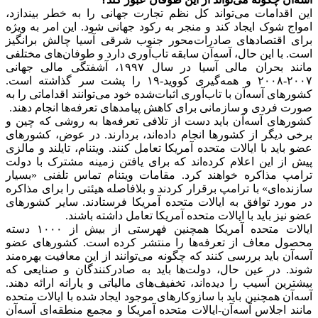
این اقدامات می‌تواند کل نظم تجارت جهانی را به خطر بیندازد،
امواج شوک ایجاد کند و منجر به رکود جهانی شود. این امر به ویژه
برای اقتصادهای صادرات‌محور جنوب شرقی آسیا چالش برانگیز
است. با این حال، آسه‌آن سابقه تاب‌آوری دارد و طوفان‌های مختلفی
مانند بحران مالی آسیا در سال ۱۹۹۷، آشفتگی مالی جهانی
۲۰۰۷-۲۰۰۸ و همه‌گیری کووید-۱۹ را پشت سر گذاشته است.
کشورهای آسه‌آن با تاب‌آوری اثبات‌شده خود می‌توانند اقداماتی را به
صورت فردی و سازمانی برای کاهش پیامدهای تعرفه‌ها انجام دهند.
کشورهای آسه‌آن باید دست از تلافی‌ تعرفه‌ها به روشی که چین و
برخی دیگر از کشورها انجام داده‌اند، بردارند. در عوض، کشورهای
عضو باید با ایالات متحده آمریکا تعامل کنند. ویتنام، تایلند و مالزی
پیش از این اعلام کرده‌اند که برای یافتن زمینه مشترک با دولت
ترامپ مذاکره خواهند کرد. مقامات ویتنام تماس تلفنی «بسیار
سازنده‌ای» با ترامپ برقرار کردند و بلافاصله هیئتی را برای مذاکره
در مورد توافق به ایالات متحده آمریکا فرستادند. سایر کشورهای
عضو نیز باید با ایالات متحده آمریکا تعامل داشته باشند.
ایالات متحده آمریکا همچنین فهرستی از بیش از ۱۰۰۰ دسته
محصول معاف از تعرفه‌ها را منتشر کرده است. کشورهای عضو
آسه‌آن باید بررسی کنند که چگونه می‌توانند از این معافیت بهره‌مند
شوند. در عین حال، دولت‌ها باید به صادرکنندگان و صنایعی که
بیشترین آسیب را دیده‌اند، تخفیف‌های مالیاتی و یارانه ارائه دهند.
آسه‌آن همچنین باید با سازوکارهای موجود ایجاد شده با ایالات متحده
مانند اجلاس آسه‌آن-ایالات متحده آمریکا و مجمع منطقه‌ای آسه‌آن