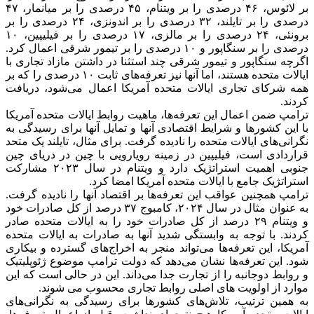
بر لائوس، ۴۶ درصدی را بر ویتنام، ۴۵ درصدی را بر میانمار، ۴۷
درصدی را بر تایلند، ۳۲ درصدی را بر اندونزی، ۲۴ درصدی را بر
برونئی، ۲۴ درصدی را بر مالزی، ۱۷ درصدی را بر فیلیپین، ۱۰
درصدی را بر سنگاپور و ۱۰ درصدی را بر تیمور شرقی اعمال کرد.
اگرچه سنگاپور و تیمور شرقی چند استثنا در داشتن مازاد تجاری با
ایالات متحده هستند، اما آنها نیز تعرفه‌های ثابت ۱۰ درصدی را که بر
همه شرکای تجاری ایالات متحده آمریکا اعمال می‌شود، دریافت
کردند.
ترامپ ضمن اعمال این تعرفه‌ها، ماهیت روابط ایالات متحده آمریکا
با این کشورها و شرایط اقتصادی آنها و تمایل آنها برای رسیدگی به
نگرانی‌های ایالات متحده را نادیده گرفت. برای مثال، تایلند یک متحد
قراردادی است، فیلیپین در زمینه رویارویی با چین در دریای چین
جنوبی اهمیت استراتژیک دارد و ویتنام در سال ۲۰۲۳ مشارکت
استراتژیک جامع با ایالات متحده آمریکا امضا کرد.
ترامپ همچنین عواقب این تعرفه‌ها بر اقتصاد آنها را نادیده گرفت.
به عنوان مثال در سال ۲۰۲۴، کامبوج ۳۷ درصد از کل صادرات خود
و ویتنام ۲۹ درصد از کل صادرات خود را به ایالات متحده صادر
کردند. با توجه به وابستگی شدید آنها به صادرات به ایالات متحده
آمریکا، این تعرفه‌ها می‌تواند منجر به اخراج‌های گسترده و بیکاری
شود. این تعرفه‌ها نشان می‌دهد که دولت ترامپ موضوع ژئوپلیتیک
و روابط دوجانبه را از تجارت جدا می‌داند. این در حالی است که این
موارد از اولویت های اصلی روابط تجاری محسوب می شوند.
به همین ترتیب، تلاش‌های کشورها برای رسیدگی به نگرانی‌های