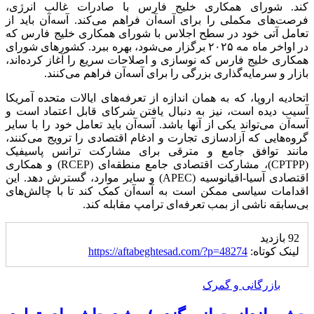
کند. شورای همکاری خلیج فارس با صادرات غالب انرژی،
فرصت‌های مکملی را برای آسه‌آن فراهم می‌کند. آسه‌آن باید از
تعامل آتی خود در سطح اجلاس با شورای همکاری خلیج فارس که
در اواخر ماه مه ۲۰۲۵ برگزار می‌شود، بهره ببرد. کشورهای شورای
همکاری خلیج فارس که نوسازی و اصلاحات سریع را آغاز کرده‌اند،
بازار و سرمایه‌گذاری بزرگی را برای آسه‌آن فراهم می‌کنند.
اتحادیه اروپا، که به همان اندازه از تعرفه‌های ایالات متحده آمریکا
آسیب دیده است، نیز به دنبال یافتن شرکای قابل اعتماد است و
آسه‌آن می‌تواند یکی از آنها باشد. آسه‌آن باید تعامل خود را با سایر
گروه‌هایی که آزادسازی تجارت و ادغام اقتصادی را ترویج می‌کنند،
مانند توافق جامع و مترقی برای مشارکت ترانس پاسیفیک
(CPTPP)، مشارکت اقتصادی جامع منطقه‌ای (RCEP) و همکاری
اقتصادی آسیا-اقیانوسیه (APEC) و سایر موارد، گسترش دهد. این
اقدامات سیاسی ممکن است به آسه‌آن کمک کند تا با چالش‌های
بی‌سابقه ناشی از بمب تعرفه‌ای ترامپ مقابله کند.
92 بازدید
لینک کوتاه:
https://aftabeghtesad.com/?p=48274
بازرگانی و گمرک