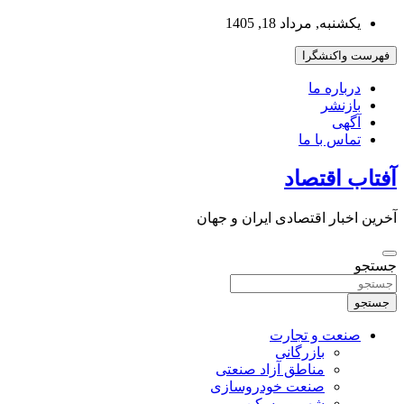
به
یکشنبه, مرداد 18, 1405
محتوا
بروید
فهرست واکنشگرا
درباره ما
بازنشر
آگهی
تماس با ما
آفتاب اقتصاد
آخرین اخبار اقتصادی ایران و جهان
جستجو
جستجو
صنعت و تجارت
بازرگانی
مناطق آزاد صنعتی
صنعت خودروسازی
شهر و مسکن