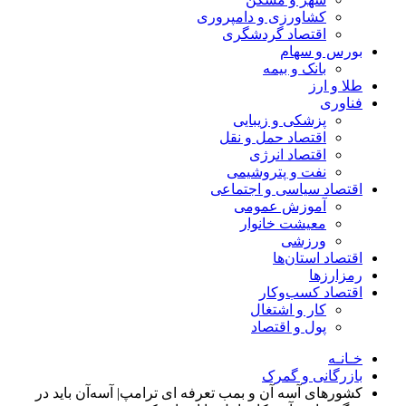
کشاورزی و دامپروری
اقتصاد گردشگری
بورس و سهام
بانک و بیمه
طلا و ارز
فناوری
پزشکی و زیبایی
اقتصاد حمل و نقل
اقتصاد انرژی
نفت و پتروشیمی
اقتصاد سیاسی و اجتماعی
آموزش عمومی
معیشت خانوار
ورزشی
اقتصاد استان‌ها
رمزارزها
اقتصاد کسب‌و‌کار
کار و اشتغال
پول و اقتصاد
خـانـه
بازرگانی و گمرک
کشورهای آسه آن و بمب تعرفه ای ترامپ| آسه‌آن باید در