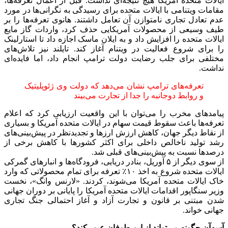
ایالات متحده آمریکا هیچ نتیجه‌ای نداشت. قبل از اعمال تعرفه‌ها،
مقامات ویتنامی با ایالات متحده برای رسیدگی به نگرانی‌ها در مورد
عدم تعادل تجاری نامتوازن آن تعامل داشتند. هانوی تعرفه‌ها را بر
طیف وسیعی از محصولات آمریکایی حذف کرد، واردات گاز مایع
ایالات متحده را افزایش داد و به ایلان ماسک اجازه داد تا استارلینک
را برای شروع فعالیت در ویتنام آغاز کند. تایلند نیز تلاش‌های
مختلفی برای جلب رضایت دولت ترامپ انجام داد، اما فایده‌ای
نداشت.
تعرفه‌های ترامپ نشان می‌دهد که دولت وی ژئوپلیتیک
و روابط دوجانبه را جدا از تجارت می‌بیند
پیامدهای مخرب را می‌توان با این واقعیت ارزیابی کرد که اعلام
تعرفه‌ها باعث سقوط قیمت سهام در ایالات متحده آمریکا و بسیاری
از نقاط دیگر جهان، کاهش ارزش ارزها و تجدیدنظر در پیش‌بینی‌های
رشد تولید ناخالص داخلی برای اکثر کشورها با کاهش برخی از
درصدها نسبت به پیش‌بینی‌های قبلی شد.
از سوی دیگر از ۵ آوریل، بنادر دریایی، فرودگاه‌ها و انبارهای گمرکی
ایالات متحده شروع به اخذ ۱۰٪ تعرفه برای تمام محصولاتی که وارد
خاک ایالات متحده آمریکا می‌شوند، کردند. «لارنس وانگ»، نخست
وزیر سنگاپور اقدامات ایالات متحده آمریکا را پایانی بر دوران جهانی
شدن مبتنی بر قانون و تجارت آزاد و آغاز احتمالی جنگ تجاری
جهانی خواند.
آسه‌آن چگونه می‌تواند از این طوفان عبور کند؟