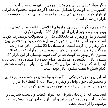
دیگر مواد غذایی ایرانی هم بخش مهمی از فهرست صادرات
کشورمان به کویت را تشکیل می دهد. اگرچه سهم محصولات ایرانی
از بازار کویت همچنان کم است اما فرصت برای رقابت و توسعه
بازار در دست است.
نکته مهم دیگر در بررسی آمارهای اعلامی، علاقه ویژه کویتی‌ها به
ویفر و سهم ناچیز ایران از این بازار 280 میلیون دلاری
است. وافل و ویفر با کد 190530، یکی از محصولات پرمصرف کویت
است. طبق آمار ITC این کشور در سال 2024 نزدیک به 280 میلیون
دلار ویفر وارد کرده است. عربستان با 85 میلیون دلار صادرات،
بزرگترین تأمین کننده ویفر کویت بوده است. امارات توانسته 30
میلیون دلار ویفر به کویت صادر کند. سهم لهستان از این بازار 25
میلیون دلار، انگلیس و آمریکا هر کدام حدود 16 میلیون دلار، بحرین و
ایتالیا هر کدام حدود 14 میلیون دلار و آلمان، اسپانیا، ترکیه و هند هر
کدام شش تا هفت میلیون دلار بوده است.
اما ایران با وجود نزدیکی به کویت و توانمندی در حوزه صنایع غذایی
و محصولاتی چون وافل و ویفر، در سال 1403 فقط 107 هزار
دلار ویفر به این بازار 280 میلیون دلاری صادر کرده است.
اینجاست که آذربایجان شرقی به عنوان قطب و پایتخت شیرینی و
شکلات ایران باید به خود بجنبد و این بازار صادراتی در دسترس و
پرسود، را از دست ندهد.