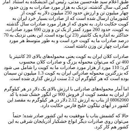
طبق اعلام سید طه‌حسین مدنی، رئیس این اندیشکده به استناد آمار
گمرکی، سال گذشته، نزدیک به هزار مورد صادرات به وزن حدود
چهار میلیون تن و ارزش حدود 250 میلیون دلار به کویت از
کشورمان ارسال شده است که از صادرات بسیار خرد ایران به
کویت حکایت دارد. به نحوی که از هزار مورد صادرات سال گذشته
به کویت، حدود 260 مورد کمتر از یک تن و وزن 690 مورد صادرات،
حداکثر به اندازه یک کانتینر (23 تن) بوده است. این یعنی نزدیک به 70
درصد صادرات ما به کویت خرد است و به طور متوسط هر مورد
صادرات چهار تن وزن داشته است.
صادرات کلان ایران به کویت یعنی محموله‌های بالای 20 کانتیتر یا
460 تن که می‌توان محموله بزرگ و صادرات کلان محسوب
کرد؛ 110 مورد از هزار مورد صادرات ما به کویت را شامل می شود
که بزرگترین محموله صادراتی ایران به کویت 1.3 میلیون تن سیمان
بوده است که هر کیلوگرم آن 2.2 سنت ارزش گذاری شده است.
اما آمار محموله‌های صادراتی با ارزش بالای یک دلار در هر کیلوگرم
از ایران به مقصد کویت از فروش 900 تن انگور خشک شده با کد
08062060 از بناب به ارزش 2.12 دلار در هر کیلوگرم به مقصد این
کشور در آبهای نیلگون خلیج فارس حکایت دارد.
حالا که کشمش بناب با موفقیت به این کشور صادر شده؛ حتماً
می‌توان روی صادرات دیگر انواع خشکبار آذربایجان شرقی به این
کشور هم کار کرد.