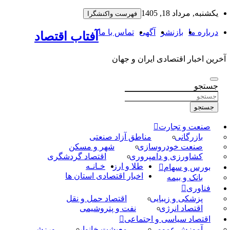
به
یکشنبه, مرداد 18, 1405
فهرست واکنشگرا
محتوا
بروید
درباره ما
بازنشر
آگهی
تماس با ما
آفتاب اقتصاد
آخرین اخبار اقتصادی ایران و جهان
جستجو
جستجو
صنعت و تجارت
بازرگانی
مناطق آزاد صنعتی
صنعت خودروسازی
شهر و مسکن
کشاورزی و دامپروری
اقتصاد گردشگری
طلا و ارز
خـانـه
بورس و سهام
اخبار اقتصادی استان ها
بانک و بیمه
فناوری
پزشکی و زیبایی
اقتصاد حمل و نقل
اقتصاد انرژی
نفت و پتروشیمی
اقتصاد سیاسی و اجتماعی
آموزش عمومی
معیشت خانوار
ورزشی